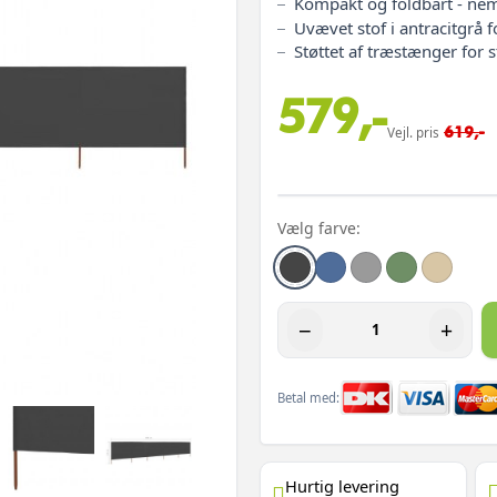
Kompakt og foldbart - nem
Uvævet stof i antracitgrå f
Støttet af træstænger for 
579,-
619,-
Vejl. pris
Vælg farve:
−
+
Betal med:
Hurtig levering