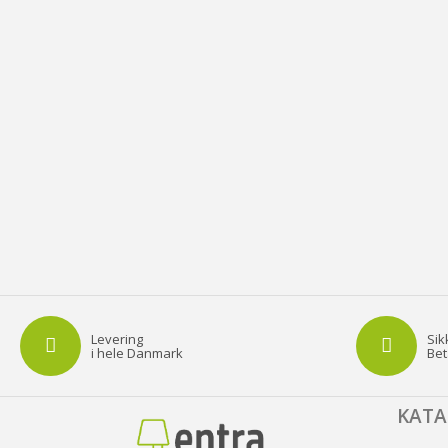
Levering
Sik
i hele Danmark
Bet
KAT