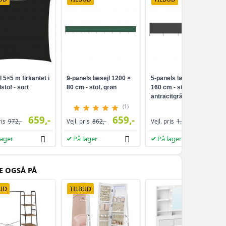
609,-
732,-
60 cm - 1 stk
619,-
682,-
 cm - 1 stk
619,-
l 5×5 m firkantet i
9-panels læsejl 1200 ×
5-panels læsejl 600 ×
670,-
stof - sort
80 cm - stof, grøn
160 cm - stof,
 cm - 1 stk
629,-
antracitgrå
(1)
1 stk
639,-
659,-
659,-
669,-
ris
972,-
Vejl. pris
862,-
Vejl. pris
1.014,-
lager
På lager
På lager
819,-
 cm - 1 stk
669,-
E OGSÅ PÅ
890,-
- 1 stk
669,-
UD
TILBUD
926,-
 - 1 stk
689,-