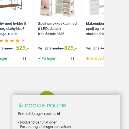
1.119,-
 cm - 1 stk
749,-
1.092,-
tiv med hylder 5
Spejl-smykkeskab med
Makeupbord med LED-
m - 1 stk
799,-
er, skohylde, 6
6 LED, låsbart -
spejl og strømudtag - 9
oge, rustik
fritstående 360°
skuffer, 9 dæmpbare
ort
drejefunktion,
pærer, 3 lysfarver,
1.114,-
(2)
- 1 stk
809,-
rammeløst
Cloud White
529,-
829,-
959,-
ris
589,-
Vejl. pris
2.019,-
Vejl. pris
1.099,-
helkropsspejl, 3
opbevaringshylder -
1.096,-
lager
På lager
Snart på lager
 - 1 stk
hvid/greige
909,-
1.232,-
m - 1 stk
1.009,-
1.168,-
 - 1 stk
1.089,-
Serviceminded
Kundesupport
🍪 COOKIE-POLITIK
954,-
- 1 stk
Entra.dk bruger cookies til
669,-
TILMELD NYHEDSBREV
- Nødvendige funktioner
694,-
- Forbedring af brugeroplevelsen
 - 1 stk