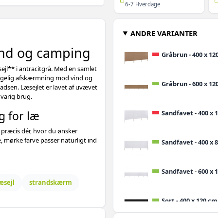
6-7 Hverdage
ANDRE VARIANTER
trand og camping
Gråbrun - 400 x 120
jl** i antracitgrå. Med en samlet
agelig afskærmning mod vind og
Gråbrun - 600 x 120
adsen. Læsejlet er lavet af uvævet
gvarig brug.
g for læ
Sandfavet - 400 x 1
 præcis dér, hvor du ønsker
e, mørke farve passer naturligt ind
Sandfavet - 400 x 8
Sandfavet - 600 x 1
æsejl
strandskærm
Sort - 400 x 120 cm 