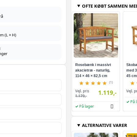
OFTE KØBT SAMMEN ME
Grøn - 400 x 80 cm 
rå
Gråbrun - 400 x 80 
cm (L × H)
Sandfavet - 1200 x 
R
nger
Sandfavet - 600 x 1
Rosebænk i massivt
Skobæ
akacietræ - naturlig,
med 3 
114 × 46 × 82,5 cm
45 cm
Sort - 600 x 120 cm 
(1)
Vejl. pris
1.119,-
Vejl. p
1.179,-
Sort - 400 x 80 cm -
På 
På lager
Gråbrun - 1200 x 12
ALTERNATIVE VARER
Grøn - 600 x 120 cm
TILB