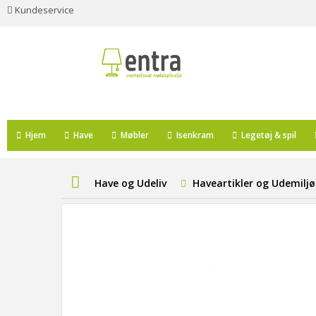
Kundeservice
Hjem
Have
Møbler
Isenkram
Legetøj & spil
Have og Udeliv
Haveartikler og Udemiljø