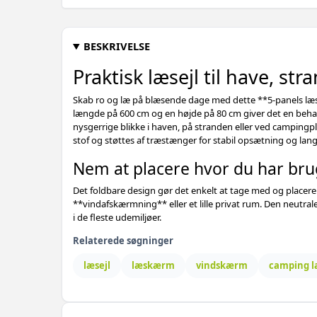
BESKRIVELSE
Praktisk læsejl til have, s
Skab ro og læ på blæsende dage med dette **5-panels læse
længde på 600 cm og en højde på 80 cm giver det en beh
nysgerrige blikke i haven, på stranden eller ved campingpl
stof og støttes af træstænger for stabil opsætning og lan
Nem at placere hvor du har bru
Det foldbare design gør det enkelt at tage med og placere
**vindafskærmning** eller et lille privat rum. Den neutral
i de fleste udemiljøer.
Relaterede søgninger
læsejl
læskærm
vindskærm
camping l