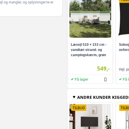
ejl og mangler, og oplysningerne er
Sandfavet - 400 x 1
Gråbrun - 800 x 120
Læsejl 510 × 153 cm -
Solsej
vandtæt strand- og
oxford
Gråbrun - 400 x 160
campingskærm, grøn
Grå - 800 x 80 cm - 
549,-
Vejl. p
På lager
På 
Gråbrun - 600 x 160
ANDRE KUNDER KIGGED
Sort - 800 x 120 cm 
TILBUD
TILB
Grøn - 600 x 160 cm