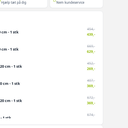
Hjælp tæt på dig
Nem kundeservice
454,-
 cm - 1 stk
439,-
669,-
 cm - 1 stk
629,-
452,-
20 cm - 1 stk
269,-
407,-
0 cm - 1 stk
369,-
672,-
20 cm - 1 stk
369,-
674,-
- 1 stk
419,-