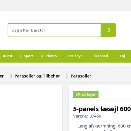
Kunst
Sport
Erhverv
Kæledyr
Skønhed
Tøj
er
Parasoller og Tilbehør
Parasoller
50+
på lager
5-panels læsejl 600
Varenr.:
37458
Lang afskærmning: 600 cm 