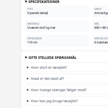
SPECIFIKATIONER
TYPE
FARVE
5-panels læsejl
Antracitg
MATERIALE
MÅL
Uvævet stof og træ
600 × 80 
STANGHØJDE
MEDFØLGE
110 cm
6 træstæ
OFTE STILLEDE SPØRGSMÅL
Hvor stort er læsejlet?
Hvad er det lavet af?
Hvor mange stænger følger med?
Hvor kan jeg bruge læsejlet?