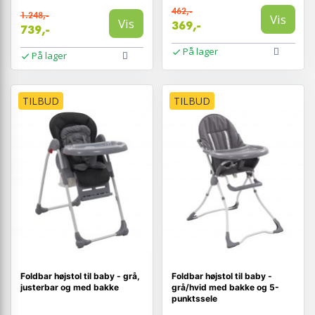
462,-
1.248,-
Vis
Vis
369,-
739,-
På lager
På lager
TILBUD
TILBUD
Foldbar højstol til baby - grå,
Foldbar højstol til baby -
justerbar og med bakke
grå/hvid med bakke og 5-
punktssele