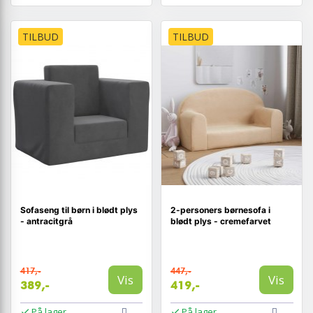
TILBUD
TILBUD
Sofaseng til børn i blødt plys
2-personers børnesofa i
- antracitgrå
blødt plys - cremefarvet
417,-
447,-
Vis
Vis
389,-
419,-
På lager
På lager