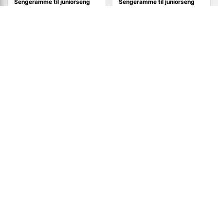
Sengeramme til juniorseng
Sengeramme til juniorseng
med skuffer 70 x 140 cm -
90×200 cm - massivt
massivt fyr, hvid
fyrretræ, hvid
(5)
1.666,-
907,-
Vis
Vis
1.319,-
819,-
På lager
På lager
TILBUD
TILBUD