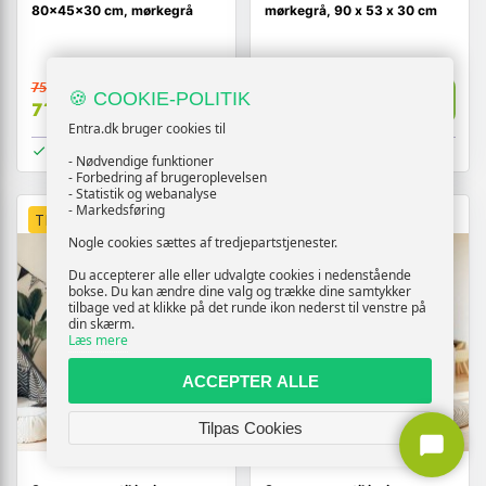
80×45×30 cm, mørkegrå
mørkegrå, 90 x 53 x 30 cm
757,-
1.032,-
🍪 COOKIE-POLITIK
Vis
Vis
719,-
909,-
Entra.dk bruger cookies til
På lager
På lager
- Nødvendige funktioner
- Forbedring af brugeroplevelsen
- Statistik og webanalyse
- Markedsføring
TILBUD
TILBUD
Nogle cookies sættes af tredjepartstjenester.
Du accepterer alle eller udvalgte cookies i nedenstående
bokse. Du kan ændre dine valg og trække dine samtykker
tilbage ved at klikke på det runde ikon nederst til venstre på
din skærm.
Læs mere
ACCEPTER ALLE
Tilpas Cookies