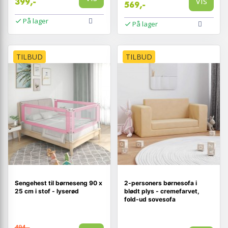
Vis
399,-
569,-
På lager
På lager
TILBUD
TILBUD
Sengehest til børneseng 90 x
2-personers børnesofa i
25 cm i stof - lyserød
blødt plys - cremefarvet,
fold-ud sovesofa
494,-