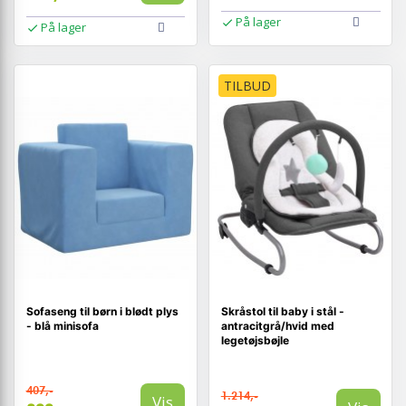
På lager
På lager
TILBUD
Sofaseng til børn i blødt plys
Skråstol til baby i stål -
- blå minisofa
antracitgrå/hvid med
legetøjsbøjle
407,-
1.214,-
Vis