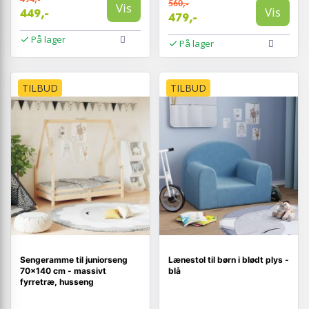
560,-
Vis
Vis
449,-
479,-
På lager
På lager
TILBUD
TILBUD
Sengeramme til juniorseng
Lænestol til børn i blødt plys -
70×140 cm - massivt
blå
fyrretræ, husseng