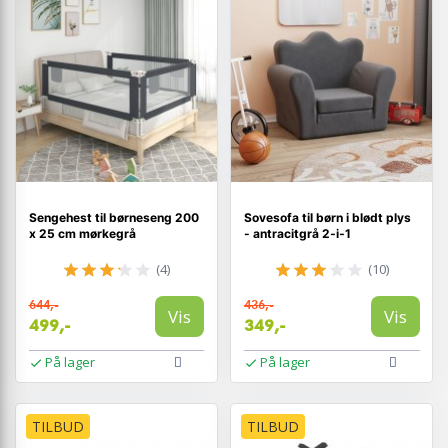
Sengehest til børneseng 200
Sovesofa til børn i blødt plys
x 25 cm mørkegrå
- antracitgrå 2‑i‑1
(4)
(10)
644,-
436,-
Vis
Vis
499,-
349,-
På lager
På lager
TILBUD
TILBUD