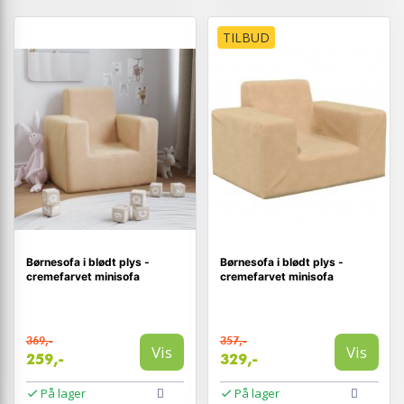
TILBUD
Børnesofa i blødt plys -
Børnesofa i blødt plys -
cremefarvet minisofa
cremefarvet minisofa
369,-
357,-
Vis
Vis
259,-
329,-
På lager
På lager