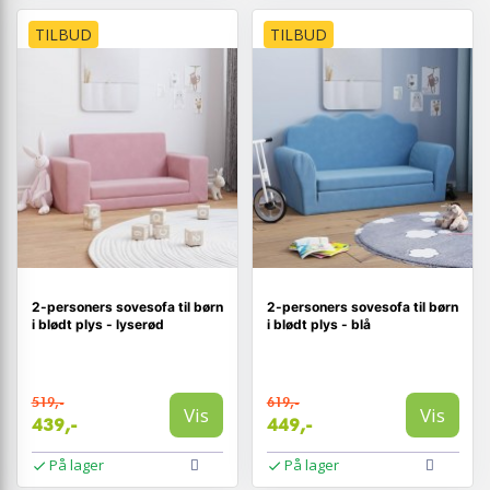
TILBUD
TILBUD
2-personers sovesofa til børn
2-personers sovesofa til børn
i blødt plys - lyserød
i blødt plys - blå
519,-
619,-
Vis
Vis
439,-
449,-
På lager
På lager