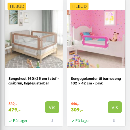
TILBUD
TILBUD
Sengehest 160×25 cm i stof -
Sengegelænder til barneseng
gråbrun, højdejusterbar
102 × 42 cm - pink
589,-
446,-
Vis
Vis
479,-
309,-
På lager
På lager