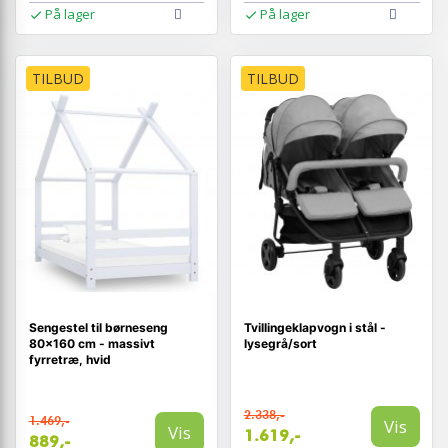
På lager
På lager
TILBUD
TILBUD
Sengestel til børneseng
Tvillingeklapvogn i stål -
80×160 cm - massivt
lysegrå/sort
fyrretræ, hvid
2.338,-
1.469,-
Vis
Vis
1.619,-
889,-