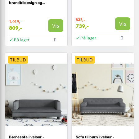
brandbildesign og
tavlebordplade
832,-
1.019,-
Vis
Vis
739,-
809,-
På lager
På lager
TILBUD
TILBUD
Børnesofa i velour -
Sofa til børn i velour -