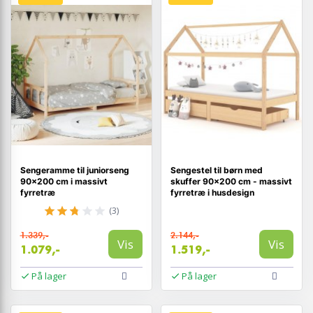
Sengeramme til juniorseng
Sengestel til børn med
90×200 cm i massivt
skuffer 90×200 cm - massivt
fyrretræ
fyrretræ i husdesign
(3)
1.339,-
2.144,-
Vis
Vis
1.079,-
1.519,-
På lager
På lager