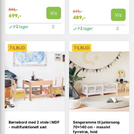
844,-
619,-
Vis
Vis
699,-
489,-
På lager
På lager
TILBUD
TILBUD
Børnebord med 2 stole i MDF
Sengeramme til juniorseng
- multifunktionelt sæt
70×140 cm - massivt
fyrretræ, hvid