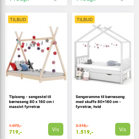
TILBUD
TILBUD
Tipiseng - sengestel til
Sengeramme til børneseng
børneseng 80 x 160 cm i
med skuffe 80×160 cm -
massivt fyrretræ
fyrretræ, hvid
1.072,-
2.218,-
Vis
Vis
719,-
1.519,-