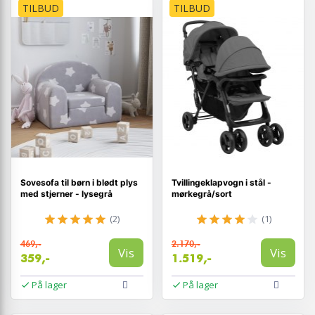
TILBUD
TILBUD
Sovesofa til børn i blødt plys
Tvillingeklapvogn i stål -
med stjerner - lysegrå
mørkegrå/sort
(2)
(1)
469,-
2.170,-
Vis
Vis
359,-
1.519,-
På lager
På lager