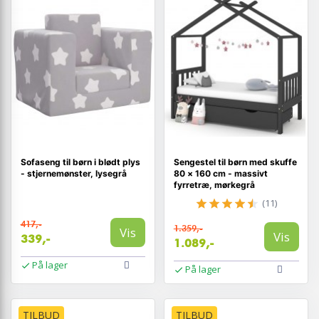
Sofaseng til børn i blødt plys
Sengestel til børn med skuffe
- stjernemønster, lysegrå
80 × 160 cm - massivt
fyrretræ, mørkegrå
(11)
417,-
1.359,-
Vis
Vis
339,-
1.089,-
På lager
På lager
TILBUD
TILBUD