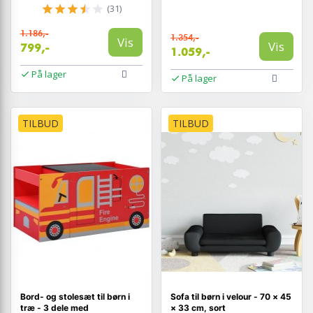
(31)
1.186,-
1.354,-
Vis
Vis
799,-
1.059,-
På lager
På lager
TILBUD
TILBUD
Bord- og stolesæt til børn i
Sofa til børn i velour - 70 × 45
træ - 3 dele med
× 33 cm, sort