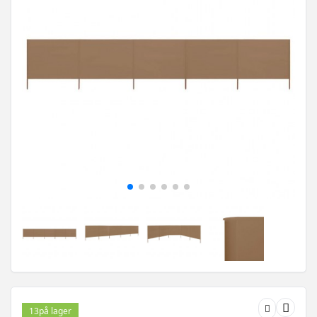
13
på lager