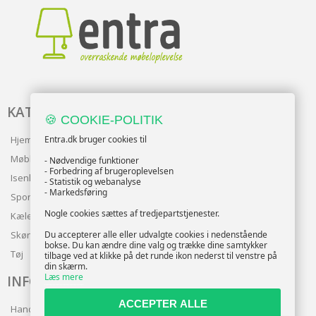
KATALOG
🍪 COOKIE-POLITIK
Entra.dk bruger cookies til
Hjem & Have
Møbler
- Nødvendige funktioner
- Forbedring af brugeroplevelsen
Isenkram
- Statistik og webanalyse
- Markedsføring
Sport
Nogle cookies sættes af tredjepartstjenester.
Kæledyr
Du accepterer alle eller udvalgte cookies i nedenstående
Skønhed
bokse. Du kan ændre dine valg og trække dine samtykker
Tøj
tilbage ved at klikke på det runde ikon nederst til venstre på
din skærm.
Læs mere
INFO
ACCEPTER ALLE
Handelsbetingelser