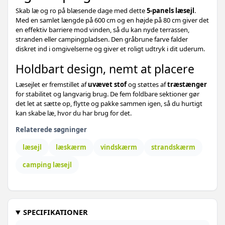
Sort - 400 x 80 cm - 1 stk
Skab læ og ro på blæsende dage med dette
5-panels læsejl
.
648,-
Med en samlet længde på 600 cm og en højde på 80 cm giver det
Grøn - 600 x 120 cm - 1 stk
609,-
en effektiv barriere mod vinden, så du kan nyde terrassen,
stranden eller campingpladsen. Den gråbrune farve falder
732,-
diskret ind i omgivelserne og giver et roligt udtryk i dit uderum.
Sandfavet - 400 x 160 cm - 1 stk
619,-
Holdbart design, nemt at placere
639,-
Grå - 800 x 80 cm - 1 stk
Læsejlet er fremstillet af
uvævet stof
og støttes af
træstænger
for stabilitet og langvarig brug. De fem foldbare sektioner gør
1.014,-
Antracitgrå - 600 x 160 cm - 1 stk
det let at sætte op, flytte og pakke sammen igen, så du hurtigt
669,-
kan skabe læ, hvor du har brug for det.
890,-
Sort - 800 x 120 cm - 1 stk
669,-
Relaterede søgninger
926,-
læsejl
læskærm
vindskærm
strandskærm
Grøn - 600 x 160 cm - 1 stk
689,-
camping læsejl
699,-
Antracitgrå - 600 x 120 cm - 1 stk
848,-
Antracitgrå - 1200 x 80 cm - 1 stk
719,-
SPECIFIKATIONER
1.028,-