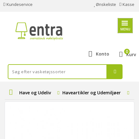
Kundeservice
Ønskeliste
Kasse
MENU
0
Konto
Kurv
Have og Udeliv
Haveartikler og Udemiljøer
Par