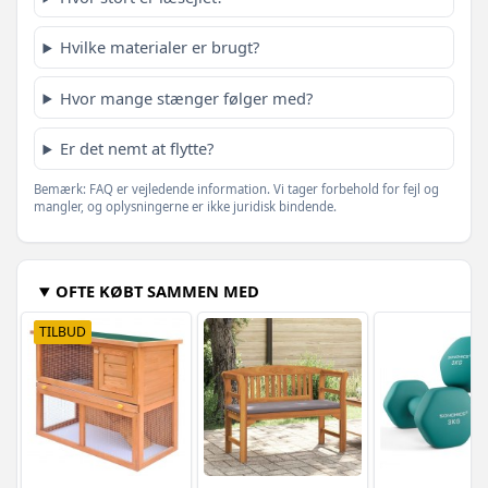
Antracitgrå - 800 x 120 cm - 1 stk
709,-
Hvilke materialer er brugt?
1.394,-
Antracitgrå - 1200 x 160 cm - 1 stk
1.119,-
Hvor mange stænger følger med?
694,-
Grøn - 800 x 120 cm - 1 stk
649,-
Er det nemt at flytte?
Bemærk: FAQ er vejledende information. Vi tager forbehold for fejl og
mangler, og oplysningerne er ikke juridisk bindende.
OFTE KØBT SAMMEN MED
TILBUD