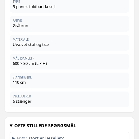
Antracitgrå - 800 x 160 cm - 1 stk
TYPE
739,-
5-panels foldbart læsejl
739,-
Antracitgrå - 400 x 160 cm - 1 stk
FARVE
Gråbrun
1.092,-
Grøn - 1200 x 120 cm - 1 stk
799,-
MATERIALE
1.114,-
Uvævet stof og træ
Sort - 800 x 160 cm - 1 stk
809,-
MÅL (SAMLET)
1.096,-
600 × 80 cm (L × H)
Sort - 1200 x 120 cm - 1 stk
909,-
979,-
STANGHØJDE
Antracitgrå - 1200 x 120 cm - 1 stk
969,-
110 cm
1.232,-
Grøn - 1200 x 160 cm - 1 stk
1.009,-
INKLUDERER
6 stænger
1.168,-
Sort - 1200 x 160 cm - 1 stk
1.089,-
954,-
OFTE STILLEDE SPØRGSMÅL
Sort - 600 x 160 cm - 1 stk
669,-
828,-
Hvor stort er læsejlet?