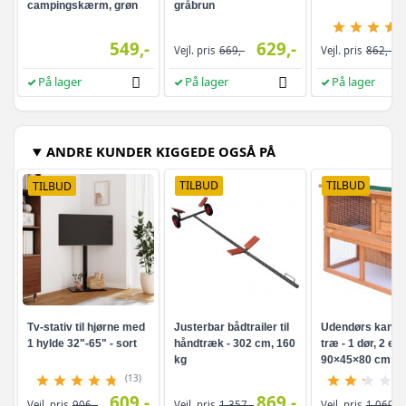
campingskærm, grøn
gråbrun
549,-
629,-
Vejl. pris
669,-
Vejl. pris
862,-
På lager
På lager
På lager
ANDRE KUNDER KIGGEDE OGSÅ PÅ
TILBUD
TILBUD
TILBUD
Tv-stativ til hjørne med
Justerbar bådtrailer til
Udendørs kaninb
1 hylde 32"-65" - sort
håndtræk - 302 cm, 160
træ - 1 dør, 2 eta
kg
90×45×80 cm
(13)
609,-
869,-
Vejl. pris
906,-
Vejl. pris
1.357,-
Vejl. pris
1.069,-