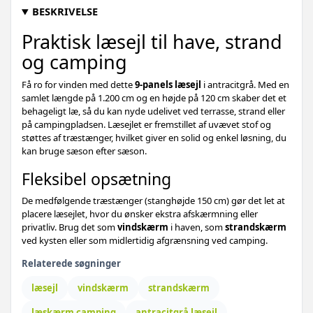
Grøn - 400 x 80 cm - 1 stk
449,-
BESKRIVELSE
459,-
Praktisk læsejl til have, strand
Gråbrun - 400 x 80 cm - 1 stk
og camping
694,-
Gråbrun - 800 x 80 cm - 1 stk
479,-
Få ro for vinden med dette
9-panels læsejl
i antracitgrå. Med en
774,-
samlet længde på 1.200 cm og en højde på 120 cm skaber det et
Sandfavet - 600 x 160 cm - 1 stk
559,-
behageligt læ, så du kan nyde udelivet ved terrasse, strand eller
på campingpladsen. Læsejlet er fremstillet af uvævet stof og
757,-
støttes af træstænger, hvilket giver en solid og enkel løsning, du
Sort - 600 x 120 cm - 1 stk
579,-
kan bruge sæson efter sæson.
579,-
Fleksibel opsætning
Sort - 400 x 80 cm - 1 stk
De medfølgende træstænger (stanghøjde 150 cm) gør det let at
648,-
Grøn - 600 x 120 cm - 1 stk
placere læsejlet, hvor du ønsker ekstra afskærmning eller
609,-
privatliv. Brug det som
vindskærm
i haven, som
strandskærm
732,-
ved kysten eller som midlertidig afgrænsning ved camping.
Sandfavet - 400 x 160 cm - 1 stk
619,-
Relaterede søgninger
682,-
Gråbrun - 800 x 120 cm - 1 stk
619,-
læsejl
vindskærm
strandskærm
619,-
læskærm camping
antracitgrå læsejl