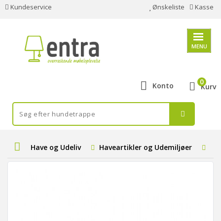
Kundeservice
Ønskeliste
Kasse
MENU
0
Konto
Kurv
Have og Udeliv
Haveartikler og Udemiljøer
Par