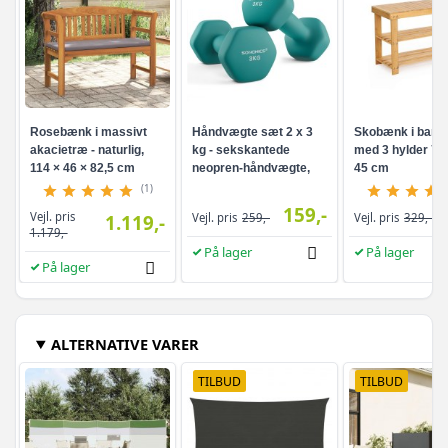
Rosebænk i massivt
Håndvægte sæt 2 x 3
Skobænk i bam
akacietræ - naturlig,
kg - sekskantede
med 3 hylder 70 
114 × 46 × 82,5 cm
neopren-håndvægte,
45 cm
turkis
(1)
159,-
Vejl. pris
1.119,-
Vejl. pris
259,-
Vejl. pris
329,-
1.179,-
På lager
På lager
På lager
ALTERNATIVE VARER
TILBUD
TILBUD