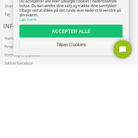
Du accepterer alle eller udvalgte cookies i nedenstående
bokse. Du kan ændre dine valg og trække dine samtykker
Skønhed
tilbage ved at klikke på det runde ikon nederst til venstre på
Tøj
din skærm.
Læs mere
INFO
ACCEPTER ALLE
Handelsbetingelser
Tilpas Cookies
Finansering
Fortrolighedspolitik
Sikker betaling
Levering
Nyhedsbrev
Kundeservice
TILMELD NYHEDSBREV
TILMELD