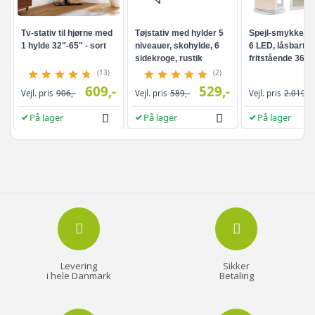
Tv-stativ til hjørne med
Tøjstativ med hylder 5
Spejl-smykkesk
1 hylde 32"-65" - sort
niveauer, skohylde, 6
6 LED, låsbart -
sidekroge, rustik
fritstående 360°
brun/sort
drejefunktion,
(13)
(2)
rammeløst
609,-
529,-
Vejl. pris
906,-
Vejl. pris
589,-
Vejl. pris
2.019,-
helkropsspejl, 3
opbevaringshyld
På lager
På lager
På lager
hvid/greige
Levering
Sikker
i hele Danmark
Betaling