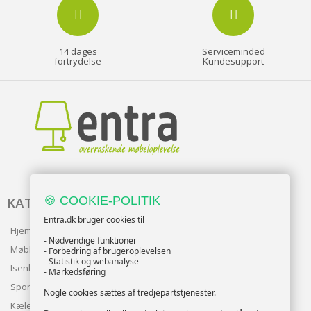
14 dages
Serviceminded
fortrydelse
Kundesupport
🍪 COOKIE-POLITIK
KATALOG
Entra.dk bruger cookies til
Hjem & Have
- Nødvendige funktioner
Møbler
- Forbedring af brugeroplevelsen
- Statistik og webanalyse
Isenkram
- Markedsføring
Sport
Nogle cookies sættes af tredjepartstjenester.
Kæledyr