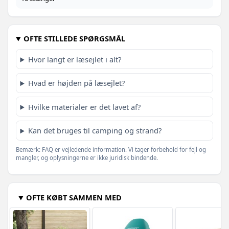
Sort - 1200 x 160 cm - 1 stk
1.089,-
1.288,-
Gråbrun - 1200 x 160 cm - 1 stk
1.119,-
OFTE STILLEDE SPØRGSMÅL
954,-
Sort - 600 x 160 cm - 1 stk
669,-
Hvor langt er læsejlet i alt?
694,-
Grøn - 800 x 120 cm - 1 stk
649,-
Hvad er højden på læsejlet?
Hvilke materialer er det lavet af?
Kan det bruges til camping og strand?
Bemærk: FAQ er vejledende information. Vi tager forbehold for fejl og
mangler, og oplysningerne er ikke juridisk bindende.
OFTE KØBT SAMMEN MED