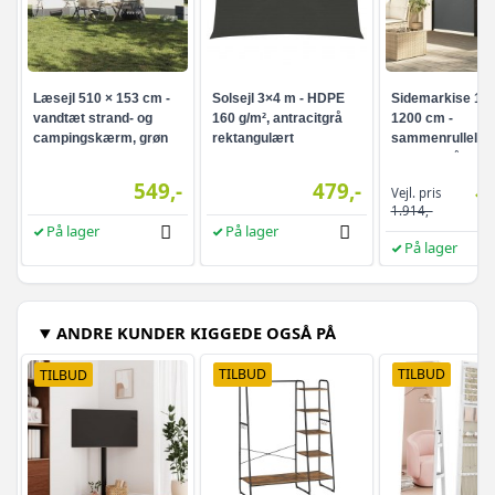
Læsejl 510 × 153 cm -
Solsejl 3×4 m - HDPE
Sidemarkise 120
vandtæt strand- og
160 g/m², antracitgrå
1200 cm -
campingskærm, grøn
rektangulært
sammenrullelig,
antracitgrå
549,-
479,-
Vejl. pris
1.
1.914,-
På lager
På lager
På lager
ANDRE KUNDER KIGGEDE OGSÅ PÅ
TILBUD
TILBUD
TILBUD