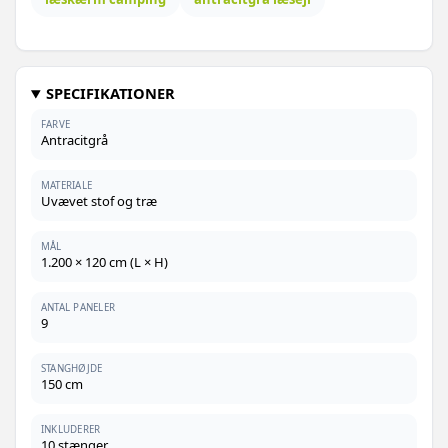
Grøn - 800 x 80 cm - 1 stk
670,-
Gråbrun - 400 x 160 cm - 1 stk
629,-
SPECIFIKATIONER
639,-
Grå - 800 x 80 cm - 1 stk
FARVE
Antracitgrå
819,-
Gråbrun - 600 x 160 cm - 1 stk
669,-
MATERIALE
890,-
Uvævet stof og træ
Sort - 800 x 120 cm - 1 stk
669,-
926,-
MÅL
Grøn - 600 x 160 cm - 1 stk
689,-
1.200 × 120 cm (L × H)
1.119,-
Gråbrun - 800 x 160 cm - 1 stk
749,-
ANTAL PANELER
9
1.114,-
Sort - 800 x 160 cm - 1 stk
809,-
STANGHØJDE
150 cm
1.232,-
Grøn - 1200 x 160 cm - 1 stk
1.009,-
INKLUDERER
1.168,-
10 stænger