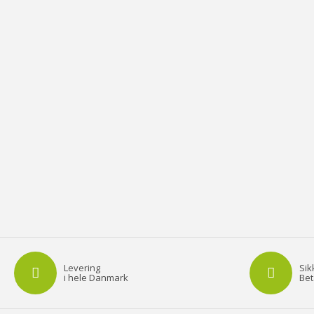
Levering
Sik
i hele Danmark
Bet