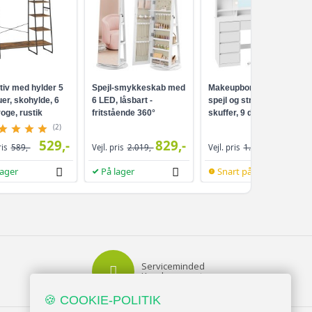
644,-
589,-
736,-
589,-
732,-
tiv med hylder 5
Spejl-smykkeskab med
Makeupbord med LED-
559,-
er, skohylde, 6
6 LED, låsbart -
spejl og strømudtag - 9
oge, rustik
fritstående 360°
skuffer, 9 dæmpbare
ort
drejefunktion,
pærer, 3 lysfarver,
664,-
(2)
519,-
rammeløst
Cloud White
529,-
829,-
959,-
ris
589,-
Vejl. pris
2.019,-
Vejl. pris
1.099,-
helkropsspejl, 3
opbevaringshylder -
618,-
lager
På lager
Snart på lager
hvid/greige
499,-
459,-
872,-
649,-
Serviceminded
Kundesupport
619,-
🍪 COOKIE-POLITIK
509,-