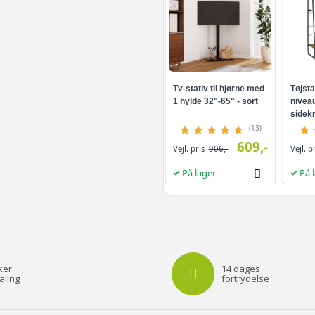
Hvid - m08/308
Beige - m08/308
Tv-stativ til hjørne med
Tøjsta
Grå - m08/308
1 hylde 32"-65" - sort
niveau
sidekr
brun/s
(13)
Sort - mk04
609,-
Vejl. pris
906,-
Vejl. p
På lager
På 
Grå - mk04
Sort - ck02
Grå - sk08
ker
14 dages
aling
fortrydelse
Hvid - m04/304