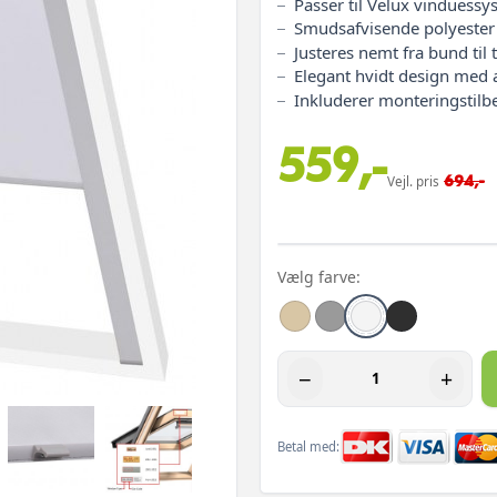
Passer til Velux vinduess
Smudsafvisende polyeste
Justeres nemt fra bund ti
Elegant hvidt design me
Inkluderer monteringstilb
559,-
694,-
Vejl. pris
Vælg farve:
−
+
Betal med: