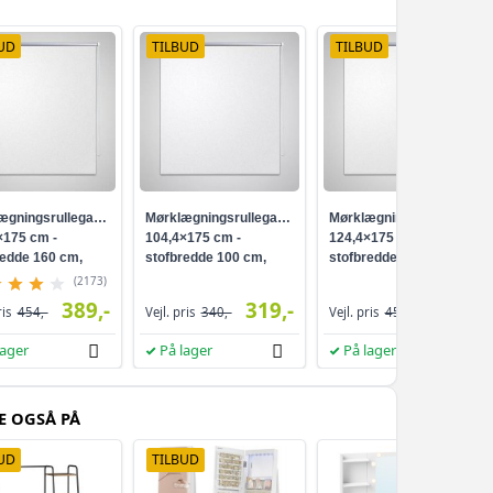
662,-
UD
TILBUD
TILBUD
549,-
744,-
569,-
794,-
599,-
ægningsrullegardin
Mørklægningsrullegardin
Mørklægningsrullegardin
744,-
×175 cm -
104,4×175 cm -
124,4×175 cm -
599,-
redde 160 cm,
stofbredde 100 cm,
stofbredde 120 cm,
hvid
hvid
(2173)
744,-
389,-
319,-
349,-
ris
454,-
Vejl. pris
340,-
Vejl. pris
458,-
609,-
lager
På lager
På lager
682,-
619,-
E OGSÅ PÅ
794,-
649,-
UD
TILBUD