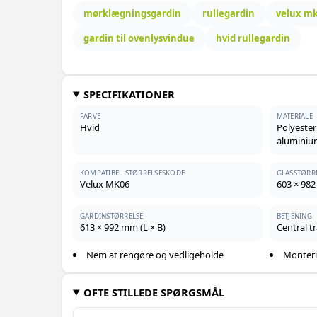
mørklægningsgardin
rullegardin
velux m
gardin til ovenlysvindue
hvid rullegardin
SPECIFIKATIONER
FARVE
MATERIALE
Hvid
Polyester
alumini
KOMPATIBEL STØRRELSESKODE
GLASSTØRR
Velux MK06
603 × 982
GARDINSTØRRELSE
BETJENING
613 × 992 mm (L × B)
Central 
Nem at rengøre og vedligeholde
Monteri
OFTE STILLEDE SPØRGSMÅL