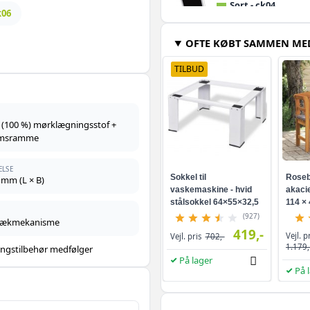
Sort - ck04
k06
OFTE KØBT SAMMEN ME
Sort - 104
TILBUD
Grå - m04/304
 (100 %) mørklægningsstof +
Sort - f06
umsramme
ELSE
Hvid - f06
Sokkel til
Roseb
 mm (L × B)
vaskemaskine - hvid
akacie
stålsokkel 64×55×32,5
114 × 
Hvid - mk04
cm
(927)
trækmekanisme
419,-
Vejl. p
Vejl. pris
702,-
1.179,
ngstilbehør medfølger
Sort - m06/306
På lager
På 
Hvid - m06/306