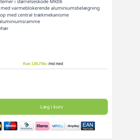
ystemer i størrelseskode MK06
r med varmeblokerende aluminiumsbelægning
l top med central trækmekanisme
d aluminiumsramme
ehør
Læg i kurv