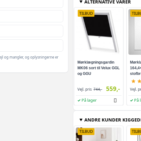
ALTERNATIVE VARER
Hvid - mk08
TILBUD
TILB
Grå - mk08
Sort - mk08
ejl og mangler, og oplysningerne er
Mørklægningsgardin
Mørkl
MK06 sort til Velux GGL
164,4
Sort - pk06
og GGU
stofb
hvid
559,-
Beige - mk08
Vejl. pris
744,-
Vejl. p
På lager
På 
Hvid - pk08
ANDRE KUNDER KIGGED
Hvid - s08/608
TILBUD
TILB