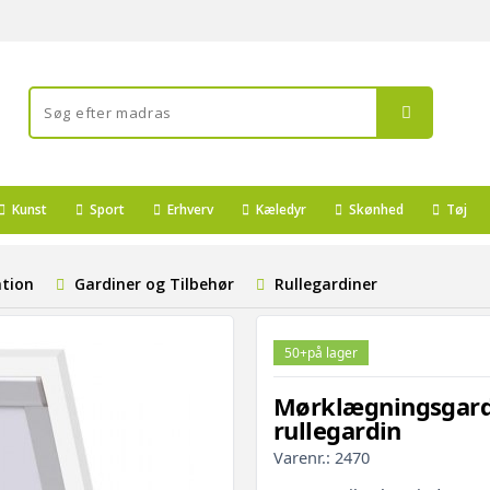
Kunst
Sport
Erhverv
Kæledyr
Skønhed
Tøj
ation
Gardiner og Tilbehør
Rullegardiner
50+
på lager
Mørklægningsgardi
rullegardin
Varenr.:
2470