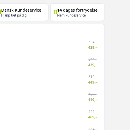
Dansk Kundeservice
14 dages fortrydelse
Hjælp tæt på dig
Nem kundeservice
504,-
439,-
544,-
439,-
519,-
449,-
457,-
449,-
566,-
469,-
564,-