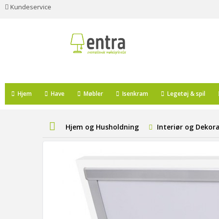
Kundeservice
Hjem
Have
Møbler
Isenkram
Legetøj & spil
Hjem og Husholdning
Interiør og Dekor