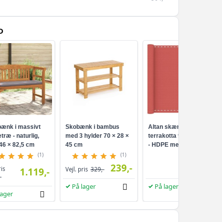
479,-
482,-
D
479,-
570,-
499,-
566,-
509,-
642,-
509,-
ænk i massivt
Skobænk i bambus
Altan skærm i
træ - naturlig,
med 3 hylder 70 × 28 ×
terrakotta 90 × 800 cm
46 × 82,5 cm
45 cm
- HDPE med
574,-
aluminiumsøjer
(1)
(1)
529,-
239,-
249,-
ris
1.119,-
Vejl. pris
329,-
-
776,-
549,-
På lager
På lager
lager
582,-
549,-