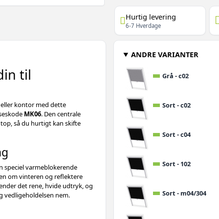
Hurtig levering
6-7 Hverdage
ANDRE VARIANTER
in til
Grå - c02
 eller kontor med dette
Sort - c02
elseskode
MK06
. Den centrale
top, så du hurtigt kan skifte
Sort - c04
ng
Sort - 102
en speciel varmeblokerende
n om vinteren og reflektere
der det rene, hvide udtryk, og
Sort - m04/304
og vedligeholdelsen nem.