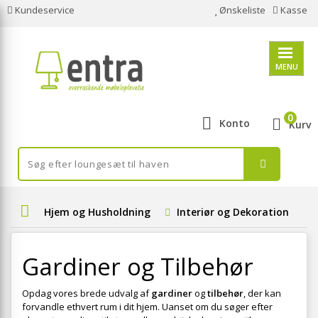
Kundeservice
Ønskeliste
Kasse
MENU
0
Konto
Kurv
Hjem og Husholdning
Interiør og Dekoration
Gardiner og Tilbehør
Opdag vores brede udvalg af
gardiner
og
tilbehør
, der kan
forvandle ethvert rum i dit hjem. Uanset om du søger efter