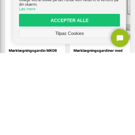
din skærm.
Læs mere
ACCEPTER ALLE
Tilpas Cookies
Mørklægningsgardin MK06
Mørklægningsgardiner med
sort til Velux GGL og GGU
øjer - 2 stk., hør-look, 140 ×
225 cm, grå
744,-
616,-
Vis
Vis
559,-
419,-
På lager
På lager
TILBUD