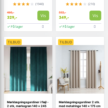
(1940)
(210)
460,-
552,-
Vis
Vis
329,-
349,-
På lager
På lager
TILBUD
TILBUD
Mørklægningsgardiner i fløjl -
Mørklægningsgardiner 2 stk.
2 stk, mørkegrøn 140 × 245
med metalringe 140 × 175 cm