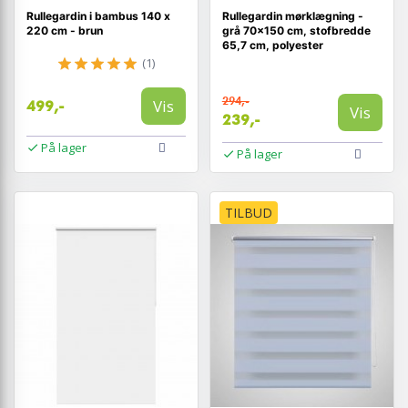
Rullegardin i bambus 140 x
Rullegardin mørklægning -
220 cm - brun
grå 70×150 cm, stofbredde
65,7 cm, polyester
(1)
294,-
Vis
499,-
Vis
239,-
På lager
På lager
TILBUD