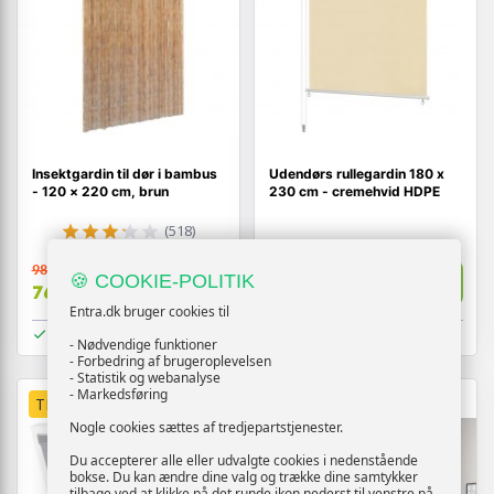
Insektgardin til dør i bambus
Udendørs rullegardin 180 x
- 120 × 220 cm, brun
230 cm - cremehvid HDPE
(518)
988,-
502,-
🍪 COOKIE-POLITIK
Vis
Vis
769,-
449,-
Entra.dk bruger cookies til
På lager
På lager
- Nødvendige funktioner
- Forbedring af brugeroplevelsen
- Statistik og webanalyse
- Markedsføring
TILBUD
TILBUD
Nogle cookies sættes af tredjepartstjenester.
Du accepterer alle eller udvalgte cookies i nedenstående
bokse. Du kan ændre dine valg og trække dine samtykker
tilbage ved at klikke på det runde ikon nederst til venstre på