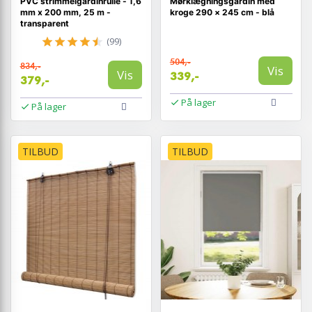
PVC strimmelgardinrulle - 1,6
Mørklægningsgardin med
mm x 200 mm, 25 m -
kroge 290 × 245 cm - blå
transparent
(99)
504,-
834,-
Vis
Vis
339,-
379,-
På lager
På lager
TILBUD
TILBUD