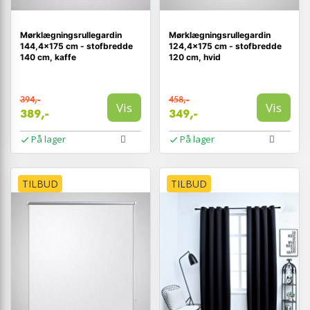
Mørklægningsrullegardin
Mørklægningsrullegardin
144,4×175 cm - stofbredde
124,4×175 cm - stofbredde
140 cm, kaffe
120 cm, hvid
394,-
458,-
Vis
Vis
389,-
349,-
På lager
På lager
TILBUD
TILBUD