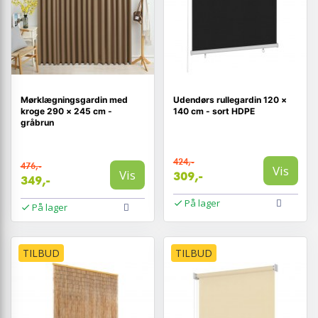
Mørklægningsgardin med
Udendørs rullegardin 120 ×
kroge 290 × 245 cm -
140 cm - sort HDPE
gråbrun
424,-
476,-
Vis
Vis
309,-
349,-
På lager
På lager
TILBUD
TILBUD