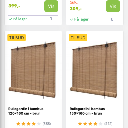
369,-
Vis
Vis
399,-
309,-
På lager
På lager
TILBUD
TILBUD
Rullegardin i bambus
Rullegardin i bambus
120×160 cm - brun
150×160 cm - brun
(388)
(512)