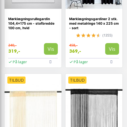
Mørklægningsrullegardin
Mørklægningsgardiner 2 stk.
104,4×175 cm - stofbredde
med metalringe 140 x 225 cm
100 cm, hvid
- sort
(1355)
340,-
458,-
Vis
Vis
319,-
369,-
På lager
På lager
TILBUD
TILBUD