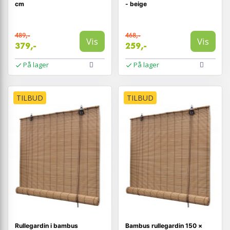
cm
- beige
489,-
468,-
Vis
Vis
379,-
259,-
På lager
På lager
TILBUD
TILBUD
Rullegardin i bambus
Bambus rullegardin 150 ×