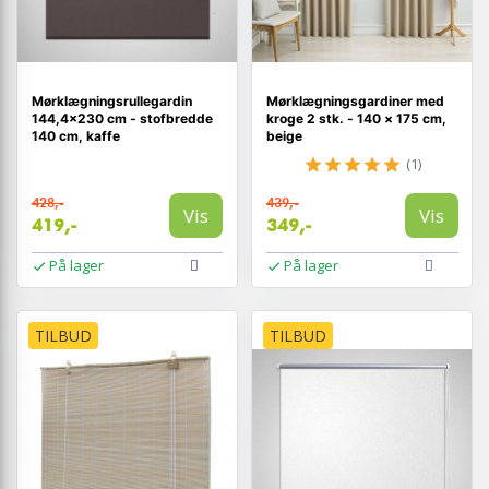
Mørklægningsrullegardin
Mørklægningsgardiner med
144,4×230 cm - stofbredde
kroge 2 stk. - 140 × 175 cm,
140 cm, kaffe
beige
(1)
428,-
439,-
Vis
Vis
419,-
349,-
På lager
På lager
TILBUD
TILBUD