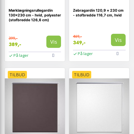
Mørklægningsrullegardin
Zebragardin 120,9 × 230 cm
130×230 cm - hvid, polyester
- stofbredde 116,7 cm, hvid
(stofbredde 126,6 cm)
469,-
399,-
Vis
Vis
349,-
389,-
På lager
På lager
TILBUD
TILBUD