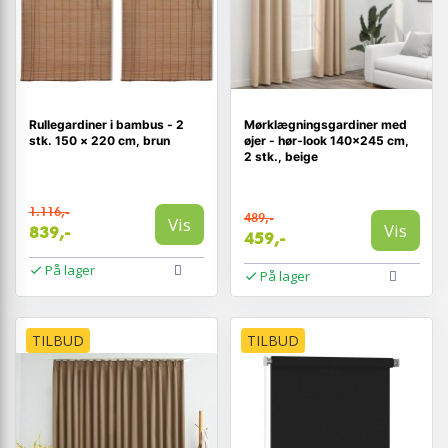
Rullegardiner i bambus - 2
Mørklægningsgardiner med
stk. 150 × 220 cm, brun
øjer - hør-look 140×245 cm,
2 stk., beige
1.116,-
489,-
Vis
Vis
839,-
459,-
På lager
På lager
TILBUD
TILBUD