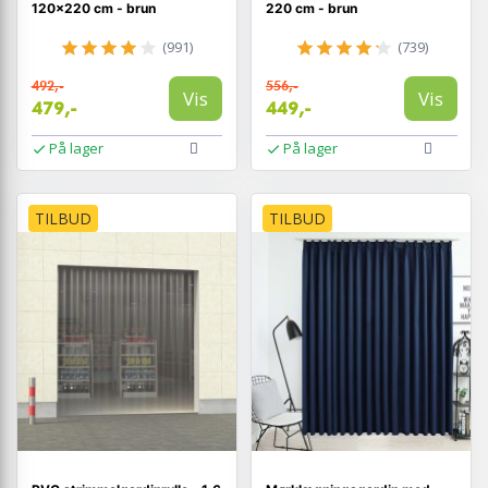
120×220 cm - brun
220 cm - brun
(991)
(739)
492,-
556,-
Vis
Vis
479,-
449,-
På lager
På lager
TILBUD
TILBUD