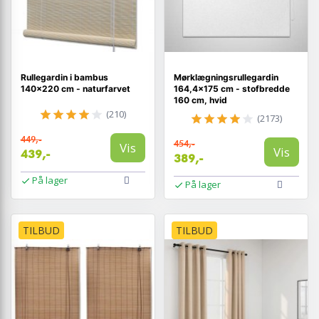
Rullegardin i bambus
Mørklægningsrullegardin
140×220 cm - naturfarvet
164,4×175 cm - stofbredde
160 cm, hvid
(210)
(2173)
449,-
454,-
Vis
Vis
439,-
389,-
På lager
På lager
TILBUD
TILBUD