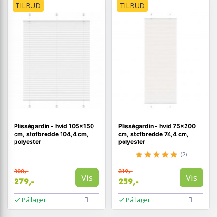
TILBUD
TILBUD
Plisségardin - hvid 105×150
Plisségardin - hvid 75×200
cm, stofbredde 104,4 cm,
cm, stofbredde 74,4 cm,
polyester
polyester
(2)
308,-
319,-
Vis
Vis
279,-
259,-
På lager
På lager