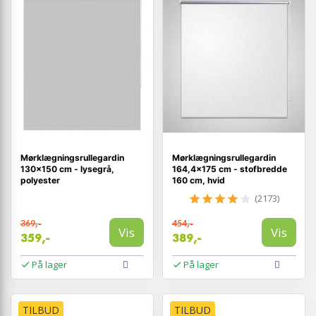
Mørklægningsrullegardin
Mørklægningsrullegardin
130×150 cm - lysegrå,
164,4×175 cm - stofbredde
polyester
160 cm, hvid
(2173)
369,-
454,-
Vis
Vis
359,-
389,-
På lager
På lager
TILBUD
TILBUD