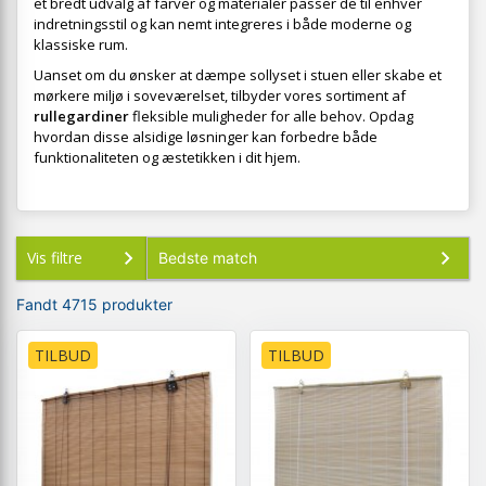
et bredt udvalg af farver og materialer passer de til enhver
indretningsstil og kan nemt integreres i både moderne og
klassiske rum.
Uanset om du ønsker at dæmpe sollyset i stuen eller skabe et
mørkere miljø i soveværelset, tilbyder vores sortiment af
rullegardiner
fleksible muligheder for alle behov. Opdag
hvordan disse alsidige løsninger kan forbedre både
funktionaliteten og æstetikken i dit hjem.
Vis filtre
Fandt 4715 produkter
TILBUD
TILBUD