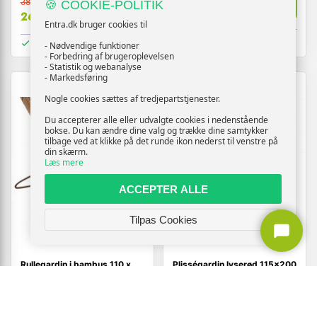
386,-
Vis
🍪 COOKIE-POLITIK
249,-
Vis
269,-
Entra.dk bruger cookies til
På lager
På lager
- Nødvendige funktioner
- Forbedring af brugeroplevelsen
- Statistik og webanalyse
- Markedsføring
TILBUD
Nogle cookies sættes af tredjepartstjenester.
Du accepterer alle eller udvalgte cookies i nedenstående
bokse. Du kan ændre dine valg og trække dine samtykker
tilbage ved at klikke på det runde ikon nederst til venstre på
din skærm.
Læs mere
ACCEPTER ALLE
Tilpas Cookies
Rullegardin i bambus 110 x
Plisségardin lyserød 115×200
160 cm brun
cm - polyester, stofbredde
114,4 cm