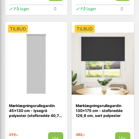
På lager
På lager
TILBUD
TILBUD
Mørklægningsrullegardin
Mørklægningsrullegardin
45×130 cm - lysegrå
130×175 cm - stofbredde
polyester (stofbredde 40,7
126,6 cm, sort polyester
cm)
319,-
382,-
Vis
Vis