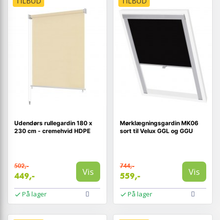
TILBUD
TILBUD
Udendørs rullegardin 180 x
Mørklægningsgardin MK06
230 cm - cremehvid HDPE
sort til Velux GGL og GGU
502,-
744,-
Vis
Vis
449,-
559,-
På lager
På lager