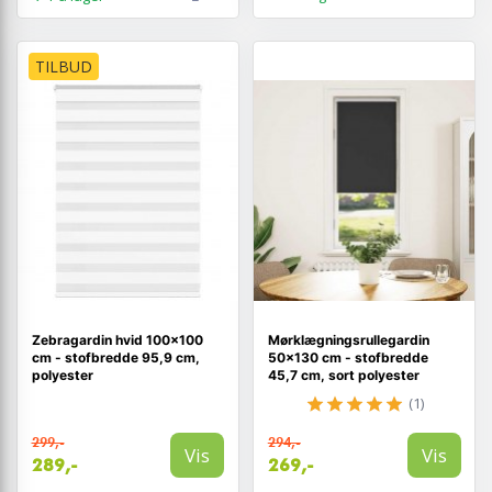
TILBUD
Zebragardin hvid 100×100
Mørklægningsrullegardin
cm - stofbredde 95,9 cm,
50×130 cm - stofbredde
polyester
45,7 cm, sort polyester
(1)
299,-
294,-
Vis
Vis
289,-
269,-