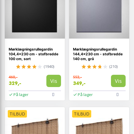
Mørklægningsrullegardin
Mørklægningsrullegardin
104,4×230 cm - stofbredde
144,4×230 cm - stofbredde
100 cm, sort
140 cm, grå
(1940)
(210)
460,-
552,-
Vis
Vis
329,-
349,-
På lager
På lager
TILBUD
TILBUD