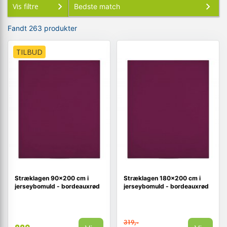
Vis filtre
Fandt 263 produkter
TILBUD
Stræklagen 90×200 cm i
Stræklagen 180x200 cm i
jerseybomuld - bordeauxrød
jerseybomuld - bordeauxrød
319,-