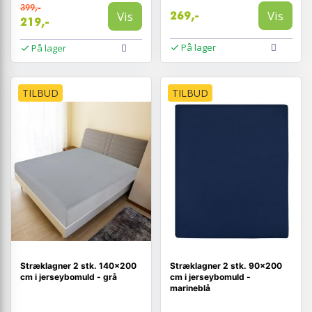
399,-
Vis
Vis
269,-
219,-
På lager
På lager
TILBUD
TILBUD
Stræklagner 2 stk. 140×200
Stræklagner 2 stk. 90×200
cm i jerseybomuld - grå
cm i jerseybomuld -
marineblå