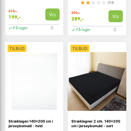
(54)
219,-
292,-
Vis
Vis
199,-
289,-
På lager
På lager
TILBUD
TILBUD
Stræklagen 140×200 cm i
Stræklagner 2 stk. 140×200
jerseybomuld - hvid
cm i jerseybomuld - sort