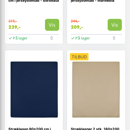
cm i jerseybomuld - bordeaux
jerseybomuld - marineblå
319,-
244,-
Vis
Vis
239,-
209,-
På lager
På lager
TILBUD
Stræklagen 90×200 cm i
Stræklagner 2 stk. 180×200