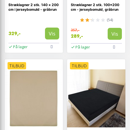
Stræklagner 2 stk. 140 × 200
Stræklagner 2 stk. 100×200
cm i jerseybomuld - gråbrun
cm - jerseybomuld, gråbrun
(54)
357,-
Vis
Vis
329,-
289,-
På lager
På lager
TILBUD
TILBUD