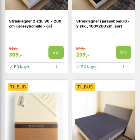
Stræklagner 2 stk. 90 × 200
Stræklagner i jerseybomuld -
cm i jerseybomuld - grå
2 stk., 100×200 cm, sort
319,-
244,-
Vis
Vis
309,-
239,-
På lager
På lager
TILBUD
TILBUD