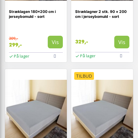
Stræklagen 180×200 cm i
Stræklagner 2 stk. 90 × 200
jerseybomuld - sort
cm i jerseybomuld - sort
309,-
Vis
Vis
329,-
299,-
På lager
På lager
TILBUD