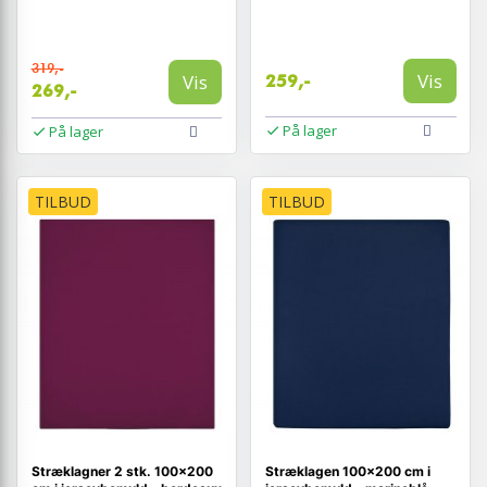
319,-
Vis
Vis
259,-
269,-
På lager
På lager
TILBUD
TILBUD
Stræklagner 2 stk. 100×200
Stræklagen 100×200 cm i