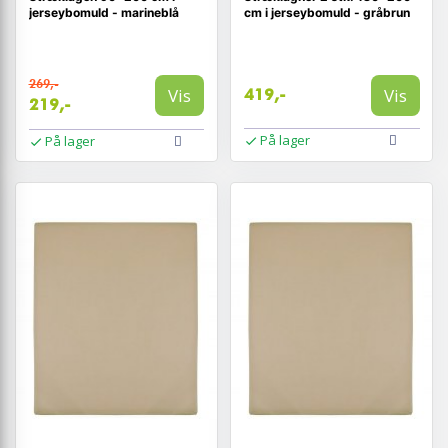
jerseybomuld - marineblå
cm i jerseybomuld - gråbrun
269,-
Vis
Vis
419,-
219,-
På lager
På lager