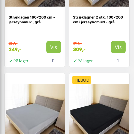
Stræklagen 160×200 cm -
Stræklagner 2 stk. 100×200
jerseybomuld, grå
cm i jerseybomuld - grå
257,-
394,-
Vis
Vis
249,-
309,-
På lager
På lager
TILBUD