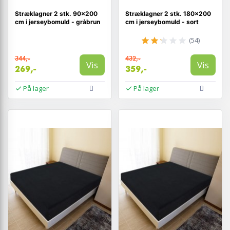
Stræklagner 2 stk. 90×200
Stræklagner 2 stk. 180×200
cm i jerseybomuld - gråbrun
cm i jerseybomuld - sort
(54)
344,-
432,-
Vis
Vis
269,-
359,-
På lager
På lager