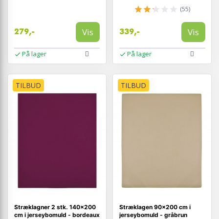
(55)
Vis
Vis
279,-
339,-
På lager
På lager
TILBUD
TILBUD
Stræklagner 2 stk. 140×200
Stræklagen 90x200 cm i
cm i jerseybomuld - bordeaux
jerseybomuld - gråbrun