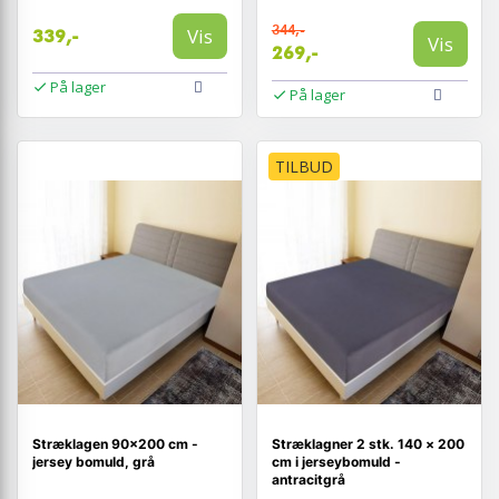
344,-
Vis
339,-
Vis
269,-
På lager
På lager
TILBUD
Stræklagen 90×200 cm -
Stræklagner 2 stk. 140 × 200
jersey bomuld, grå
cm i jerseybomuld -
antracitgrå