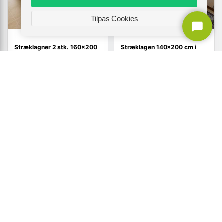
Tilpas Cookies
Stræklagner 2 stk. 160×200
Stræklagen 140×200 cm i
cm - jerseybomuld, sort
jerseybomuld - antracitgrå
(54)
Vis
Vis
339,-
229,-
På lager
På lager
TILBUD
TILBUD