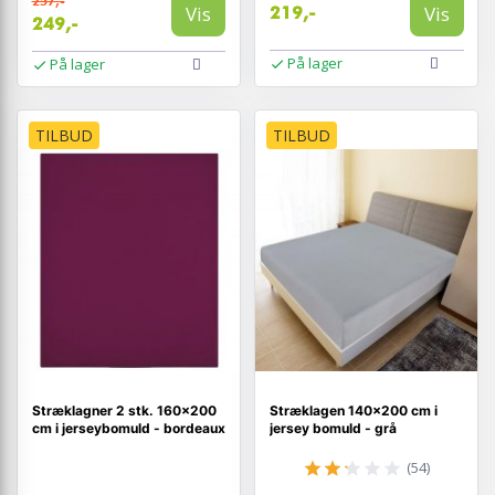
257,-
Vis
Vis
219,-
249,-
På lager
På lager
TILBUD
TILBUD
Stræklagner 2 stk. 160×200
Stræklagen 140×200 cm i
cm i jerseybomuld - bordeaux
jersey bomuld - grå
(54)