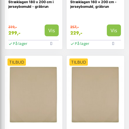
Stræklagen 180 x 200 cm i
Stræklagen 160 × 200 cm -
jerseybomuld - gråbrun
jerseybomuld, gråbrun
319,-
257,-
Vis
Vis
299,-
229,-
På lager
På lager
TILBUD
TILBUD