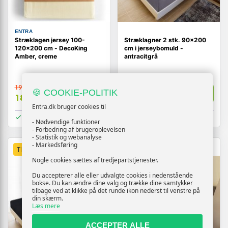
ENTRA
Stræklagen jersey 100-
Stræklagner 2 stk. 90×200
120x200 cm - DecoKing
cm i jerseybomuld -
Amber, creme
antracitgrå
199,-
Vis
🍪 COOKIE-POLITIK
Vis
329,-
189,-
Entra.dk bruger cookies til
På lager
På lager
- Nødvendige funktioner
- Forbedring af brugeroplevelsen
- Statistik og webanalyse
- Markedsføring
TILBUD
TILBUD
Nogle cookies sættes af tredjepartstjenester.
Du accepterer alle eller udvalgte cookies i nedenstående
bokse. Du kan ændre dine valg og trække dine samtykker
tilbage ved at klikke på det runde ikon nederst til venstre på
din skærm.
Læs mere
ACCEPTER ALLE