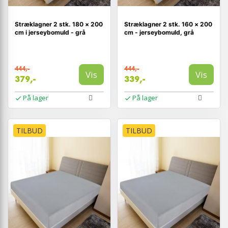
Stræklagner 2 stk. 180 × 200
Stræklagner 2 stk. 160 × 200
cm i jerseybomuld - grå
cm - jerseybomuld, grå
444,-
444,-
Vis
Vis
379,-
339,-
På lager
På lager
TILBUD
TILBUD