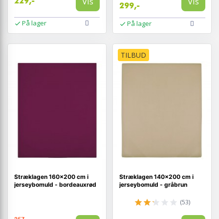
Vis
Vis
229,-
299,-
På lager
På lager
TILBUD
Stræklagen 160×200 cm i
Stræklagen 140×200 cm i
jerseybomuld - bordeauxrød
jerseybomuld - gråbrun
(53)