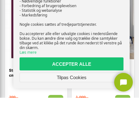
- Nødvendige funktioner
- Forbedring af brugeroplevelsen
- Statistik og webanalyse
- Markedsføring
Nogle cookies sættes af tredjepartstjenester.
Du accepterer alle eller udvalgte cookies i nedenstående
bokse. Du kan ændre dine valg og trække dine samtykker
tilbage ved at klikke på det runde ikon nederst til venstre på
din skærm.
Læs mere
ACCEPTER ALLE
Stræklagner 2 stk. 160×200
Tyngdetæppe 200 × 220 cm
cm i jerseybomuld - bordeaux
- 13 kg, blå bomuld
Tilpas Cookies
399,-
1.099,-
Vis
Vis
219,-
709,-
På lager
På lager
TILBUD
TILBUD