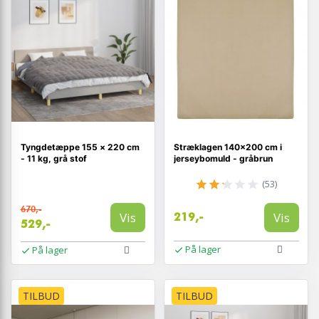
Tyngdetæppe 155 × 220 cm
Stræklagen 140×200 cm i
- 11 kg, grå stof
jerseybomuld - gråbrun
(53)
670,-
Vis
Vis
219,-
529,-
På lager
På lager
TILBUD
TILBUD