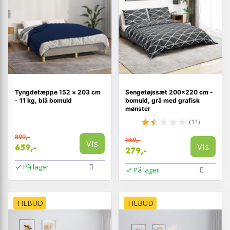
Tyngdetæppe 152 × 203 cm
Sengetøjssæt 200×220 cm -
- 11 kg, blå bomuld
bomuld, grå med grafisk
mønster
(11)
899,-
369,-
Vis
Vis
659,-
279,-
På lager
På lager
TILBUD
TILBUD