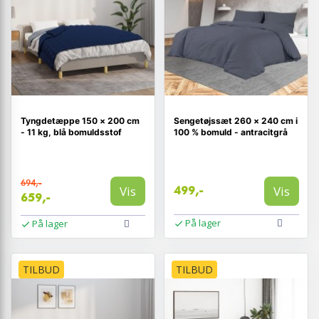
Tyngdetæppe 150 × 200 cm
Sengetøjssæt 260 × 240 cm i
- 11 kg, blå bomuldsstof
100 % bomuld - antracitgrå
694,-
Vis
Vis
499,-
659,-
På lager
På lager
TILBUD
TILBUD