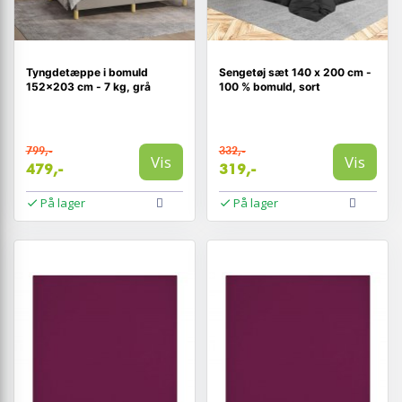
Tyngdetæppe i bomuld
Sengetøj sæt 140 x 200 cm -
152×203 cm - 7 kg, grå
100 % bomuld, sort
799,-
332,-
Vis
Vis
479,-
319,-
På lager
På lager