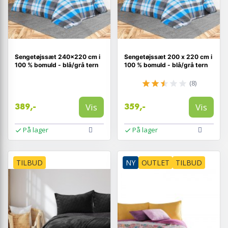
Sengetøjssæt 240×220 cm i
Sengetøjssæt 200 x 220 cm i
100 % bomuld - blå/grå tern
100 % bomuld - blå/grå tern
(8)
Vis
Vis
389,-
359,-
På lager
På lager
TILBUD
NY
OUTLET
TILBUD