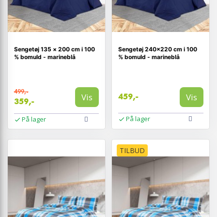
Sengetøj 135 × 200 cm i 100
Sengetøj 240×220 cm i 100
% bomuld - marineblå
% bomuld - marineblå
499,-
Vis
Vis
459,-
359,-
På lager
På lager
TILBUD