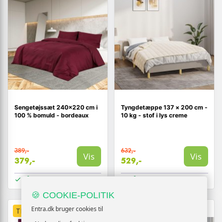
Sengetøjssæt 240×220 cm i
Tyngdetæppe 137 × 200 cm -
100 % bomuld - bordeaux
10 kg - stof i lys creme
389,-
632,-
Vis
Vis
379,-
529,-
På lager
På lager
🍪 COOKIE-POLITIK
Entra.dk bruger cookies til
TILBUD
TILBUD