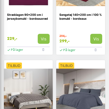
Stræklagen 90×200 cm i
Sengetøj 140×200 cm i 100 %
jerseybomuld - bordeauxrød
bomuld - bordeaux
394,-
Vis
Vis
229,-
299,-
På lager
På lager
TILBUD
TILBUD