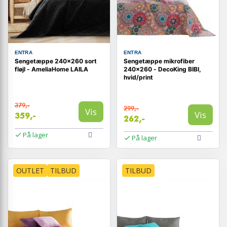
ENTRA
ENTRA
Sengetæppe 240x260 sort
Sengetæppe mikrofiber
fløjl - AmeliaHome LAILA
240×260 - DecoKing BIBI,
hvid/print
379,-
299,-
Vis
Vis
359,-
262,-
På lager
På lager
OUTLET
TILBUD
TILBUD