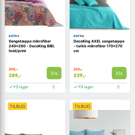
ENTRA
ENTRA
Sengetæppe mikrofiber
DecoKing AXEL sengetæppe
240×260 - DecoKing BIBI,
- turkis mikrofiber 170×270
hvid/print
cm
299,-
259,-
Vis
Vis
289,-
239,-
På lager
På lager
TILBUD
TILBUD