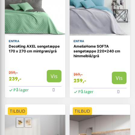
ENTRA
ENTRA
DecoKing AXEL sengetæppe
AmeliaHome SOFTA
170 x 270 cm mintgrøn/grå
sengetæppe 220x240 cm
himmelblå/grå
259,-
269,-
Vis
Vis
239,-
259,-
På lager
På lager
TILBUD
TILBUD