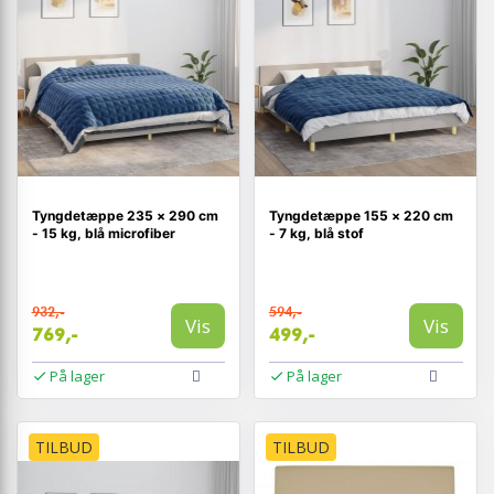
Tyngdetæppe 235 × 290 cm
Tyngdetæppe 155 × 220 cm
- 15 kg, blå microfiber
- 7 kg, blå stof
932,-
594,-
Vis
Vis
769,-
499,-
På lager
På lager
TILBUD
TILBUD