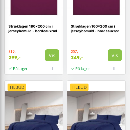
Stræklagen 180x200 cm i
Stræklagen 160×200 cm i
jerseybomuld - bordeauxrød
jerseybomuld - bordeauxrød
319,-
257,-
Vis
Vis
299,-
249,-
På lager
På lager
TILBUD
TILBUD