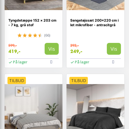
Tyngdetæppe 152 × 203 cm
Sengetøjssæt 200×220 cm i
- 7 kg, grå stof
let mikrofiber - antracitgrå
(66)
599,-
292,-
Vis
Vis
419,-
249,-
På lager
På lager
TILBUD
TILBUD