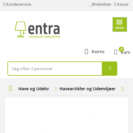
Kundeservice
Ønskeliste
Kasse
MENU
0
Konto
Kurv
Have og Udeliv
Haveartikler og Udemiljøer
Par