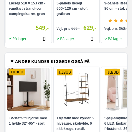
Læsejl 510 × 153 cm -
5-panels læsejl
9-panels læsejl 
vandtæt strand- og
600×120 cm - stof,
80 cm - stof, grø
campingskærm, grøn
gråbrun
549,-
629,-
Vejl. pris
669,-
Vejl. pris
862,-
På lager
På lager
På lager
ANDRE KUNDER KIGGEDE OGSÅ PÅ
TILBUD
TILBUD
TILBUD
Tv-stativ til hjørne med
Tøjstativ med hylder 5
Spejl-smykkesk
1 hylde 32"-65" - sort
niveauer, skohylde, 6
6 LED, låsbart -
sidekroge, rustik
fritstående 360°