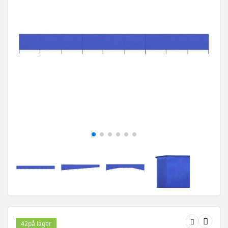
42
på lager