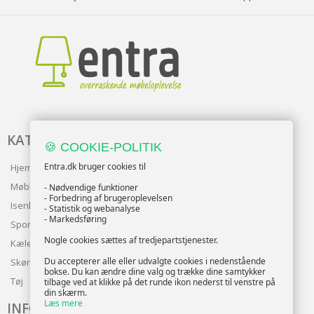
KATALOG
🍪 COOKIE-POLITIK
Entra.dk bruger cookies til
Hjem & Have
Møbler
- Nødvendige funktioner
- Forbedring af brugeroplevelsen
Isenkram
- Statistik og webanalyse
- Markedsføring
Sport
Nogle cookies sættes af tredjepartstjenester.
Kæledyr
Du accepterer alle eller udvalgte cookies i nedenstående
Skønhed
bokse. Du kan ændre dine valg og trække dine samtykker
Tøj
tilbage ved at klikke på det runde ikon nederst til venstre på
din skærm.
Læs mere
INFO