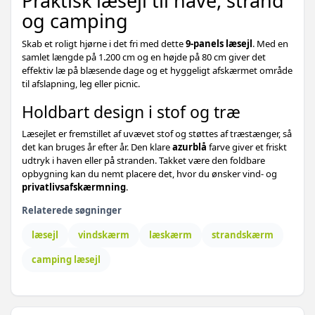
Praktisk læsejl til have, strand
og camping
1.144,-
Gråbrun - 1200 x 120 cm - 1 stk
609,-
Skab et roligt hjørne i det fri med dette
9-panels læsejl
. Med en
648,-
samlet længde på 1.200 cm og en højde på 80 cm giver det
Grøn - 600 x 120 cm - 1 stk
609,-
effektiv læ på blæsende dage og et hyggeligt afskærmet område
til afslapning, leg eller picnic.
732,-
Sandfavet - 400 x 160 cm - 1 stk
619,-
Holdbart design i stof og træ
682,-
Læsejlet er fremstillet af uvævet stof og støttes af træstænger, så
Gråbrun - 800 x 120 cm - 1 stk
619,-
det kan bruges år efter år. Den klare
azurblå
farve giver et friskt
udtryk i haven eller på stranden. Takket være den foldbare
670,-
Gråbrun - 400 x 160 cm - 1 stk
opbygning kan du nemt placere det, hvor du ønsker vind- og
629,-
privatlivsafskærmning
.
819,-
Gråbrun - 600 x 160 cm - 1 stk
669,-
Relaterede søgninger
1.014,-
læsejl
vindskærm
læskærm
strandskærm
Antracitgrå - 600 x 160 cm - 1 stk
669,-
camping læsejl
890,-
Sort - 800 x 120 cm - 1 stk
669,-
699,-
Antracitgrå - 600 x 120 cm - 1 stk