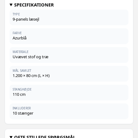
SPECIFIKATIONER
1.028,-
Antracitgrå - 800 x 160 cm - 1 stk
TYPE
739,-
9-panels læsejl
739,-
Antracitgrå - 400 x 160 cm - 1 stk
FARVE
Azurblå
1.092,-
Grøn - 1200 x 120 cm - 1 stk
799,-
MATERIALE
1.114,-
Uvævet stof og træ
Sort - 800 x 160 cm - 1 stk
809,-
MÅL SAMLET
979,-
1.200 × 80 cm (L × H)
Antracitgrå - 1200 x 120 cm - 1 stk
969,-
1.232,-
STANGHØJDE
Grøn - 1200 x 160 cm - 1 stk
1.009,-
110 cm
1.168,-
Sort - 1200 x 160 cm - 1 stk
1.089,-
INKLUDERER
10 stænger
954,-
Sort - 600 x 160 cm - 1 stk
669,-
828,-
OFTE STILLEDE SPØRGSMÅL
Antracitgrå - 800 x 120 cm - 1 stk