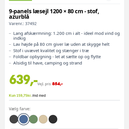
9-panels læsejl 1200 × 80 cm - stof,
azurblå
Varenr.:
37492
Lang afskærmning: 1.200 cm i alt - ideel mod vind og
indkig
Lav højde på 80 cm giver læ uden at skygge helt
Stof i uvævet kvalitet og stænger i træ
Foldbar opbygning - let at sætte op og flytte
Alsidig til have, camping og strand
639,-
854,-
Vejl. pris
Vælg farve: