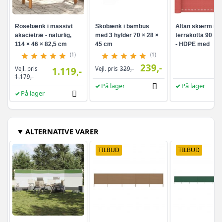
Rosebænk i massivt
Skobænk i bambus
Altan skærm i
akacietræ - naturlig,
med 3 hylder 70 × 28 ×
terrakotta 90 × 
114 × 46 × 82,5 cm
45 cm
- HDPE med
aluminiumsøjer
(1)
(1)
239,-
Vejl. pris
1.119,-
Vejl. pris
329,-
1.179,-
På lager
På lager
På lager
ALTERNATIVE VARER
TILBUD
TILBUD