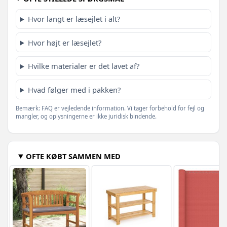
709,-
619,-
Hvor langt er læsejlet i alt?
Antracitgrå - 600 x 80 cm - 1 stk
579,-
Hvor højt er læsejlet?
1.394,-
Antracitgrå - 1200 x 160 cm - 1 stk
1.119,-
Hvilke materialer er det lavet af?
694,-
Grøn - 800 x 120 cm - 1 stk
649,-
Hvad følger med i pakken?
Bemærk: FAQ er vejledende information. Vi tager forbehold for fejl og
mangler, og oplysningerne er ikke juridisk bindende.
OFTE KØBT SAMMEN MED