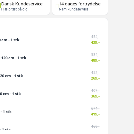
Dansk Kundeservice
14 dages fortrydelse
Hjælp tæt på dig
Nem kundeservice
454,-
 cm - 1 stk
439,-
534,-
 120 cm - 1 stk
489,-
452,-
20 cm - 1 stk
269,-
407,-
0 cm - 1 stk
369,-
674,-
- 1 stk
419,-
469,-
- 1 stk
449,-