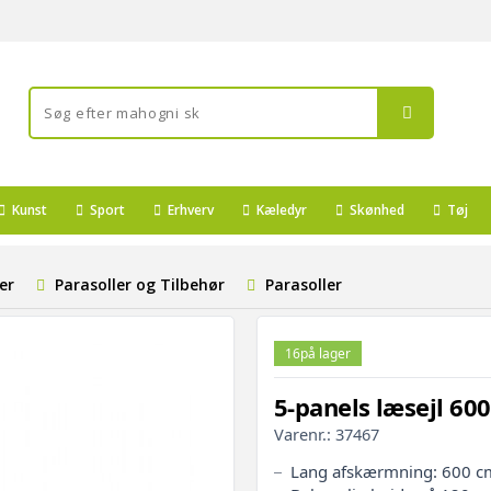
Kunst
Sport
Erhverv
Kæledyr
Skønhed
Tøj
er
Parasoller og Tilbehør
Parasoller
16
på lager
5-panels læsejl 600
Varenr.:
37467
Lang afskærmning: 600 cm 