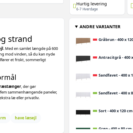
Hurtig levering
6-7 Hverdage
ANDRE VARIANTER
og strand
Gråbrun - 400 x 120
jl
. Med en samlet længde på 600
ing mod vinden, så du kan nyde
Antracitgrå - 400 x
lfører et friskt, sommerligt
ormål
Sandfavet - 400 x 1
ræstænger
, der gør
 af fem sammenhængende paneler,
Sandfavet - 400 x 8
tra læ eller privatliv.
Sort - 400 x 120 cm 
ærm
have læsejl
Grøn - 400 x 80 cm 