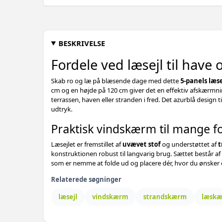
BESKRIVELSE
Fordele ved læsejl til have 
Skab ro og læ på blæsende dage med dette
5-panels læse
cm og en højde på 120 cm giver det en effektiv afskærmn
terrassen, haven eller stranden i fred. Det azurblå design ti
udtryk.
Praktisk vindskærm til mange f
Læsejlet er fremstillet af
uvævet stof
og understøttet af
t
konstruktionen robust til langvarig brug. Sættet består
som er nemme at folde ud og placere dér, hvor du ønsker eks
Relaterede søgninger
læsejl
vindskærm
strandskærm
læsk