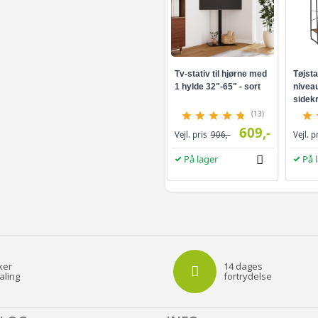
Sort - 1200 x 120 cm
Tv-stativ til hjørne med
Tøjsta
Antracitgrå - 1200 
1 hylde 32"-65" - sort
niveau
sidekr
brun/s
(13)
Grøn - 1200 x 160 c
609,-
Vejl. pris
906,-
Vejl. p
På lager
På 
Sort - 1200 x 160 cm
Sort - 600 x 160 cm 
Antracitgrå - 800 x
ker
14 dages
aling
fortrydelse
Antracitgrå - 600 x