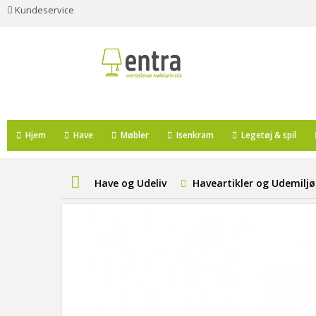
Kundeservice
Hjem
Have
Møbler
Isenkram
Legetøj & spil
Have og Udeliv
Haveartikler og Udemiljø