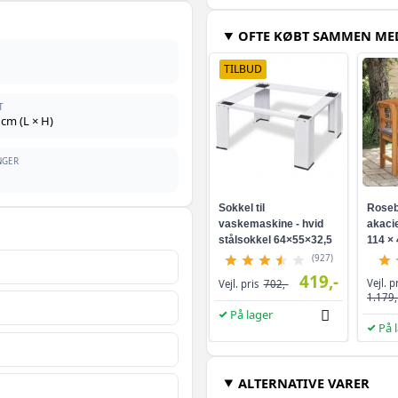
OFTE KØBT SAMMEN ME
Gråbrun - 400 x 80 
TILBUD
Antracitgrå - 400 x
T
 cm (L × H)
Sort - 400 x 80 cm -
NGER
Gråbrun - 1200 x 12
Sokkel til
Roseb
vaskemaskine - hvid
akacie
stålsokkel 64×55×32,5
114 × 
Sandfavet - 400 x 1
cm
(927)
419,-
Vejl. p
Vejl. pris
702,-
1.179,
Gråbrun - 800 x 120
På lager
På 
Gråbrun - 400 x 160
ALTERNATIVE VARER