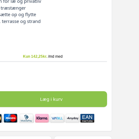
for læ og privatliv
 træstænger
sætte op og flytte
e, terrasse og strand
Læg i kurv