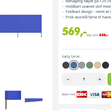
Behagelig højde på 120 cm 
Holdbart uvævet stof med
Foldbart design - nemt at 
Frisk azurblå farve til hav
569,-
636,-
Vejl. pris
Vælg farve:
−
+
Betal med: