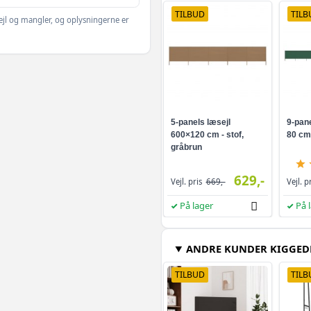
Gråbrun - 600 x 160
TILBUD
TILB
ejl og mangler, og oplysningerne er
Antracitgrå - 600 x
Sort - 800 x 120 cm 
5-panels læsejl
9-pane
600×120 cm - stof,
80 cm 
Grøn - 600 x 160 cm
gråbrun
629,-
Antracitgrå - 800 x
Vejl. pris
669,-
Vejl. p
På lager
På 
Antracitgrå - 400 x
ANDRE KUNDER KIGGED
Grøn - 1200 x 120 c
TILBUD
TILB
Sort - 800 x 160 cm 