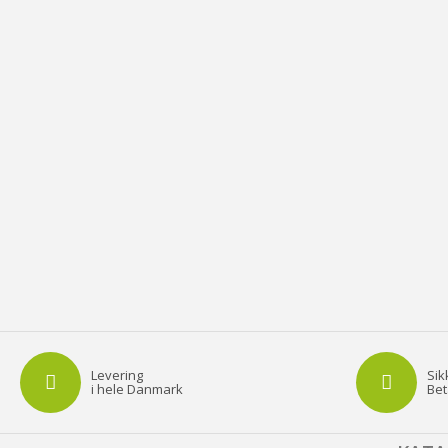
Levering
Sik
i hele Danmark
Bet