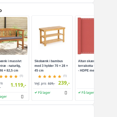
484,-
D
 80 cm - 1 stk
459,-
757,-
- 1 stk
579,-
 1 stk
579,-
1.144,-
0 cm - 1 stk
609,-
ænk i massivt
Skobænk i bambus
Altan skærm i
træ - naturlig,
med 3 hylder 70 × 28 ×
terrakotta 90 × 800 cm
46 × 82,5 cm
45 cm
- HDPE med
648,-
 - 1 stk
aluminiumsøjer
(1)
(1)
609,-
239,-
249,-
ris
1.119,-
Vejl. pris
329,-
-
682,-
 cm - 1 stk
619,-
På lager
På lager
lager
670,-
 cm - 1 stk
629,-