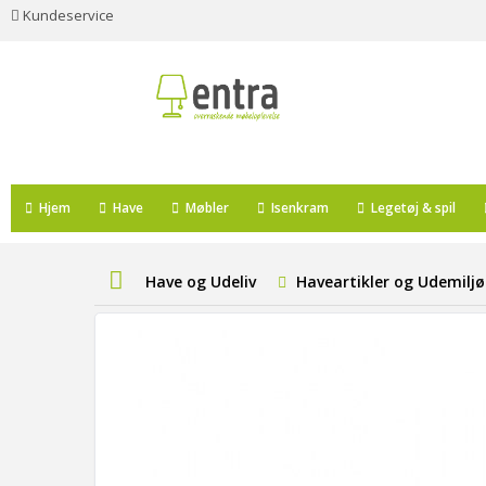
Kundeservice
Hjem
Have
Møbler
Isenkram
Legetøj & spil
Have og Udeliv
Haveartikler og Udemiljø