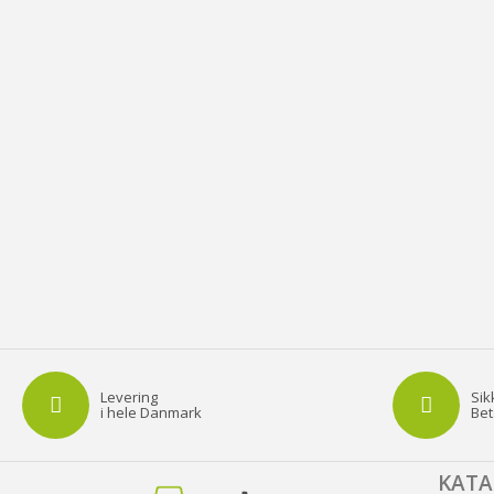
Levering
Sik
i hele Danmark
Bet
KAT