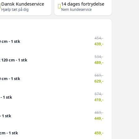
Dansk Kundeservice
14 dages fortrydelse
Hjælp tæt på dig
Nem kundeservice
454,-
 cm - 1 stk
439,-
534,-
 120 cm - 1 stk
489,-
669,-
 cm - 1 stk
629,-
674,-
- 1 stk
419,-
469,-
- 1 stk
449,-
cm - 1 stk
459,-