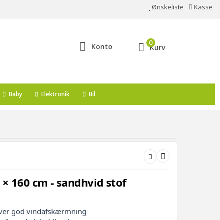
Ønskeliste
Kasse
0
Konto
Kurv
Baby
Elektronik
Bil
 × 160 cm - sandhvid stof
ver god vindafskærmning