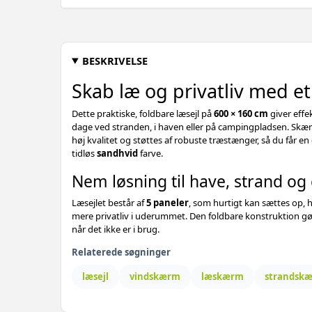
BESKRIVELSE
Skab læ og privatliv med et
Dette praktiske, foldbare læsejl på
600 × 160 cm
giver eff
dage ved stranden, i haven eller på campingpladsen. Skærm
høj kvalitet og støttes af robuste træstænger, så du får en
tidløs
sandhvid
farve.
Nem løsning til have, strand o
Læsejlet består af
5 paneler
, som hurtigt kan sættes op, h
mere privatliv i uderummet. Den foldbare konstruktion gør
når det ikke er i brug.
Relaterede søgninger
læsejl
vindskærm
læskærm
strandsk