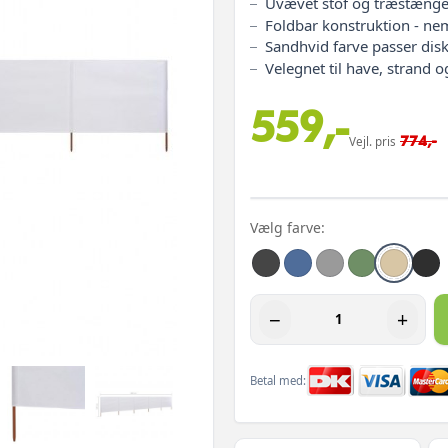
Uvævet stof og træstænger
Foldbar konstruktion - n
Sandhvid farve passer diskr
Velegnet til have, strand 
559,-
774,-
Vejl. pris
Vælg farve:
−
+
Betal med: