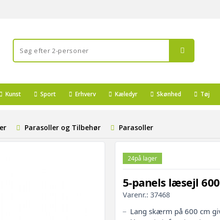
Kunst
Sport
Erhverv
Kæledyr
Skønhed
Tøj
er
Parasoller og Tilbehør
Parasoller
24
på lager
5-panels læsejl 600
Varenr.:
37468
Lang skærm på 600 cm gi