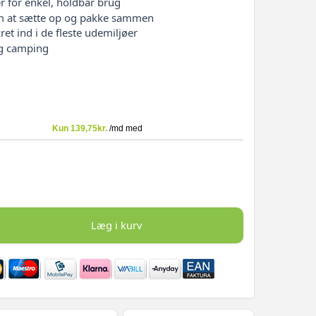
 for enkel, holdbar brug
em at sætte op og pakke sammen
et ind i de fleste udemiljøer
og camping
Læg i kurv