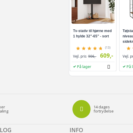
Sort - 1200 x 120 cm
Tv-stativ til hjørne med
Tøjsta
Antracitgrå - 1200 
1 hylde 32"-65" - sort
niveau
sidekr
brun/s
(13)
Grøn - 1200 x 160 c
609,-
Vejl. pris
906,-
Vejl. p
På lager
På 
Sort - 1200 x 160 cm
Antracitgrå - 800 x
Antracitgrå - 600 x
ker
14 dages
aling
fortrydelse
Antracitgrå - 1200 
ALOG
INFO