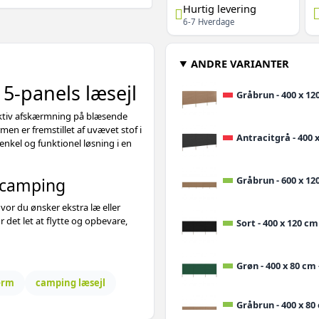
Hurtig levering
6-7 Hverdage
ANDRE VARIANTER
 5-panels læsejl
Gråbrun - 400 x 120
ektiv afskærmning på blæsende
en er fremstillet af uvævet stof i
Antracitgrå - 400 x
 enkel og funktionel løsning i en
g camping
Gråbrun - 600 x 120
vor du ønsker ekstra læ eller
 det let at flytte og opbevare,
Sort - 400 x 120 cm 
Grøn - 400 x 80 cm 
ærm
camping læsejl
Gråbrun - 400 x 80 