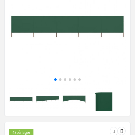
48
på lager