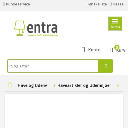
Kundeservice
Ønskeliste
Kasse
MENU
0
Konto
Kurv
Have og Udeliv
Haveartikler og Udemiljøer
Par