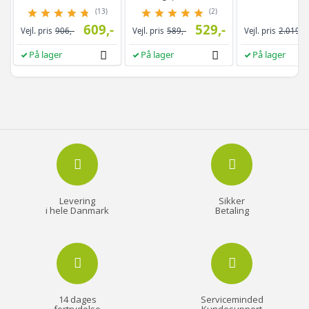
brun/sort
drejefunktion,
(13)
(2)
rammeløst
609,-
529,-
Vejl. pris
906,-
Vejl. pris
589,-
Vejl. pris
2.019,-
helkropsspejl, 3
opbevaringshyld
På lager
På lager
På lager
hvid/greige
Levering
Sikker
i hele Danmark
Betaling
14 dages
Serviceminded