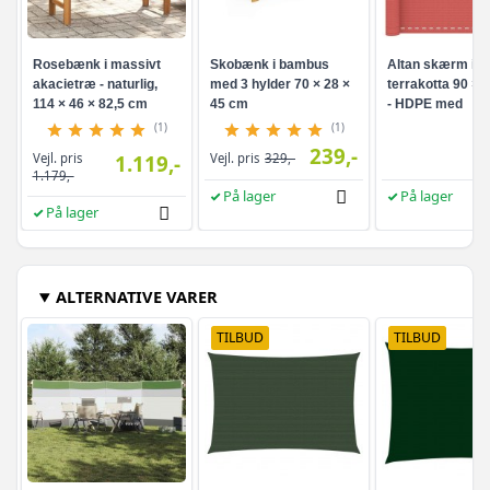
Rosebænk i massivt
Skobænk i bambus
Altan skærm i
akacietræ - naturlig,
med 3 hylder 70 × 28 ×
terrakotta 90 × 
114 × 46 × 82,5 cm
45 cm
- HDPE med
aluminiumsøjer
(1)
(1)
239,-
Vejl. pris
1.119,-
Vejl. pris
329,-
1.179,-
På lager
På lager
På lager
ALTERNATIVE VARER
TILBUD
TILBUD