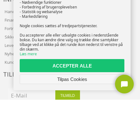
- Nødvendige funktioner
- Forbedring af brugeroplevelsen
Handelsbetingelser
- Statistik og webanalyse
- Markedsføring
Finansering
Nogle cookies sættes af tredjepartstjenester.
Fortrolighedspolitik
Du accepterer alle eller udvalgte cookies i nedenstående
Sikker betaling
bokse. Du kan ændre dine valg og trække dine samtykker
tilbage ved at klikke på det runde ikon nederst til venstre på
Levering
din skærm.
Nyhedsbrev
Læs mere
Kundeservice
ACCEPTER ALLE
TILMELD NYHEDSBREV
Tilpas Cookies
TILMELD
Copyright © 2026 | CVR: DK41222093 | Alle rettigheder forbeholdes |
entra.dk
🍪