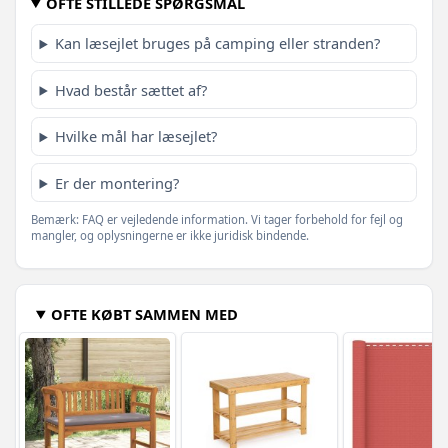
OFTE STILLEDE SPØRGSMÅL
Antracitgrå - 600 x 80 cm - 1 stk
579,-
Kan læsejlet bruges på camping eller stranden?
1.394,-
Antracitgrå - 1200 x 160 cm - 1 stk
1.119,-
Hvad består sættet af?
Hvilke mål har læsejlet?
Er der montering?
Bemærk: FAQ er vejledende information. Vi tager forbehold for fejl og
mangler, og oplysningerne er ikke juridisk bindende.
OFTE KØBT SAMMEN MED