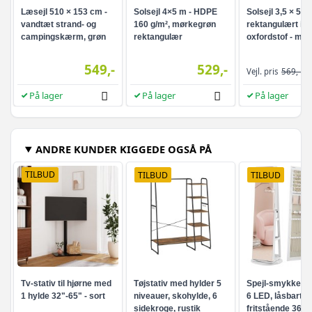
Læsejl 510 × 153 cm -
Solsejl 4×5 m - HDPE
Solsejl 3,5 × 5 m
vandtæt strand- og
160 g/m², mørkegrøn
rektangulært i
campingskærm, grøn
rektangulær
oxfordstof - mø
549,-
529,-
Vejl. pris
569,-
På lager
På lager
På lager
ANDRE KUNDER KIGGEDE OGSÅ PÅ
TILBUD
TILBUD
TILBUD
Tv-stativ til hjørne med
Tøjstativ med hylder 5
Spejl-smykkesk
1 hylde 32"-65" - sort
niveauer, skohylde, 6
6 LED, låsbart -
sidekroge, rustik
fritstående 360°