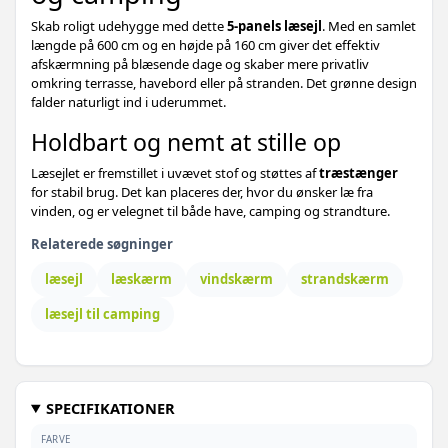
Antracitgrå - 400 x 80 cm - 1 stk
459,-
Skab roligt udehygge med dette
5-panels læsejl
. Med en samlet
757,-
længde på 600 cm og en højde på 160 cm giver det effektiv
Sort - 600 x 120 cm - 1 stk
579,-
afskærmning på blæsende dage og skaber mere privatliv
omkring terrasse, havebord eller på stranden. Det grønne design
579,-
falder naturligt ind i uderummet.
Sort - 400 x 80 cm - 1 stk
Holdbart og nemt at stille op
1.144,-
Gråbrun - 1200 x 120 cm - 1 stk
609,-
Læsejlet er fremstillet i uvævet stof og støttes af
træstænger
for stabil brug. Det kan placeres der, hvor du ønsker læ fra
732,-
Sandfavet - 400 x 160 cm - 1 stk
vinden, og er velegnet til både have, camping og strandture.
619,-
Relaterede søgninger
682,-
Gråbrun - 800 x 120 cm - 1 stk
619,-
læsejl
læskærm
vindskærm
strandskærm
670,-
Gråbrun - 400 x 160 cm - 1 stk
629,-
læsejl til camping
639,-
Grå - 800 x 80 cm - 1 stk
890,-
SPECIFIKATIONER
Sort - 800 x 120 cm - 1 stk
669,-
FARVE