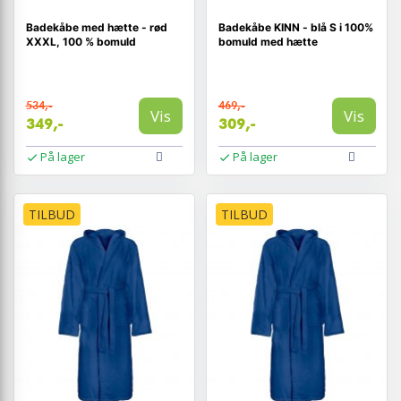
Badekåbe med hætte - rød
Badekåbe KINN - blå S i 100%
XXXL, 100 % bomuld
bomuld med hætte
534,-
469,-
Vis
Vis
349,-
309,-
På lager
På lager
TILBUD
TILBUD