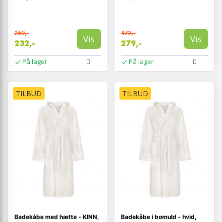
269,-
472,-
Vis
Vis
232,-
279,-
På lager
På lager
TILBUD
TILBUD
Badekåbe med hætte - KINN,
Badekåbe i bomuld - hvid,