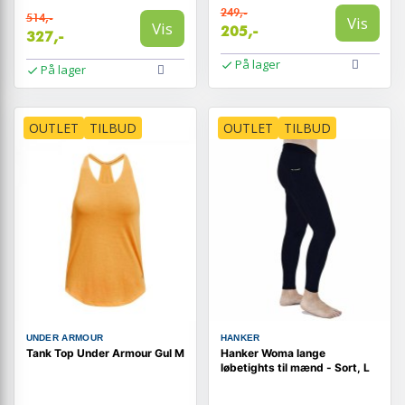
249,-
514,-
Vis
Vis
205,-
327,-
På lager
På lager
OUTLET
TILBUD
OUTLET
TILBUD
UNDER ARMOUR
HANKER
Tank Top Under Armour Gul M
Hanker Woma lange
løbetights til mænd - Sort, L