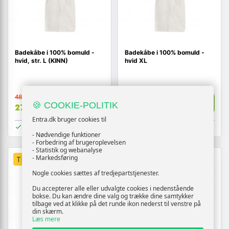
Badekåbe i 100% bomuld -
Badekåbe i 100% bomuld -
hvid, str. L (KINN)
hvid XL
482,-
494,-
Vis
Vis
🍪 COOKIE-POLITIK
279,-
309,-
Entra.dk bruger cookies til
På lager
På lager
- Nødvendige funktioner
- Forbedring af brugeroplevelsen
- Statistik og webanalyse
- Markedsføring
TILBUD
TILBUD
Nogle cookies sættes af tredjepartstjenester.
Du accepterer alle eller udvalgte cookies i nedenstående
bokse. Du kan ændre dine valg og trække dine samtykker
tilbage ved at klikke på det runde ikon nederst til venstre på
din skærm.
Læs mere