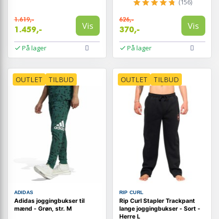
(156)
1.619,-
626,-
Vis
Vis
1.459,-
370,-
På lager
På lager
OUTLET
TILBUD
OUTLET
TILBUD
ADIDAS
RIP CURL
Adidas joggingbukser til
Rip Curl Stapler Trackpant
mænd - Grøn, str. M
lange joggingbukser - Sort -
Herre L