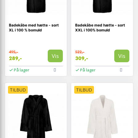
Badekåbe med hætte - sort
Badekåbe med hætte - sort
XL i 100 % bomuld
XXL i 100% bomuld
495,-
522,-
Vis
Vis
289,-
309,-
På lager
På lager
TILBUD
TILBUD