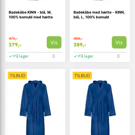
Badekåbe KINN - blå, M,
Badekåbe med hætte - KINN,
100% bomuld med hætte
blå, L, 100% bomuld
475,-
484,-
Vis
Vis
279,-
289,-
På lager
På lager
TILBUD
TILBUD