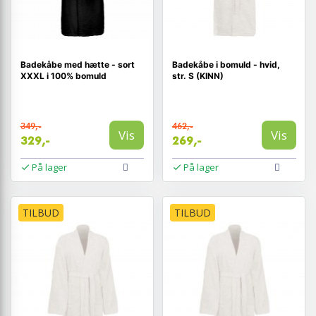
Badekåbe med hætte - sort
Badekåbe i bomuld - hvid,
XXXL i 100% bomuld
str. S (KINN)
349,-
462,-
Vis
Vis
329,-
269,-
På lager
På lager
TILBUD
TILBUD