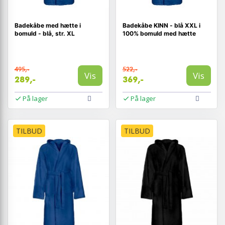
Badekåbe med hætte i
Badekåbe KINN - blå XXL i
bomuld - blå, str. XL
100% bomuld med hætte
495,-
522,-
Vis
Vis
289,-
369,-
På lager
På lager
TILBUD
TILBUD