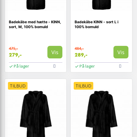
Badekåbe med hætte - KINN,
Badekåbe KINN - sort L i
sort, M, 100% bomuld
100% bomuld
475,-
484,-
Vis
Vis
279,-
289,-
På lager
På lager
TILBUD
TILBUD