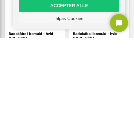
ACCEPTER ALLE
Tilpas Cookies
Badekåbe i bomuld - hvid
Badekåbe i bomuld - hvid
XXL, KINN
XXXL, KINN
518,-
530,-
Vis
Vis
299,-
309,-
På lager
På lager
TILBUD
TILBUD