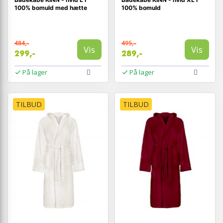
100% bomuld med hætte
100% bomuld
484,-
495,-
Vis
Vis
299,-
289,-
På lager
På lager
TILBUD
TILBUD