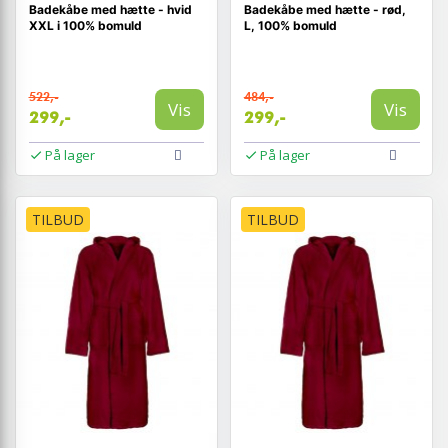
Badekåbe med hætte - hvid
Badekåbe med hætte - rød,
XXL i 100% bomuld
L, 100% bomuld
522,-
484,-
Vis
Vis
299,-
299,-
På lager
På lager
TILBUD
TILBUD