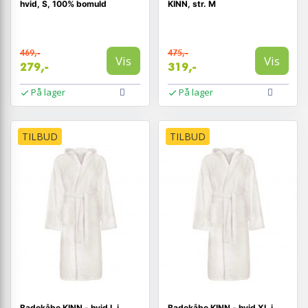
hvid, S, 100% bomuld
KINN, str. M
469,-
475,-
Vis
Vis
279,-
319,-
På lager
På lager
TILBUD
TILBUD
Badekåbe KINN - hvid L i
Badekåbe KINN - hvid XL i