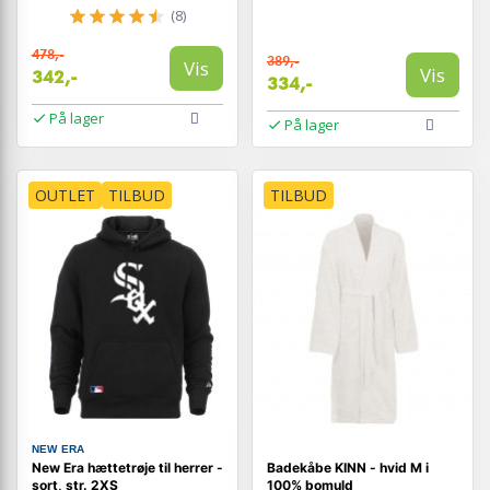
(8)
478,-
389,-
Vis
Vis
342,-
334,-
På lager
På lager
OUTLET
TILBUD
TILBUD
NEW ERA
New Era hættetrøje til herrer -
Badekåbe KINN - hvid M i
sort, str. 2XS
100% bomuld