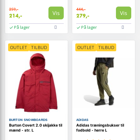
259,-
444,-
Vis
Vis
214,-
279,-
På lager
På lager
OUTLET
TILBUD
OUTLET
TILBUD
BURTON SNOWBOARDS
ADIDAS
Burton Covert 2.0 skijakke til
Adidas træningsbukser til
mænd - str. L
fodbold - herre L