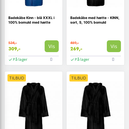
Badekåbe Kinn - blå XXXL i
Badekåbe med hætte - KINN,
100% bomuld med hætte
sort, S, 100% bomuld
534,-
469,-
Vis
Vis
309,-
269,-
På lager
På lager
TILBUD
TILBUD