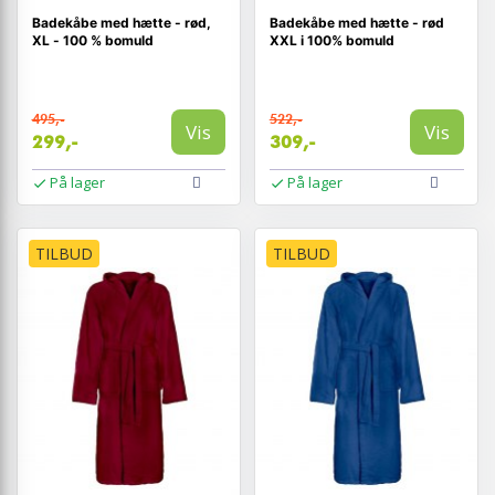
Badekåbe med hætte - rød,
Badekåbe med hætte - rød
XL - 100 % bomuld
XXL i 100% bomuld
495,-
522,-
Vis
Vis
299,-
309,-
På lager
På lager
TILBUD
TILBUD