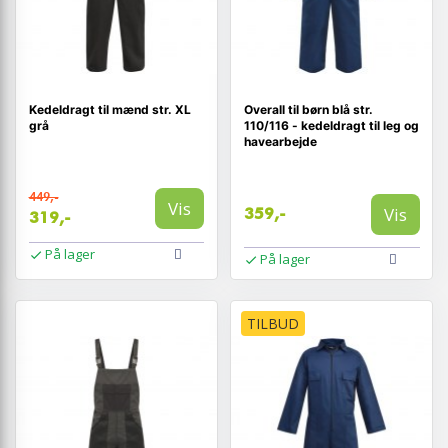
Kedeldragt til mænd str. XL
Overall til børn blå str.
grå
110/116 - kedeldragt til leg og
havearbejde
449,-
Vis
Vis
359,-
319,-
På lager
På lager
TILBUD