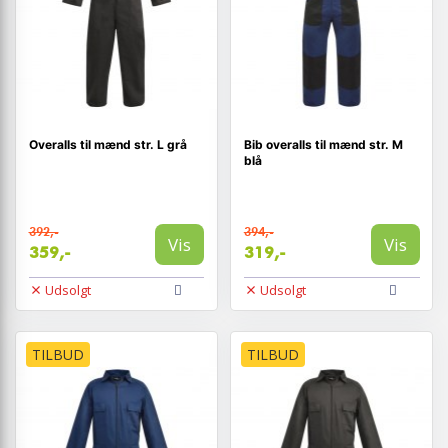
Overalls til mænd str. L grå
Bib overalls til mænd str. M
blå
392,-
394,-
Vis
Vis
359,-
319,-
Udsolgt
Udsolgt
TILBUD
TILBUD