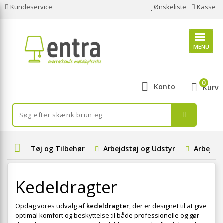
Kundeservice
Ønskeliste
Kasse
MENU
0
Konto
Kurv
Tøj og Tilbehør
Arbejdstøj og Udstyr
Arbejdst
Kedeldragter
Opdag vores udvalg af
kedeldragter
, der er designet til at give
optimal komfort og beskyttelse til både professionelle og gør-