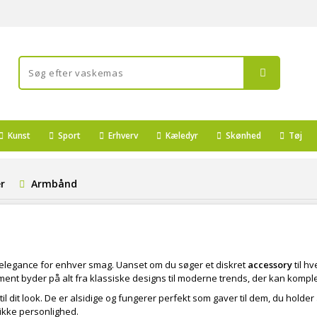
Kunst
Sport
Erhverv
Kæledyr
Skønhed
Tøj
r
Armbånd
g elegance for enhver smag. Uanset om du søger et diskret
accessory
til hv
iment byder på alt fra klassiske designs til moderne trends, der kan komple
til dit look. De er alsidige og fungerer perfekt som gaver til dem, du holder 
nikke personlighed.