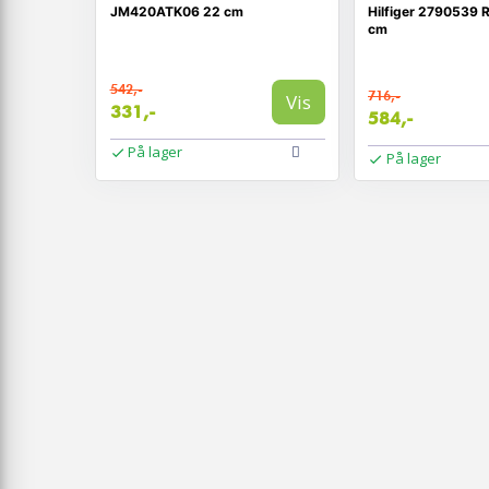
JM420ATK06 22 cm
Hilfiger 2790539 Ru
cm
542,-
716,-
Vis
331,-
584,-
På lager
På lager