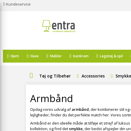
Kundeservice
Hjem
Have
Møbler
Isenkram
Legetøj & spil
Tøj og Tilbehør
Accessories
Smykke
Armbånd
Opdag vores udvalg af
armbånd
, der kombinerer stil o
lejligheder, finder du det perfekte match her. Vores sort
Armbånd er den ideelle måde at tilføje et strejf af luksus 
kollektion, og find det
smykke
, der bedst afspejler din u