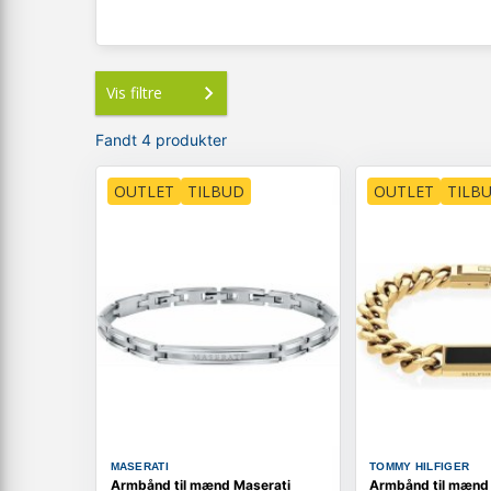
Vis filtre
Fandt 4 produkter
OUTLET
TILBUD
OUTLET
TILB
MASERATI
TOMMY HILFIGER
Armbånd til mænd Maserati
Armbånd til mæn