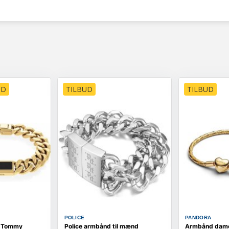
UD
TILBUD
TILBUD
POLICE
PANDORA
d Tommy
Police armbånd til mænd
Armbånd dame