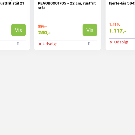
stfrit stål 21
PEAGB0001705 - 22 cm, rustfrit
hjerte-lås 56
stål
1.519,-
339,-
Vis
Vis
1.117,-
250,-
Udsolgt
Udsolgt