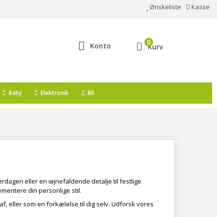
Ønskeliste
Kasse
0
Konto
Kurv
Baby
Elektronik
Bil
erdagen eller en iøjnefaldende detalje til festlige
mentere din personlige stil.
af, eller som en forkælelse til dig selv. Udforsk vores