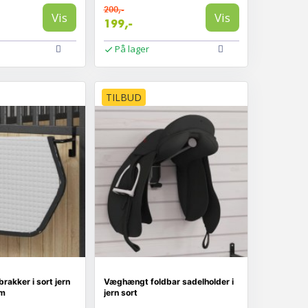
200,-
Vis
Vis
199,-
På lager
TILBUD
brakker i sort jern
Væghængt foldbar sadelholder i
cm
jern sort