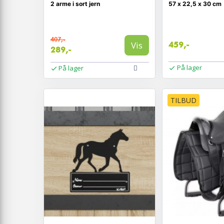
2 arme i sort jern
57 x 22,5 x 30 cm
407,-
Vis
459,-
289,-
På lager
På lager
TILBUD