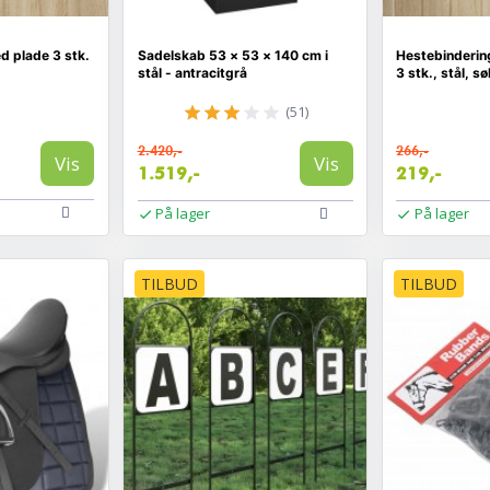
d plade 3 stk.
Sadelskab 53 × 53 × 140 cm i
Hestebinderin
stål - antracitgrå
3 stk., stål, s
(51)
2.420,-
266,-
Vis
Vis
1.519,-
219,-
På lager
På lager
TILBUD
TILBUD