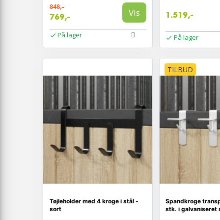
848,-
Vis
1.519,-
769,-
På lager
På lager
TILBUD
Tøjleholder med 4 kroge i stål -
Spandkroge transp
sort
stk. i galvaniseret 