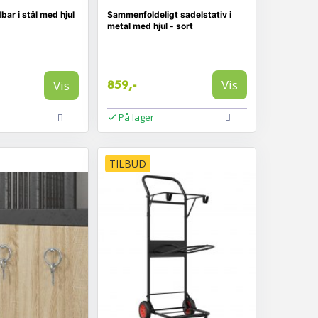
bar i stål med hjul
Sammenfoldeligt sadelstativ i
metal med hjul - sort
Vis
Vis
859,-
På lager
TILBUD