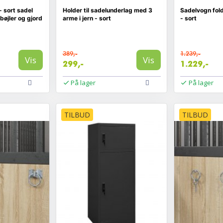
 sort sadel
Holder til sadelunderlag med 3
Sadelvogn fold
bøjler og gjord
arme i jern - sort
- sort
389,-
1.239,-
Vis
Vis
299,-
1.229,-
På lager
På lager
TILBUD
TILBUD