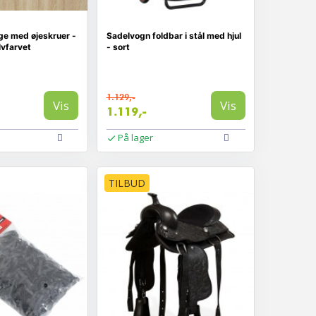
ge med øjeskruer -
Sadelvogn foldbar i stål med hjul
ølvfarvet
- sort
1.129,-
Vis
Vis
1.119,-
På lager
TILBUD