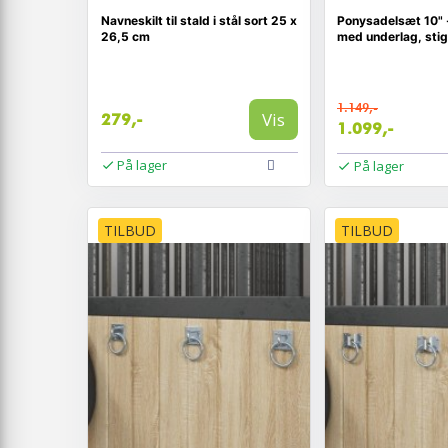
Navneskilt til stald i stål sort 25 x
Ponysadelsæt 10" -
26,5 cm
med underlag, stig
1.149,-
Vis
279,-
1.099,-
På lager
På lager
TILBUD
TILBUD