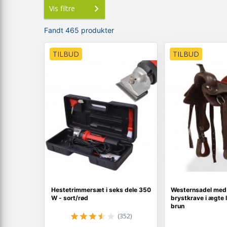
Vis filtre
Fandt 465 produkter
TILBUD
TILBUD
Hestetrimmersæt i seks dele 350
Westernsadel med 
W - sort/rød
brystkrave i ægte 
brun
(352)