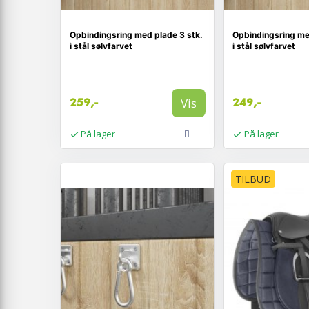
Opbindingsring med plade 3 stk.
Opbindingsring me
i stål sølvfarvet
i stål sølvfarvet
Vis
259,-
249,-
På lager
På lager
TILBUD