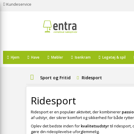
Kundeservice
Hjem
Have
Møbler
Isenkram
Legetøj & spil
Sport og Fritid
Ridesport
Ridesport
Ridesport er en populær aktivitet, der kombinerer
passi
af udstyr, der sikrer komfort og sikkerhed for både rytter
Oplev det bedste inden for
kvalitetsudstyr
til ridesport,
gøre din rideoplevelse uforglemmelig.