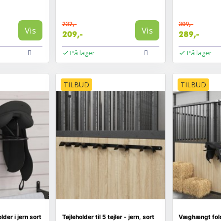
232,-
309,-
Vis
Vis
209,-
289,-
På lager
På lager
TILBUD
TILBUD
er i jern sort
Tøjleholder til 5 tøjler - jern, sort
Væghængt fold