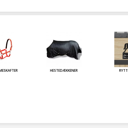
IMESKAFTER
HESTEDÆKKENER
RYTT