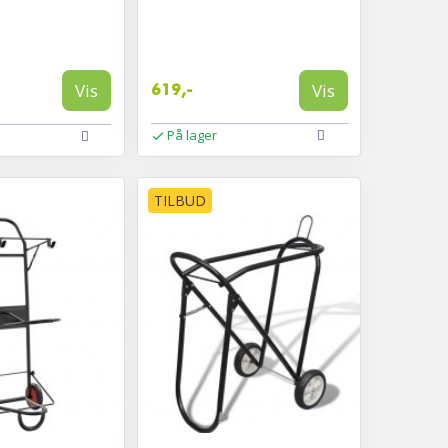
Vis
Vis
619,-
På lager
TILBUD