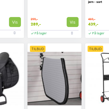
jern - sort
299,-
469,-
Vis
Vis
289,-
439,-
På lager
På lager
TILBUD
TILBUD