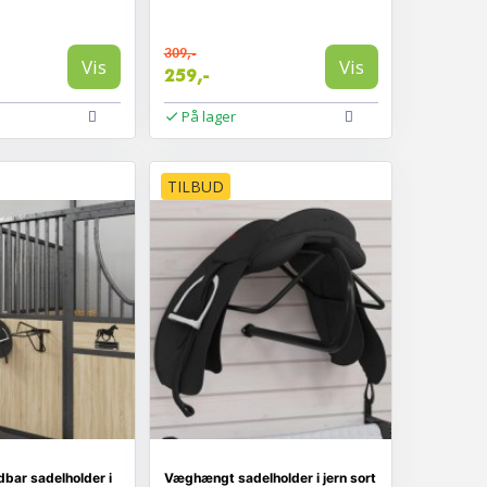
309,-
Vis
Vis
259,-
På lager
TILBUD
bar sadelholder i
Væghængt sadelholder i jern sort