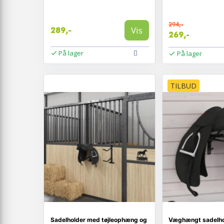
294,-
Vis
289,-
269,-
På lager
På lager
TILBUD
Sadelholder med tøjleophæng og
Væghængt sadelhold