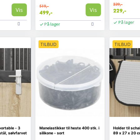
239,-
519,-
Vis
Vis
229,-
499,-
På lager
På lager
TILBUD
TILBUD
ortable - 3
Manelastikker til heste 400 stk. i
Holder til scha
stål, sølvfarvet
silikone - sort
89 x 27 x 20 