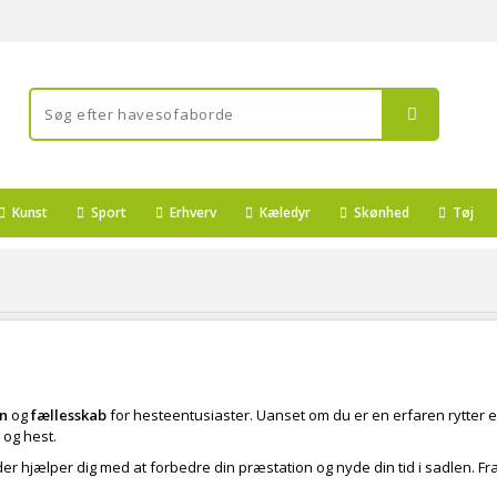
Kunst
Sport
Erhverv
Kæledyr
Skønhed
Tøj
on
og
fællesskab
for hesteentusiaster. Uanset om du er en erfaren rytter e
 og hest.
 der hjælper dig med at forbedre din præstation og nyde din tid i sadlen. Fra