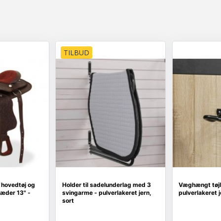
TILBUD
hovedtøj og
Holder til sadelunderlag med 3
Væghængt tøjl
læder 13" -
svingarme - pulverlakeret jern,
pulverlakeret j
sort