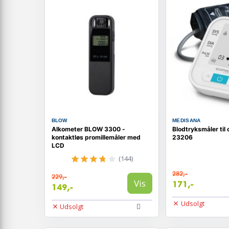
BLOW
MEDISANA
Alkometer BLOW 3300 -
Blodtryksmåler ti
kontaktløs promillemåler med
23206
LCD
(144)
282,-
229,-
Vis
171,-
149,-
Udsolgt
Udsolgt