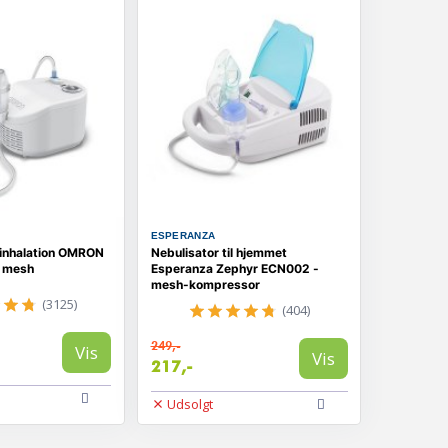
ESPERANZA
l inhalation OMRON
Nebulisator til hjemmet
l mesh
Esperanza Zephyr ECN002 -
mesh-kompressor
(3125)
(404)
249,-
Vis
Vis
217,-
Udsolgt