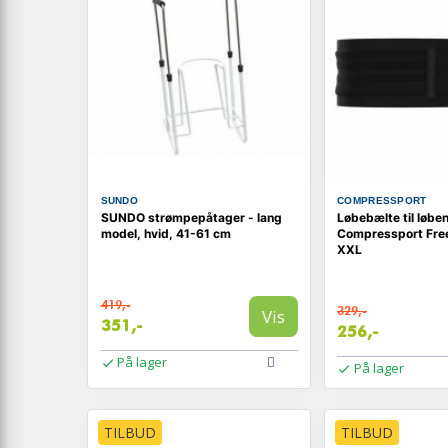
SUNDO
COMPRESSPORT
SUNDO strømpepåtager - lang
Løbebælte til løb
model, hvid, 41-61 cm
Compressport Free
XXL
419,-
329,-
Vis
351,-
256,-
På lager
På lager
TILBUD
TILBUD