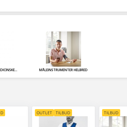
ICINSKE...
MÅLEINSTRUMENTER HELBRED
UD
OUTLET
TILBUD
TILBUD