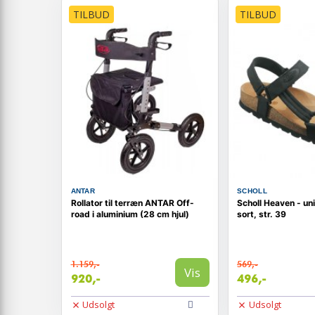
TILBUD
TILBUD
ANTAR
SCHOLL
Rollator til terræn ANTAR Off-
Scholl Heaven - un
road i aluminium (28 cm hjul)
sort, str. 39
1.159,-
569,-
Vis
920,-
496,-
Udsolgt
Udsolgt