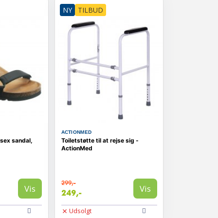
NY
TILBUD
ACTIONMED
isex sandal,
Toiletstøtte til at rejse sig -
ActionMed
299,-
Vis
Vis
249,-
Udsolgt