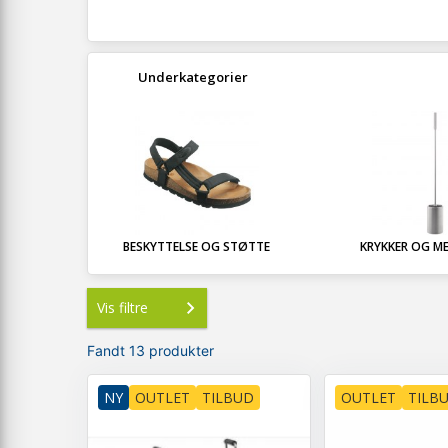
Underkategorier
BESKYTTELSE OG STØTTE
KRYKKER OG MED
Vis filtre
Fandt 13 produkter
NY
OUTLET
TILBUD
OUTLET
TILB