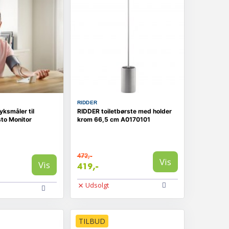
RIDDER
yksmåler til
RIDDER toiletbørste med holder
to Monitor
krom 66,5 cm A0170101
472,-
Vis
Vis
419,-
Udsolgt
TILBUD