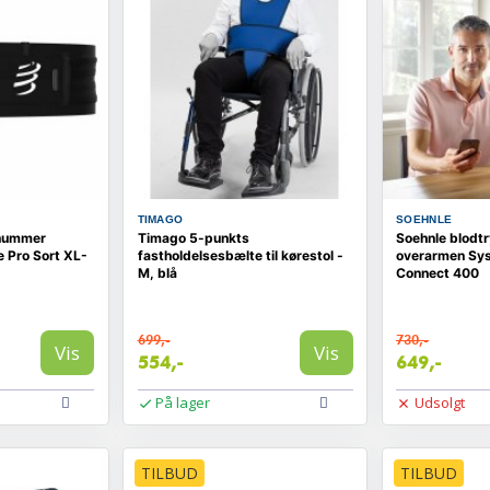
TIMAGO
SOEHNLE
enummer
Timago 5-punkts
Soehnle blodtr
 Pro Sort XL-
fastholdelsesbælte til kørestol -
overarmen Sys
M, blå
Connect 400
699,-
730,-
Vis
Vis
554,-
649,-
På lager
Udsolgt
TILBUD
TILBUD