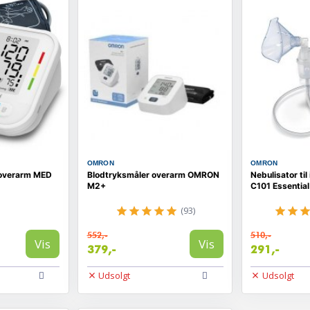
OMRON
OMRON
l overarm MED
Blodtryksmåler overarm OMRON
Nebulisator ti
M2+
C101 Essentia
(93)
552,-
510,-
Vis
Vis
379,-
291,-
Udsolgt
Udsolgt