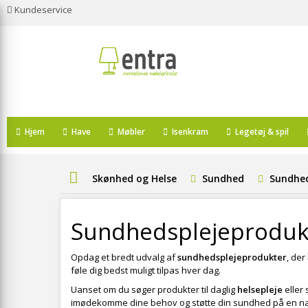
Kundeservice
Hjem
Have
Møbler
Isenkram
Legetøj & spil
Skønhed og Helse
Sundhed
Sundhed
Sundhedsplejeproduk
Opdag et bredt udvalg af
sundhedsplejeprodukter
, der
føle dig bedst muligt tilpas hver dag.
Uanset om du søger produkter til daglig
helsepleje
eller 
imødekomme dine behov og støtte din sundhed på en na