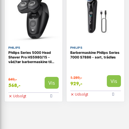
PHILIPS
PHILIPS
Philips Series 5000 Head
Barbermaskine Philips Series
Shaver Pro HS5980/15 -
7000 S7886 - sort, trådløs
våd/tør barbermaskine til
hovedet med ComfortCut-
skær, sort
1.289,-
849,-
Vis
Vis
929,-
568,-
Udsolgt
Udsolgt