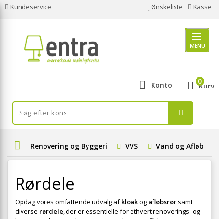
Kundeservice
Ønskeliste
Kasse
MENU
0
Konto
Kurv
Renovering og Byggeri
VVS
Vand og Afløb
Rørdele
Opdag vores omfattende udvalg af
kloak
og
afløbsrør
samt
diverse
rørdele
, der er essentielle for ethvert renoverings- og