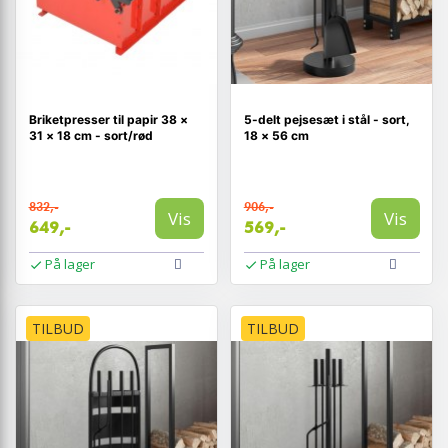
Briketpresser til papir 38 ×
5-delt pejsesæt i stål - sort,
31 × 18 cm - sort/rød
18 × 56 cm
832,-
906,-
Vis
Vis
649,-
569,-
På lager
På lager
TILBUD
TILBUD