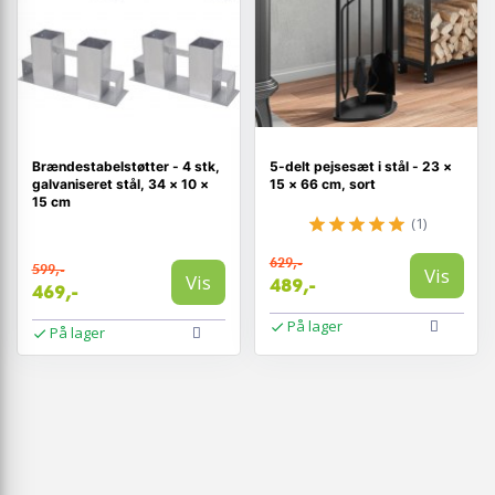
Brændestabelstøtter - 4 stk,
5-delt pejsesæt i stål - 23 ×
galvaniseret stål, 34 × 10 ×
15 × 66 cm, sort
15 cm
(1)
629,-
599,-
Vis
Vis
489,-
469,-
På lager
På lager