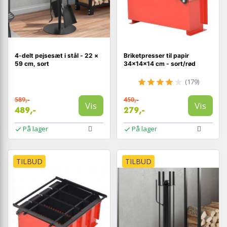
4-delt pejsesæt i stål - 22 ×
Briketpresser til papir
59 cm, sort
34×14×14 cm - sort/rød
(179)
589,-
450,-
Vis
Vis
489,-
279,-
På lager
På lager
TILBUD
TILBUD