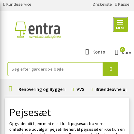
Kundeservice
Ønskeliste
Kasse
MENU
0
Konto
Kurv
Renovering og Byggeri
VVS
Brændeovne og Pe
Pejsesæt
Opgrader dit hjem med et stilfuldt
pejsesæt
fra vores
omfattende udvalg af
pejsetilbehør
. Et pejsesæt er ikke kun en