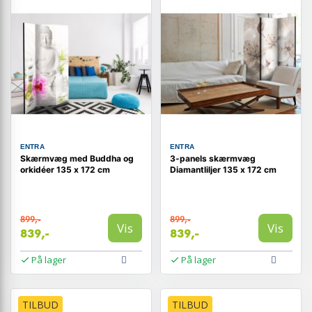
ENTRA
ENTRA
Skærmvæg med Buddha og
3-panels skærmvæg
orkidéer 135 x 172 cm
Diamantliljer 135 x 172 cm
899,-
899,-
Vis
Vis
839,-
839,-
På lager
På lager
TILBUD
TILBUD