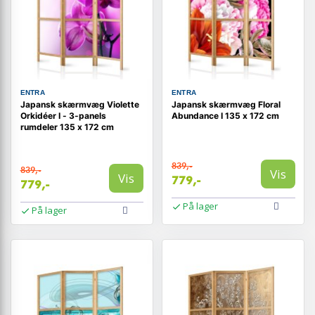
ENTRA
ENTRA
Japansk skærmvæg Violette
Japansk skærmvæg Floral
Orkidéer I - 3-panels
Abundance I 135 x 172 cm
rumdeler 135 x 172 cm
839,-
839,-
Vis
Vis
779,-
779,-
På lager
På lager