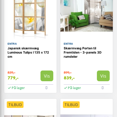
ENTRA
ENTRA
Japansk skærmvæg
Skærmvæg Porten til
Luminous Tulips I 135 x 172
Fremtiden - 3-panels 3D
cm
rumdeler
839,-
899,-
Vis
Vis
779,-
839,-
På lager
På lager
TILBUD
TILBUD