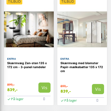
TILBUD
TILBUD
ENTRA
ENTRA
Skærmvæg Zen-sten 135 x
Skærmvæg med blomster
172 cm - 3-panel rumdeler
Papir-mælkebøtter 135 x 172
cm
899,-
899,-
Vis
Vis
839,-
839,-
På lager
På lager