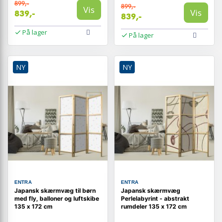
899,-
899,-
Vis
Vis
839,-
839,-
På lager
På lager
NY
NY
ENTRA
ENTRA
Japansk skærmvæg til børn
Japansk skærmvæg
med fly, balloner og luftskibe
Perlelabyrint - abstrakt
135 x 172 cm
rumdeler 135 x 172 cm