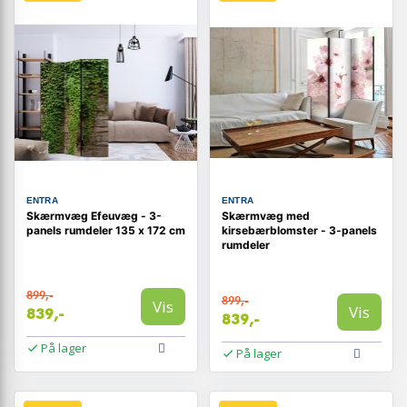
ENTRA
ENTRA
Skærmvæg Efeuvæg - 3-
Skærmvæg med
panels rumdeler 135 x 172 cm
kirsebærblomster - 3-panels
rumdeler
899,-
899,-
Vis
Vis
839,-
839,-
På lager
På lager