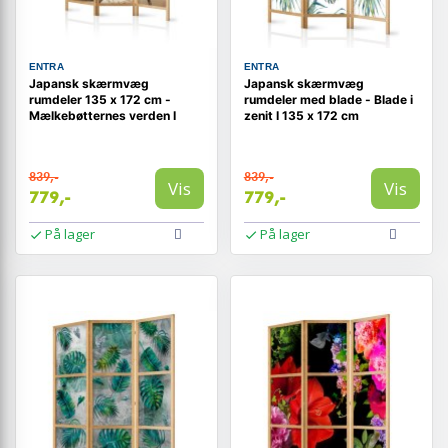
ENTRA
ENTRA
Japansk skærmvæg
Japansk skærmvæg
rumdeler 135 x 172 cm -
rumdeler med blade - Blade i
Mælkebøtternes verden I
zenit I 135 x 172 cm
839,-
839,-
Vis
Vis
779,-
779,-
På lager
På lager