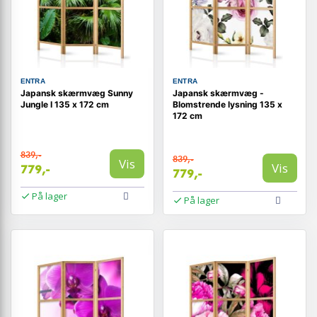
ENTRA
ENTRA
Japansk skærmvæg Sunny
Japansk skærmvæg -
Jungle I 135 x 172 cm
Blomstrende lysning 135 x
172 cm
839,-
839,-
Vis
Vis
779,-
779,-
På lager
På lager