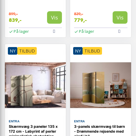
135 x 172 cm
899,-
839,-
Vis
Vis
839,-
779,-
På lager
På lager
NY
TILBUD
NY
TILBUD
ENTRA
ENTRA
Skærmvæg 3 paneler 135 x
3-panels skærmvæg til børn
172 cm - Labyrint af perler
- Drømmende rejsende med