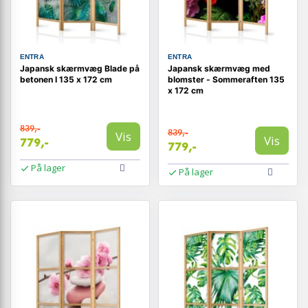
ENTRA
ENTRA
Japansk skærmvæg Blade på
Japansk skærmvæg med
betonen I 135 x 172 cm
blomster - Sommeraften 135
x 172 cm
839,-
839,-
Vis
Vis
779,-
779,-
På lager
På lager