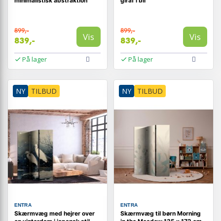
minimalistisk abstraktion
giraf i bil
899,-
899,-
Vis
Vis
839,-
839,-
På lager
På lager
NY
TILBUD
NY
TILBUD
ENTRA
ENTRA
Skærmvæg med hejrer over
Skærmvæg til børn Morning