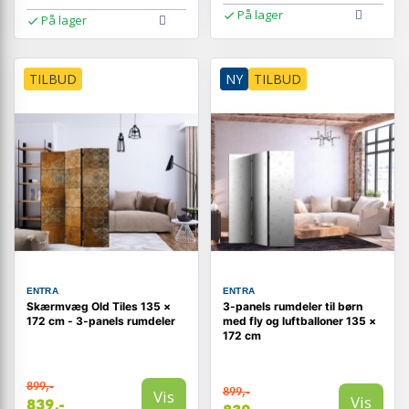
På lager
På lager
TILBUD
NY
TILBUD
ENTRA
ENTRA
Skærmvæg Old Tiles 135 ×
3-panels rumdeler til børn
172 cm - 3-panels rumdeler
med fly og luftballoner 135 ×
172 cm
899,-
899,-
Vis
Vis
839,-