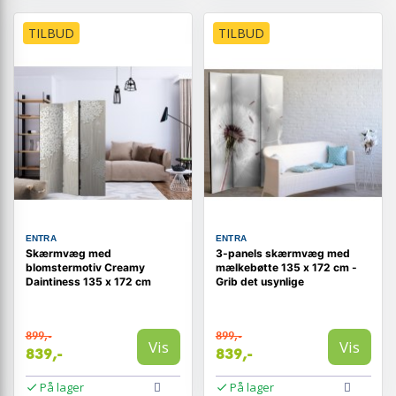
TILBUD
TILBUD
ENTRA
ENTRA
Skærmvæg med
3-panels skærmvæg med
blomstermotiv Creamy
mælkebøtte 135 x 172 cm -
Daintiness 135 x 172 cm
Grib det usynlige
899,-
899,-
Vis
Vis
839,-
839,-
På lager
På lager