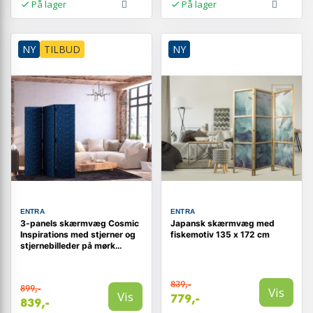
På lager
På lager
NY
TILBUD
NY
ENTRA
ENTRA
3-panels skærmvæg Cosmic
Japansk skærmvæg med
Inspirations med stjerner og
fiskemotiv 135 x 172 cm
stjernebilleder på mørk
baggrund 135 x 172 cm
839,-
899,-
Vis
Vis
779,-
839,-