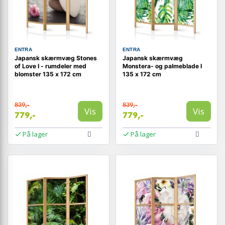
ENTRA
ENTRA
Japansk skærmvæg Stones
Japansk skærmvæg
of Love I - rumdeler med
Monstera- og palmeblade I
blomster 135 x 172 cm
135 x 172 cm
839,-
839,-
Vis
Vis
779,-
779,-
På lager
På lager