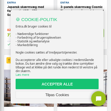
ENTRA
ENTRA
Japansk skærmvæg med
3-panels skærmvæg Cosmic
fiskemotiv 135 x 172 cm -
Fireworks - grå rumdeler med
School of Small Fish
måner og stjerner, 135 × 172
cm
🍪 COOKIE-POLITIK
Entra.dk bruger cookies til
839,-
899,-
Vis
Vis
- Nødvendige funktioner
779,-
839,-
- Forbedring af brugeroplevelsen
- Statistik og webanalyse
På lager
På lager
- Markedsføring
Nogle cookies sættes af tredjepartstjenester.
Du accepterer alle eller udvalgte cookies i nedenstående
TILBUD
NY
TILBUD
bokse. Du kan ændre dine valg og trække dine samtykker
tilbage ved at klikke på det runde ikon nederst til venstre på
din skærm.
Læs mere
ACCEPTER ALLE
Tilpas Cookies