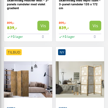
Skærmvæg Heather Mist - 3-
Skærmvæg med hejre i dam -
panels rumdeler med violet
3-panel rumdeler 135 x 172
gradient
cm
899,-
899,-
Vis
Vis
839,-
839,-
På lager
På lager
TILBUD
NY