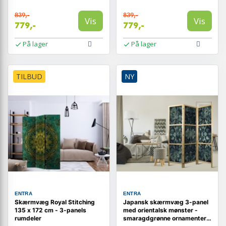
839,-
839,-
Vis
Vis
779,-
779,-
På lager
På lager
TILBUD
NY
ENTRA
ENTRA
Skærmvæg Royal Stitching
Japansk skærmvæg 3-panel
135 x 172 cm - 3-panels
med orientalsk mønster -
rumdeler
smaragdgrønne ornamenter