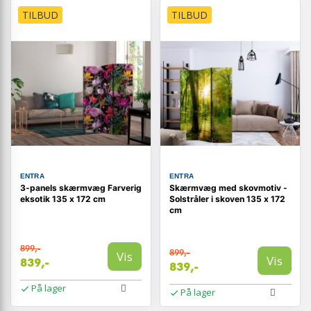
TILBUD
TILBUD
ENTRA
ENTRA
3-panels skærmvæg Farverig
Skærmvæg med skovmotiv -
eksotik 135 x 172 cm
Solstråler i skoven 135 x 172
cm
899,-
899,-
Vis
Vis
839,-
839,-
På lager
På lager