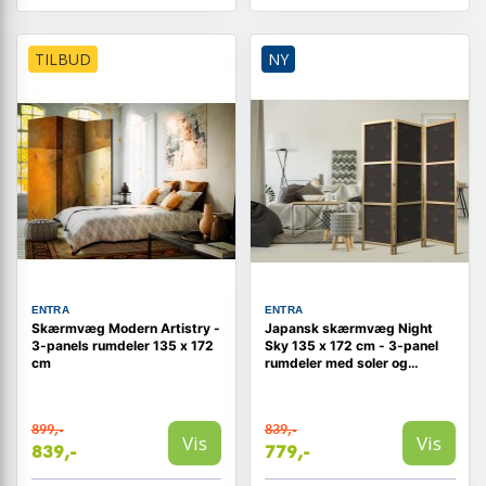
TILBUD
NY
ENTRA
ENTRA
Skærmvæg Modern Artistry -
Japansk skærmvæg Night
3-panels rumdeler 135 x 172
Sky 135 x 172 cm - 3-panel
cm
rumdeler med soler og
planeter
899,-
839,-
Vis
Vis
839,-
779,-