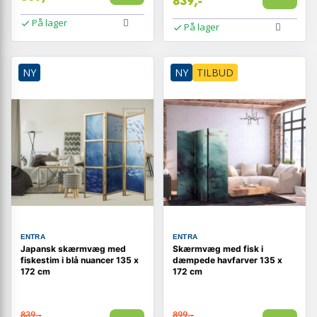
839,-
På lager
På lager
NY
NY
TILBUD
ENTRA
ENTRA
Japansk skærmvæg med
Skærmvæg med fisk i
fiskestim i blå nuancer 135 x
dæmpede havfarver 135 x
172 cm
172 cm
839,-
899,-