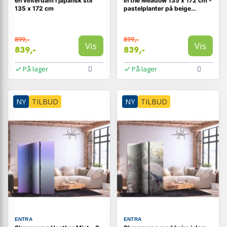
en vinterdam i japansk stil
in the Meadow 135 x 172 cm -
135 x 172 cm
pastelplanter på beige
baggrund
899,-
899,-
Vis
Vis
839,-
839,-
På lager
På lager
NY
TILBUD
NY
TILBUD
ENTRA
ENTRA