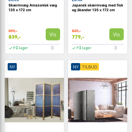
ENTRA
ENTRA
Skærmvæg Amazonisk væg
Japansk skærmvæg med fisk
135 x 172 cm
og åkander 135 x 172 cm
899,-
839,-
Vis
Vis
839,-
779,-
På lager
På lager
NY
NY
TILBUD