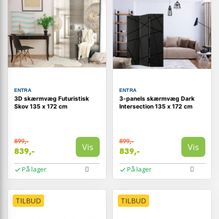
ENTRA
ENTRA
3D skærmvæg Futuristisk
3-panels skærmvæg Dark
Skov 135 x 172 cm
Intersection 135 x 172 cm
899,-
899,-
Vis
Vis
839,-
839,-
På lager
På lager
TILBUD
TILBUD