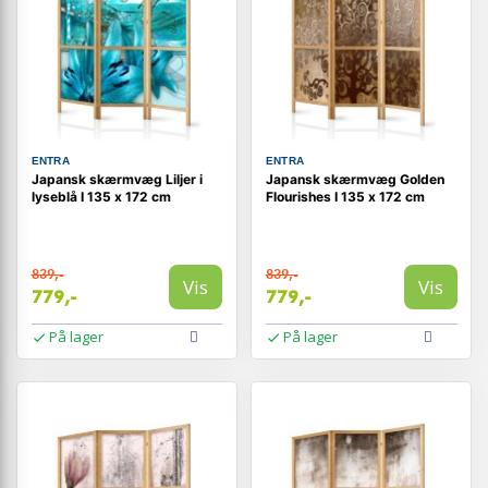
ENTRA
ENTRA
Japansk skærmvæg Liljer i
Japansk skærmvæg Golden
lyseblå I 135 x 172 cm
Flourishes I 135 x 172 cm
839,-
839,-
Vis
Vis
779,-
779,-
På lager
På lager