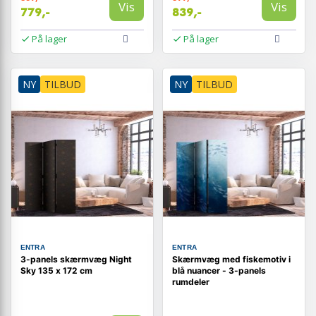
Vis
Vis
779,-
839,-
På lager
På lager
NY
TILBUD
NY
TILBUD
ENTRA
ENTRA
3-panels skærmvæg Night
Skærmvæg med fiskemotiv i
Sky 135 x 172 cm
blå nuancer - 3-panels
rumdeler