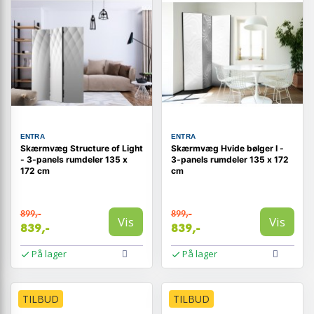
ENTRA
ENTRA
Skærmvæg Structure of Light
Skærmvæg Hvide bølger I -
- 3-panels rumdeler 135 x
3-panels rumdeler 135 x 172
172 cm
cm
899,-
899,-
Vis
Vis
839,-
839,-
På lager
På lager
TILBUD
TILBUD