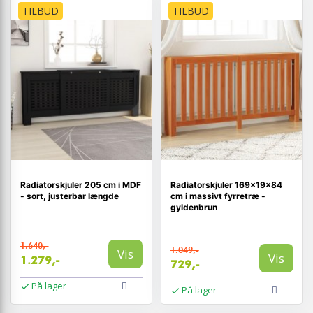
TILBUD
TILBUD
Radiatorskjuler 205 cm i MDF
Radiatorskjuler 169×19×84
- sort, justerbar længde
cm i massivt fyrretræ -
gyldenbrun
1.640,-
1.049,-
Vis
Vis
1.279,-
729,-
På lager
På lager