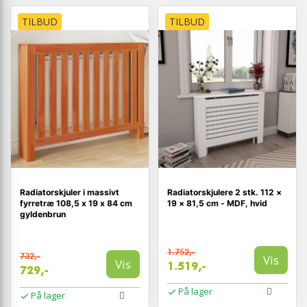
TILBUD
TILBUD
Radiatorskjuler i massivt
Radiatorskjulere 2 stk. 112 ×
fyrretræ 108,5 x 19 x 84 cm
19 × 81,5 cm - MDF, hvid
gyldenbrun
1.752,-
732,-
Vis
Vis
1.519,-
729,-
På lager
På lager