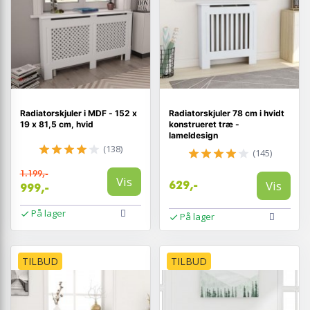
Radiatorskjuler i MDF - 152 x
Radiatorskjuler 78 cm i hvidt
19 x 81,5 cm, hvid
konstrueret træ -
lameldesign
(138)
(145)
1.199,-
Vis
Vis
629,-
999,-
På lager
På lager
TILBUD
TILBUD