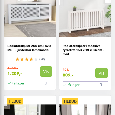
Radiatorskjuler 205 cm i hvid
Radiatorskjuler i massivt
MDF - justerbar lamelmodel
fyrretræ 153 × 19 × 84 cm -
hvid
(70)
1.650,-
894,-
Vis
Vis
1.209,-
809,-
På lager
På lager
TILBUD
TILBUD