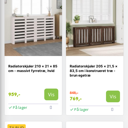
Radiatorskjuler 210 × 21 × 85
Radiatorskjuler 205 × 21,5 ×
cm - massivt fyrretræ, hvid
83,5 cm i konstrueret træ -
brun egetræ
848,-
Vis
959,-
Vis
769,-
På lager
På lager
TILBUD