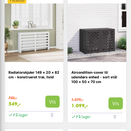
Radiatorskjuler 149 × 20 × 82
Aircondition-cover til
cm - konstrueret træ, hvid
udendørs enhed - sort stål
100 × 50 × 70 cm
742,-
1.279,-
Vis
Vis
549,-
1.099,-
På lager
På lager