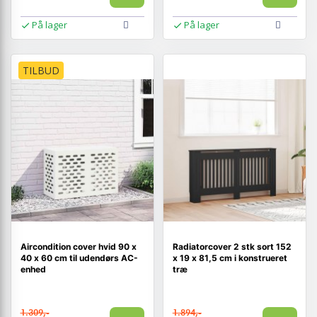
På lager
På lager
TILBUD
Aircondition cover hvid 90 x
Radiatorcover 2 stk sort 152
40 x 60 cm til udendørs AC-
x 19 x 81,5 cm i konstrueret
enhed
træ
1.309,-
1.894,-