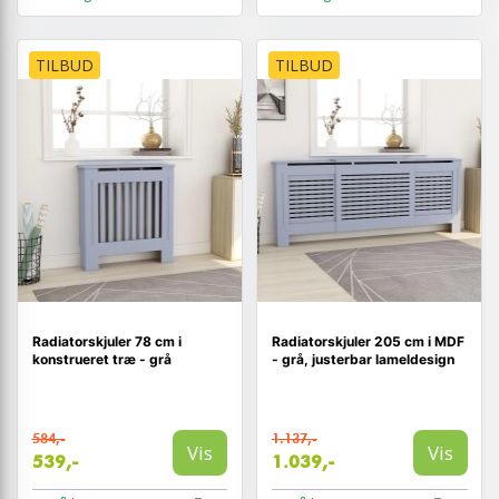
TILBUD
TILBUD
Radiatorskjuler 78 cm i
Radiatorskjuler 205 cm i MDF
konstrueret træ - grå
- grå, justerbar lameldesign
584,-
1.137,-
Vis
Vis
539,-
1.039,-