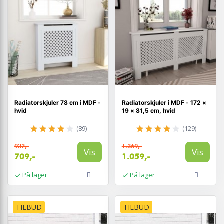
Radiatorskjuler 78 cm i MDF -
Radiatorskjuler i MDF - 172 ×
hvid
19 × 81,5 cm, hvid
(89)
(129)
932,-
1.369,-
Vis
Vis
709,-
1.059,-
På lager
På lager
TILBUD
TILBUD