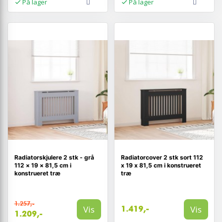
På lager
På lager
Radiatorskjulere 2 stk - grå
Radiatorcover 2 stk sort 112
112 × 19 × 81,5 cm i
x 19 x 81,5 cm i konstrueret
konstrueret træ
træ
1.257,-
Vis
Vis
1.419,-
1.209,-