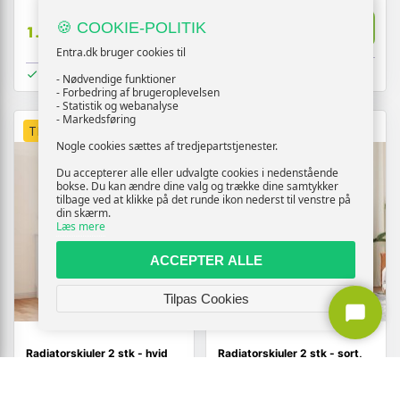
Vis
🍪 COOKIE-POLITIK
1.409,-
Vis
1.919,-
Entra.dk bruger cookies til
På lager
På lager
- Nødvendige funktioner
- Forbedring af brugeroplevelsen
- Statistik og webanalyse
- Markedsføring
TILBUD
TILBUD
Nogle cookies sættes af tredjepartstjenester.
Du accepterer alle eller udvalgte cookies i nedenstående
bokse. Du kan ændre dine valg og trække dine samtykker
tilbage ved at klikke på det runde ikon nederst til venstre på
din skærm.
Læs mere
ACCEPTER ALLE
Tilpas Cookies
Radiatorskjuler 2 stk - hvid
Radiatorskjuler 2 stk - sort,
205 × 20,5 × 81,5 cm i
205 × 20,5 × 81,5 cm,
konstrueret træ
konstrueret træ