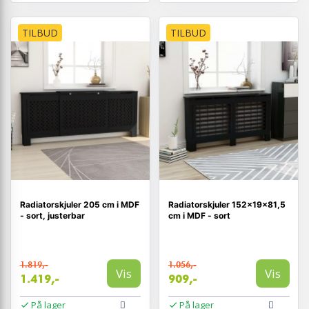
TILBUD
TILBUD
Radiatorskjuler 205 cm i MDF
Radiatorskjuler 152×19×81,5
- sort, justerbar
cm i MDF - sort
1.819,-
1.056,-
Vis
Vis
1.419,-
909,-
På lager
På lager