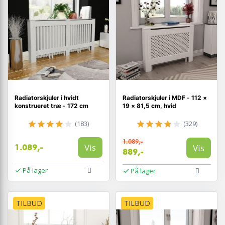
Radiatorskjuler i hvidt
Radiatorskjuler i MDF - 112 ×
konstrueret træ - 172 cm
19 × 81,5 cm, hvid
(183)
(329)
1.089,-
Vis
Vis
1.089,-
889,-
På lager
På lager
TILBUD
TILBUD