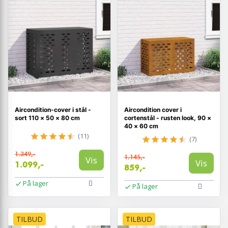
Aircondition-cover i stål -
Aircondition cover i
sort 110 × 50 × 80 cm
cortenstål - rusten look, 90 ×
40 × 60 cm
(11)
(7)
1.349,-
1.145,-
Vis
Vis
1.099,-
859,-
På lager
På lager
TILBUD
TILBUD