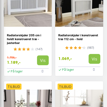
Radiatorskjuler 205 cm i
Radiatorskjuler i konstrueret
hvidt konstrueret træ -
træ 112 cm - hvid
justerbar
(987)
(147)
1.706,-
Vis
1.069,-
Vis
1.189,-
På lager
På lager
TILBUD
TILBUD