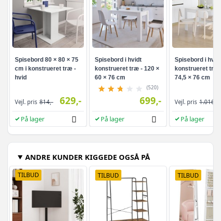
Spisebord 80 × 80 × 75
Spisebord i hvidt
Spisebord i hvid
cm i konstrueret træ -
konstrueret træ - 120 ×
konstrueret træ 
hvid
60 × 76 cm
74,5 × 76 cm
(520)
629,-
699,-
Vejl. pris
814,-
Vejl. pris
1.016,-
På lager
På lager
På lager
ANDRE KUNDER KIGGEDE OGSÅ PÅ
TILBUD
TILBUD
TILBUD