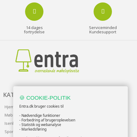
14 dages
Serviceminded
fortrydelse
Kundesupport
KATALOG
🍪 COOKIE-POLITIK
Entra.dk bruger cookies til
Hjem & Have
Møbler
- Nødvendige funktioner
- Forbedring af brugeroplevelsen
Isenkram
- Statistik og webanalyse
- Markedsføring
Sport