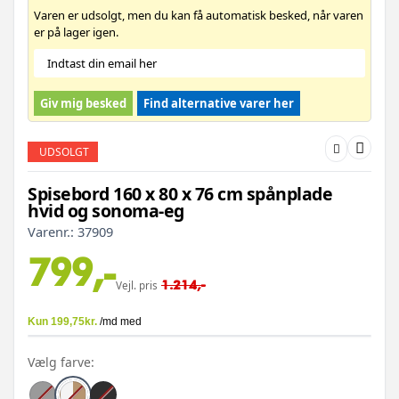
Varen er udsolgt, men du kan få automatisk besked, når varen
er på lager igen.
Giv mig besked
Find alternative varer her
UDSOLGT
Spisebord 160 x 80 x 76 cm spånplade
hvid og sonoma-eg
Varenr.:
37909
799,-
1.214,-
Vejl. pris
Vælg farve: