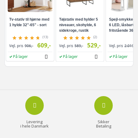
Tv-stativ til hjørne med
Tøjstativ med hylder 5
Spejl-smykkesk
1 hylde 32"-65" - sort
niveauer, skohylde, 6
6 LED, låsbart -
sidekroge, rustik
fritstående 360°
brun/sort
drejefunktion,
(13)
(2)
rammeløst
609,-
529,-
Vejl. pris
906,-
Vejl. pris
589,-
Vejl. pris
2.019,-
helkropsspejl, 3
opbevaringshyld
På lager
På lager
På lager
hvid/greige
Levering
Sikker
i hele Danmark
Betaling