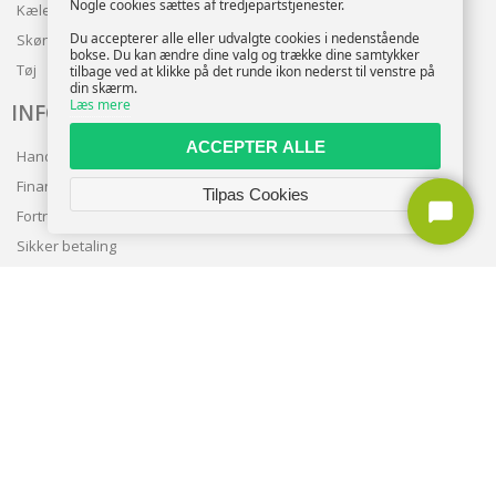
Nogle cookies sættes af tredjepartstjenester.
Kæledyr
Du accepterer alle eller udvalgte cookies i nedenstående
Skønhed
bokse. Du kan ændre dine valg og trække dine samtykker
Tøj
tilbage ved at klikke på det runde ikon nederst til venstre på
din skærm.
Læs mere
INFO
ACCEPTER ALLE
Handelsbetingelser
Finansering
Tilpas Cookies
Fortrolighedspolitik
Sikker betaling
Levering
Nyhedsbrev
Kundeservice
TILMELD NYHEDSBREV
TILMELD