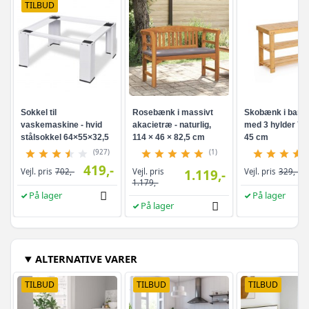
TILBUD
Sokkel til
Rosebænk i massivt
Skobænk i bam
vaskemaskine - hvid
akacietræ - naturlig,
med 3 hylder 70 
stålsokkel 64×55×32,5
114 × 46 × 82,5 cm
45 cm
cm
(927)
(1)
419,-
Vejl. pris
Vejl. pris
702,-
1.119,-
Vejl. pris
329,-
1.179,-
På lager
På lager
På lager
ALTERNATIVE VARER
TILBUD
TILBUD
TILBUD