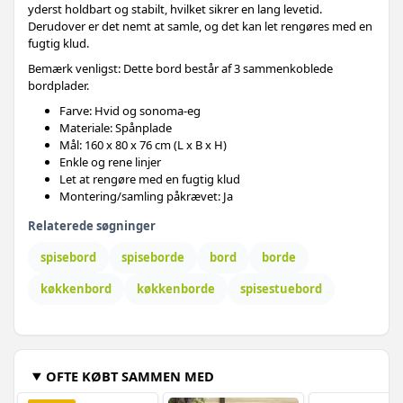
yderst holdbart og stabilt, hvilket sikrer en lang levetid.
Derudover er det nemt at samle, og det kan let rengøres med en
fugtig klud.
Bemærk venligst: Dette bord består af 3 sammenkoblede
bordplader.
Farve: Hvid og sonoma-eg
Materiale: Spånplade
Mål: 160 x 80 x 76 cm (L x B x H)
Enkle og rene linjer
Let at rengøre med en fugtig klud
Montering/samling påkrævet: Ja
Relaterede søgninger
spisebord
spiseborde
bord
borde
køkkenbord
køkkenborde
spisestuebord
OFTE KØBT SAMMEN MED