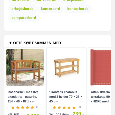
arbejdsborde
kontorbord
kontorborde
computerbord
OFTE KØBT SAMMEN MED
Rosebænk i massivt
Skobænk i bambus
Altan skærm i
akacietræ - naturlig,
med 3 hylder 70 × 28 ×
terrakotta 90 × 
114 × 46 × 82,5 cm
45 cm
- HDPE med
aluminiumsøjer
(1)
(1)
239,-
Vejl. pris
Vejl. pris
329,-