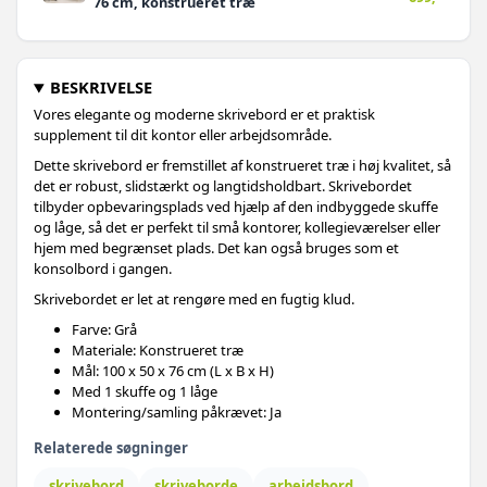
76 cm, konstrueret træ
BESKRIVELSE
Vores elegante og moderne skrivebord er et praktisk
supplement til dit kontor eller arbejdsområde.
Dette skrivebord er fremstillet af konstrueret træ i høj kvalitet, så
det er robust, slidstærkt og langtidsholdbart. Skrivebordet
tilbyder opbevaringsplads ved hjælp af den indbyggede skuffe
og låge, så det er perfekt til små kontorer, kollegieværelser eller
hjem med begrænset plads. Det kan også bruges som et
konsolbord i gangen.
Skrivebordet er let at rengøre med en fugtig klud.
Farve: Grå
Materiale: Konstrueret træ
Mål: 100 x 50 x 76 cm (L x B x H)
Med 1 skuffe og 1 låge
Montering/samling påkrævet: Ja
Relaterede søgninger
skrivebord
skriveborde
arbejdsbord