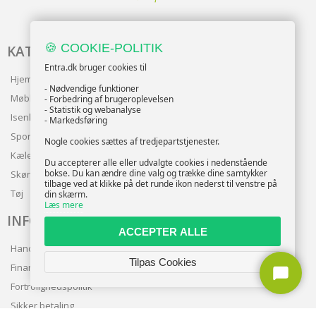
🍪 COOKIE-POLITIK
KATALOG
Entra.dk bruger cookies til
Hjem & Have
- Nødvendige funktioner
Møbler
- Forbedring af brugeroplevelsen
- Statistik og webanalyse
Isenkram
- Markedsføring
Sport
Nogle cookies sættes af tredjepartstjenester.
Kæledyr
Du accepterer alle eller udvalgte cookies i nedenstående
bokse. Du kan ændre dine valg og trække dine samtykker
Skønhed
tilbage ved at klikke på det runde ikon nederst til venstre på
Tøj
din skærm.
Læs mere
INFO
ACCEPTER ALLE
Handelsbetingelser
Tilpas Cookies
Finansering
Fortrolighedspolitik
Sikker betaling