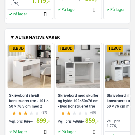
1.119,-
1.179,-
På lager
På lager
På lager
ALTERNATIVE VARER
TILBUD
TILBUD
TILBUD
Skrivebord i hvidt
Skrivebord med skuffer
Skrivebord i hvid
konstrueret træ - 101 ×
og hylde 102×50×76 cm
konstrueret træ 
50 × 76,5 cm med 2
- hvid konstrueret træ
50 × 76 cm med
skuffer
og skuffer
(87)
(60)
899,-
859,-
Vejl. pris
Vejl. pris
938,-
Vejl. pris
1.032,-
1.
1.776,-
På lager
På lager