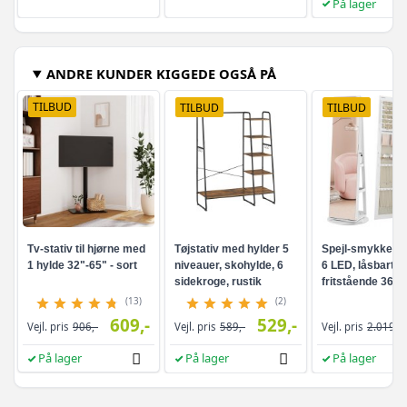
På lager
ANDRE KUNDER KIGGEDE OGSÅ PÅ
TILBUD
TILBUD
TILBUD
Tv-stativ til hjørne med
Tøjstativ med hylder 5
Spejl-smykkesk
1 hylde 32"-65" - sort
niveauer, skohylde, 6
6 LED, låsbart -
sidekroge, rustik
fritstående 360°
brun/sort
drejefunktion,
(13)
(2)
rammeløst
609,-
529,-
Vejl. pris
906,-
Vejl. pris
589,-
Vejl. pris
2.019,-
helkropsspejl, 3
opbevaringshyld
På lager
På lager
På lager
hvid/greige