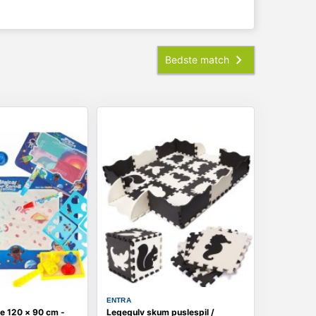
ENTRA
 120 × 90 cm -
Legegulv skum puslespil /