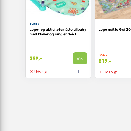
ENTRA
Lege- og aktivitetsmåtte til baby
Lege måtte Grå 20
med klaver og rangler 3-i-1
364,-
Vis
299,-
219,-
Udsolgt
Udsolgt