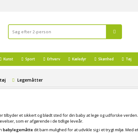
Kunst
Sport
Erhverv
Kæledyr
Skønhed
Tøj
tøj
Legemåtter
er tilbyder et sikkert og blødt sted for din baby at lege og udforske verde
elser, som er afgørende i de tidlige leveår.
en
babylegemåtte
dit barn mulighed for at udvikle sig i et trygt miljø. Med