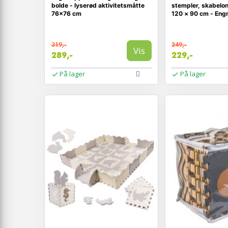
bolde - lyserød aktivitetsmåtte
stempler, skabelone
76×76 cm
120 × 90 cm - Eng
319,-
249,-
Vis
289,-
229,-
På lager
På lager