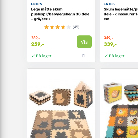
ENTRA
ENTRA
Lege måtte skum
Skum legemåtte/pu
puslespil/babylegehegn 36 dele
dele - dinosaurer 1
- grå/ecru
cm
(45)
289,-
349,-
Vis
259,-
339,-
På lager
På lager