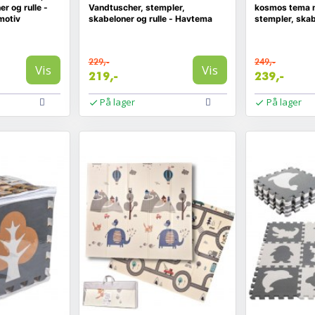
r og rulle -
Vandtuscher, stempler,
kosmos tema 
motiv
skabeloner og rulle - Havtema
stempler, skab
229,-
249,-
Vis
Vis
219,-
239,-
På lager
På lager