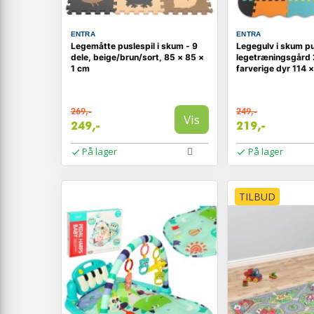
ENTRA
ENTRA
Legemåtte puslespil i skum - 9
Legegulv i skum pu
dele, beige/brun/sort, 85 × 85 ×
legetræningsgård 
1 cm
farverige dyr 114 ×
269,-
249,-
Vis
249,-
219,-
På lager
På lager
TILBUD