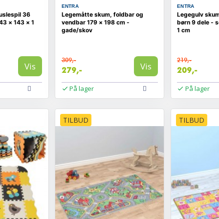
ENTRA
ENTRA
slespil 36
Legemåtte skum, foldbar og
Legegulv skumm
43 × 143 × 1
vendbar 179 × 198 cm -
børn 9 dele - 
gade/skov
1 cm
309,-
219,-
Vis
Vis
279,-
209,-
På lager
På lager
TILBUD
TILBUD