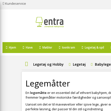
Kundeservice
Hjem
Have
Møbler
Isenkram
Legetøj & spil
Legetøj og Hobby
Legetøj
Babylege
Legemåtter
En
legemåtte
er en essentiel del af ethvert babyhjem, d
fremmer legemåtter motoriske færdigheder og sanseoplev
Uanset om det er til maveøvelser eller sjove lege, giver 
perfekte løsning, der passer til din stil og indretning.