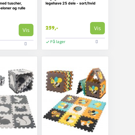
med tuscher,
legehave 25 dele - sort/hvid
eloner og rulle
Vis
259,-
Vis
På lager