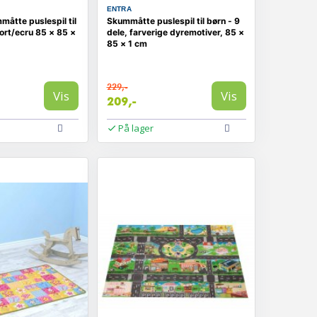
ENTRA
åtte puslespil til
Skummåtte puslespil til børn - 9
sort/ecru 85 × 85 ×
dele, farverige dyremotiver, 85 ×
85 × 1 cm
229,-
Vis
Vis
209,-
På lager