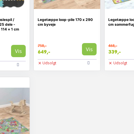
slespil /
Legetæppe loop-pile 170 x 290
Legetæppe loo
25 dele -
cm byveje
cm sommerfug
 114 × 1 cm
758,-
468,-
Vis
Vis
649,-
339,-
Udsolgt
Udsolgt