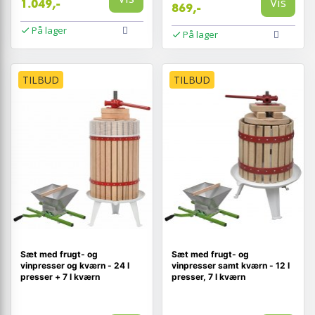
Vis
1.049,-
869,-
På lager
På lager
TILBUD
TILBUD
Sæt med frugt- og
Sæt med frugt- og
vinpresser og kværn - 24 l
vinpresser samt kværn - 12 l
presser + 7 l kværn
presser, 7 l kværn