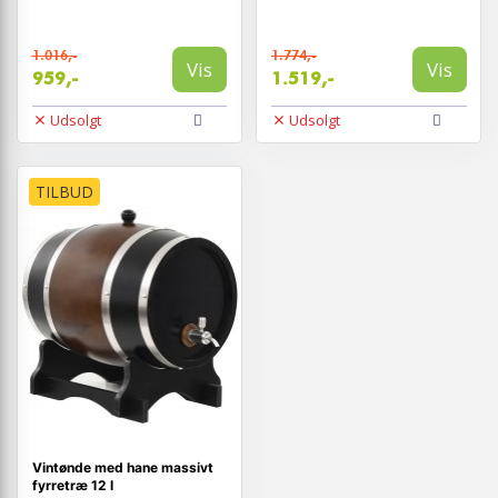
1.016,-
1.774,-
Vis
Vis
959,-
1.519,-
Udsolgt
Udsolgt
TILBUD
Vintønde med hane massivt
fyrretræ 12 l