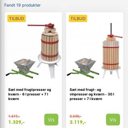
Fandt 19 produkter
TILBUD
TILBUD
Sæt med frugtpresser og
Sæt med frugt- og
kværn - 6 l presser + 7 l
vinpresser og kværn - 30 l
kværn
presser + 7 l kværn
1.619,-
2.630,-
Vis
Vis
1.329,-
2.119,-