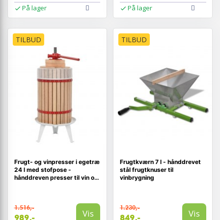
På lager
På lager
TILBUD
TILBUD
Frugt- og vinpresser i egetræ
Frugtkværn 7 l - hånddrevet
24 l med stofpose -
stål frugtknuser til
hånddreven presser til vin og
vinbrygning
cider
1.516,-
1.230,-
Vis
Vis
989,-
849,-