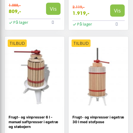
1.088,-
2.119,-
Vis
Vis
809,-
1.919,-
På lager
På lager
TILBUD
TILBUD
Frugt- og vinpresser 6 l -
Frugt- og vinpresser i egetræ
manuel saftpresser i egetræ
30 l med stofpose
og støbejern