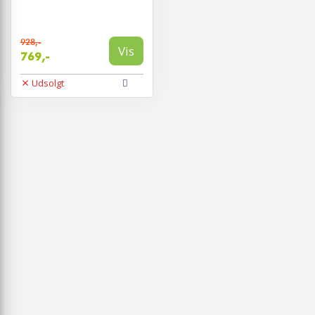
928,-
Vis
769,-
Udsolgt