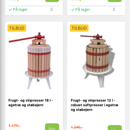
På lager
På lager
TILBUD
TILBUD
Frugt- og vinpresser 18 l -
Frugt- og vinpresser 12 l -
egetræ og støbejern
robust saftpresser i egetræ
og støbejern
1.179,-
1.240,-
Vis