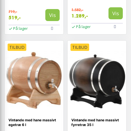
1.582,-
719,-
Vis
Vis
1.289,-
519,-
På lager
På lager
TILBUD
TILBUD
Vintønde med hane massivt
Vintønde med hane massivt
egetræ 6 l
fyrretræ 35 l