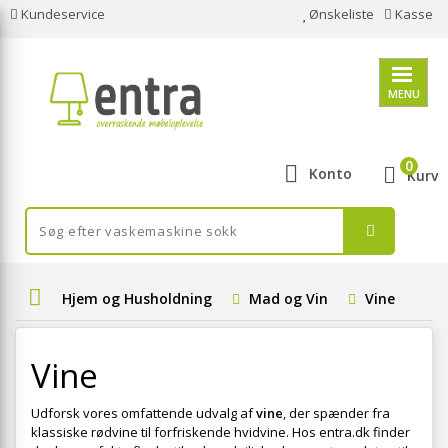
Kundeservice
Ønskeliste
Kasse
MENU
0
Konto
Kurv
Hjem og Husholdning
Mad og Vin
Vine
Vine
Udforsk vores omfattende udvalg af
vine
, der spænder fra
klassiske rødvine til forfriskende hvidvine. Hos entra.dk finder