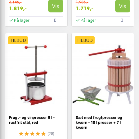
3.146,-
1.986,-
Vis
Vis
1.819,-
1.719,-
På lager
På lager
TILBUD
TILBUD
Frugt- og vinpresser 6 l -
Sæt med frugtpresser og
rustfrit stål, rød
kværn - 18 l presser + 7 l
kværn
(28)