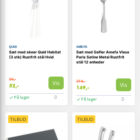
QUID
AMEFA
Sæt med skeer Quid Habitat
Sæt med Gafler Amefa Vieux
(3 stk) Rustfrit stål Hvid
Paris Satine Metal Rustfrit
stål 12 enheder
59,-
314,-
Vis
Vis
52,-
149,-
På lager
På lager
TILBUD
TILBUD