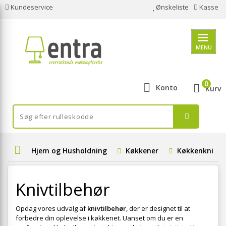
Kundeservice
Ønskeliste
Kasse
MENU
0
Konto
Kurv
Hjem og Husholdning
Køkkener
Køkkenknive
Knivtilbehør
Opdag vores udvalg af
knivtilbehør
, der er designet til at
forbedre din oplevelse i køkkenet. Uanset om du er en