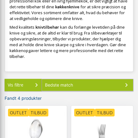
professionel kok eller en ivrig hjemmekok, er det vigtigt at have
det rette tilbehør til dine
køkkenknive
for at sikre præcision og
effektivitet. Vores sortiment omfatter alt, hvad du behøver for
at vedligeholde og optimere dine knive.
Med kvalitets
knivtilbehør
kan du forlænge levetiden på dine
knive og sikre, at de altid er klar til brug. Fra slibeværktøjer til
opbevaringsløsninger, tilbyder vi produkter, der hjælper dig
med at holde dine knive skarpe og sikre i hverdagen. Gør dine
køkkenopgaver lettere og mere professionelle med det rette
tilbehør.
Vis filtre
Fandt 4 produkter
OUTLET
TILBUD
OUTLET
TILBUD