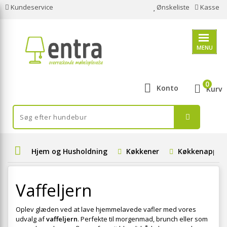
Kundeservice
Ønskeliste
Kasse
MENU
0
Konto
Kurv
Hjem og Husholdning
Køkkener
Køkkenappar
Vaffeljern
Oplev glæden ved at lave hjemmelavede vafler med vores
udvalg af
vaffeljern
. Perfekte til morgenmad, brunch eller som