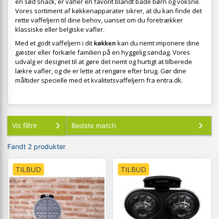
en sød snack, er vafler en favorit blandt både børn og voksne.
Vores sortiment af køkkenapparater sikrer, at du kan finde det
rette vaffeljern til dine behov, uanset om du foretrækker
klassiske eller belgiske vafler.
Med et godt vaffeljern i dit
køkken
kan du nemt imponere dine
gæster eller forkæle familien på en hyggelig søndag. Vores
udvalg er designet til at gøre det nemt og hurtigt at tilberede
lækre vafler, og de er lette at rengøre efter brug. Gør dine
måltider specielle med et kvalitetsvaffeljern fra entra.dk.
Vis filtre
Fandt 2 produkter
TILBUD
TILBUD