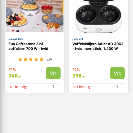
CECOTEC
ADLER
Fun Gofrestone 3in1
Vaffelskåljern Adler AD 3062
vaffeljern 700 W - hvid
- hvid, non-stick, 1.400 W
(29)
519,-
329,-
Vis
Vis
360,-
298,-
Udsolgt
Udsolgt