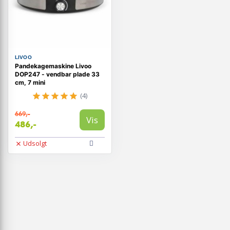
LIVOO
Pandekagemaskine Livoo
DOP247 - vendbar plade 33
cm, 7 mini
(4)
669,-
Vis
486,-
Udsolgt