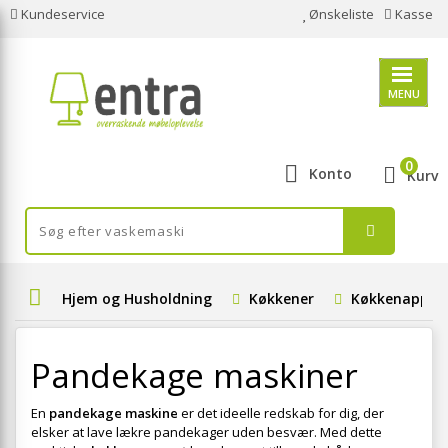
Kundeservice
Ønskeliste
Kasse
MENU
0
Konto
Kurv
Hjem og Husholdning
Køkkener
Køkkenappar
Pandekage maskiner
En
pandekage maskine
er det ideelle redskab for dig, der
elsker at lave lækre pandekager uden besvær. Med dette