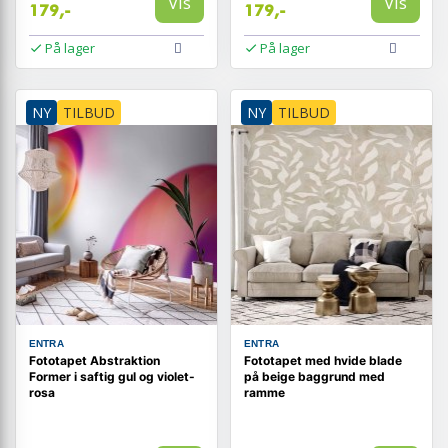
Vis
Vis
179,-
179,-
På lager
På lager
NY
TILBUD
NY
TILBUD
ENTRA
ENTRA
Fototapet Abstraktion
Fototapet med hvide blade
Former i saftig gul og violet-
på beige baggrund med
rosa
ramme