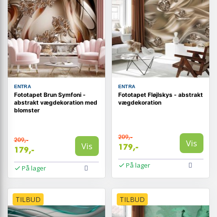
ENTRA
ENTRA
Fototapet Brun Symfoni -
Fototapet Fløjlskys - abstrakt
abstrakt vægdekoration med
vægdekoration
blomster
209,-
209,-
Vis
Vis
179,-
179,-
På lager
På lager
TILBUD
TILBUD