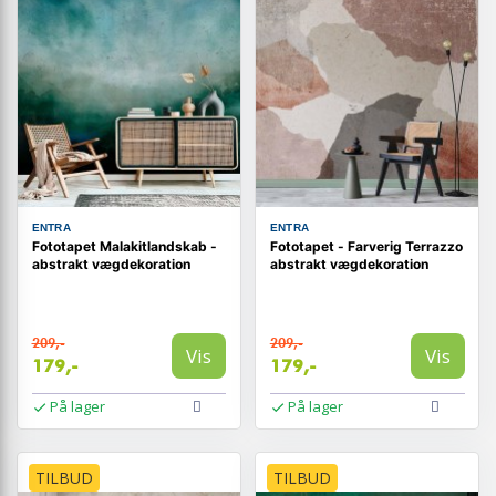
ENTRA
ENTRA
Fototapet Malakitlandskab -
Fototapet - Farverig Terrazzo
abstrakt vægdekoration
abstrakt vægdekoration
209,-
209,-
Vis
Vis
179,-
179,-
På lager
På lager
TILBUD
TILBUD