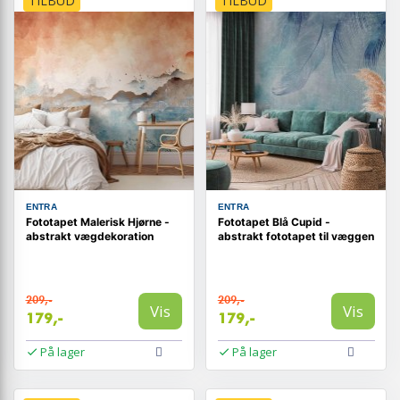
TILBUD
TILBUD
ENTRA
ENTRA
Fototapet Malerisk Hjørne -
Fototapet Blå Cupid -
abstrakt vægdekoration
abstrakt fototapet til væggen
209,-
209,-
Vis
Vis
179,-
179,-
På lager
På lager