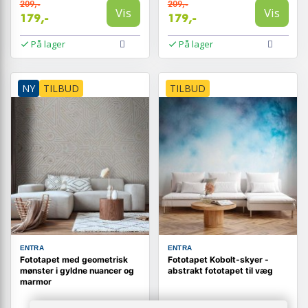
209,-
209,-
Vis
Vis
179,-
179,-
På lager
På lager
NY
TILBUD
TILBUD
ENTRA
ENTRA
Fototapet med geometrisk
Fototapet Kobolt-skyer -
mønster i gyldne nuancer og
abstrakt fototapet til væg
marmor