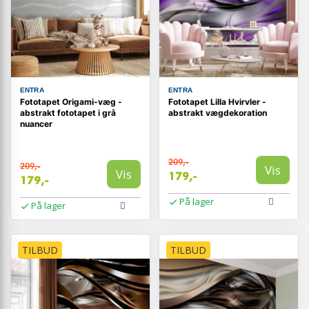
ENTRA
ENTRA
Fototapet Origami-væg -
Fototapet Lilla Hvirvler -
abstrakt fototapet i grå
abstrakt vægdekoration
nuancer
209,-
209,-
Vis
Vis
179,-
179,-
På lager
På lager
TILBUD
TILBUD