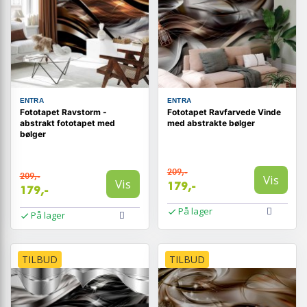
ENTRA
ENTRA
Fototapet Ravstorm -
Fototapet Ravfarvede Vinde
abstrakt fototapet med
med abstrakte bølger
bølger
209,-
209,-
Vis
Vis
179,-
179,-
På lager
På lager
TILBUD
TILBUD