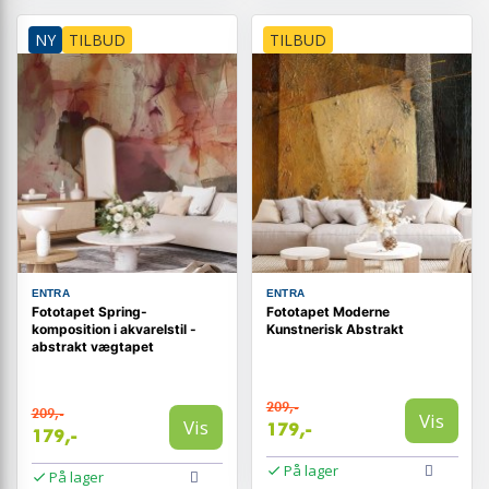
NY
TILBUD
TILBUD
ENTRA
ENTRA
Fototapet Spring-
Fototapet Moderne
komposition i akvarelstil -
Kunstnerisk Abstrakt
abstrakt vægtapet
209,-
209,-
Vis
Vis
179,-
179,-
På lager
På lager