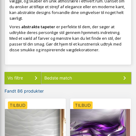
vægge, og skaber en unik atmosfære i ethvert rum. Uanset om
du ønsker at tilføje et strejf af elegance eller en moderne kant,
kan abstrakte designs forvandle dine omgivelser til noget helt
særligt.
Vores
abstrakte tapeter
er perfekte til dem, der søger at
udtrykke deres personlige stil gennem hjemmets indretning.
Med et væld af farver og mønstre kan du let finde en stil, der
passer til din smag. Gør dit hjem til et kunstnerisk udtryk med
disse smukke og inspirerende vægdekorationer.
Vis filtre
Fandt 86 produkter
TILBUD
TILBUD