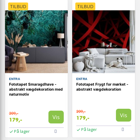
TILBUD
TILBUD
ENTRA
ENTRA
Fototapet Smaragdhave -
Fototapet Frygt for mørket -
abstrakt vægdekoration med
abstrakt vægdekoration
naturmotiv
209,-
209,-
Vis
Vis
179,-
179,-
På lager
På lager