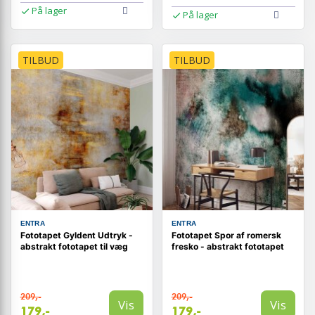
På lager
På lager
TILBUD
TILBUD
ENTRA
ENTRA
Fototapet Gyldent Udtryk -
Fototapet Spor af romersk
abstrakt fototapet til væg
fresko - abstrakt fototapet
209,-
209,-
Vis
Vis
179,-
179,-