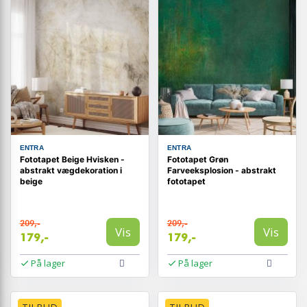
ENTRA
ENTRA
Fototapet Beige Hvisken -
Fototapet Grøn
abstrakt vægdekoration i
Farveeksplosion - abstrakt
beige
fototapet
209,-
209,-
Vis
Vis
179,-
179,-
På lager
På lager