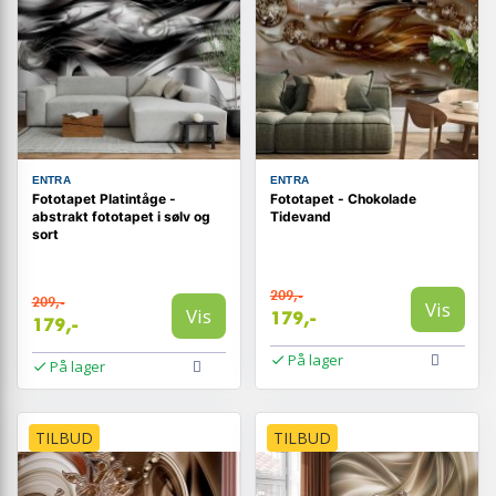
ENTRA
ENTRA
Fototapet Platintåge -
Fototapet - Chokolade
abstrakt fototapet i sølv og
Tidevand
sort
209,-
209,-
Vis
Vis
179,-
179,-
På lager
På lager
TILBUD
TILBUD