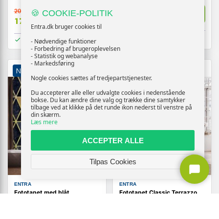
209,-
209,-
🍪 COOKIE-POLITIK
Vis
Vis
179,-
179,-
Entra.dk bruger cookies til
På lager
På lager
- Nødvendige funktioner
- Forbedring af brugeroplevelsen
- Statistik og webanalyse
- Markedsføring
NY
TILBUD
NY
TILBUD
Nogle cookies sættes af tredjepartstjenester.
Du accepterer alle eller udvalgte cookies i nedenstående
bokse. Du kan ændre dine valg og trække dine samtykker
tilbage ved at klikke på det runde ikon nederst til venstre på
din skærm.
Læs mere
ACCEPTER ALLE
Tilpas Cookies
ENTRA
ENTRA
Fototapet med blåt
Fototapet Classic Terrazzo
geometrisk mønster
på hvid baggrund