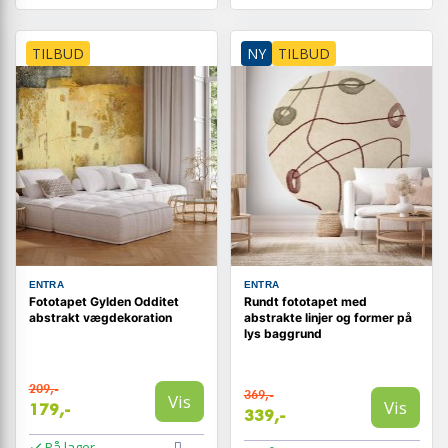
TILBUD
NY
TILBUD
ENTRA
ENTRA
Fototapet Gylden Odditet
Rundt fototapet med
abstrakt vægdekoration
abstrakte linjer og former på
lys baggrund
209,-
369,-
Vis
Vis
179,-
339,-
På lager