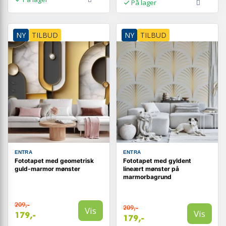
På lager
NY
TILBUD
NY
TILBUD
ENTRA
ENTRA
Fototapet med geometrisk
Fototapet med gyldent
guld-marmor mønster
lineært mønster på
marmorbagrund
209,-
209,-
Vis
Vis
179,-
179,-