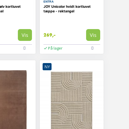
ENTRA
ølv kortluvet
JOY Unicolor hvidt kortluvet
el
tæppe - rektangel
Vis
Vis
269,-
På lager
NY