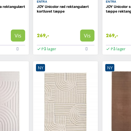
ENTRA
ENTRA
a rektangulært
JOY Unicolor rød rektangulært
JOY Unicolor s
kortluvet tæppe
tæppe rektang
Vis
Vis
269,-
269,-
På lager
På lager
NY
NY