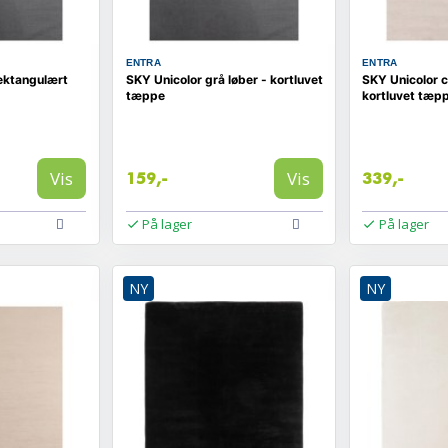
ENTRA
ENTRA
rektangulært
SKY Unicolor grå løber - kortluvet
SKY Unicolor 
tæppe
kortluvet tæp
Vis
Vis
159,-
339,-
På lager
På lager
NY
NY