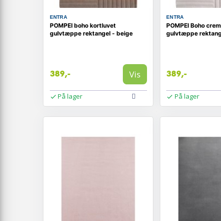
ENTRA
ENTRA
POMPEI boho kortluvet
POMPEI Boho creme
gulvtæppe rektangel - beige
gulvtæppe rektang
Vis
389,-
389,-
På lager
På lager