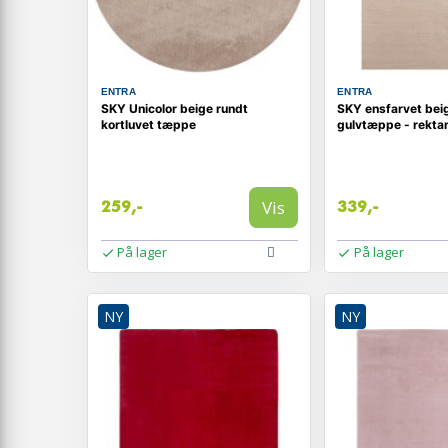
ENTRA
ENTRA
SKY Unicolor beige rundt
SKY ensfarvet beig
kortluvet tæppe
gulvtæppe - rekta
Vis
259,-
339,-
På lager
På lager
NY
NY