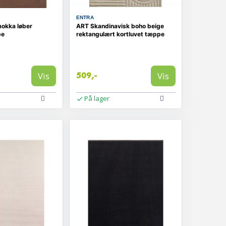
ENTRA
mokka løber
ART Skandinavisk boho beige
pe
rektangulært kortluvet tæppe
Vis
Vis
509,-
På lager