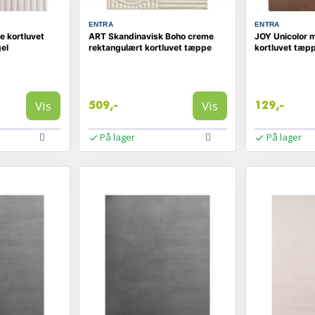
ENTRA
ENTRA
 kortluvet
ART Skandinavisk Boho creme
JOY Unicolor 
el
rektangulært kortluvet tæppe
kortluvet tæp
Vis
Vis
509,-
129,-
På lager
På lager