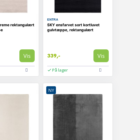
ENTRA
creme rektangulært
SKY ensfarvet sort kortluvet
pe
gulvtæppe, rektangulært
Vis
Vis
339,-
På lager
NY