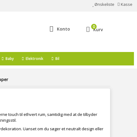
Ønskeliste
Kasse
0
Konto
Kurv
Baby
Elektronik
Bil
pper
oderne touch til ethvert rum, samtidig med at de tilbyder
ingsstil.
vdekoration. Uanset om du søger et neutralt design eller