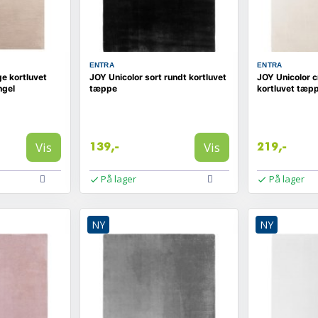
ENTRA
ENTRA
e kortluvet
JOY Unicolor sort rundt kortluvet
JOY Unicolor 
ngel
tæppe
kortluvet tæp
Vis
Vis
139,-
219,-
På lager
På lager
NY
NY