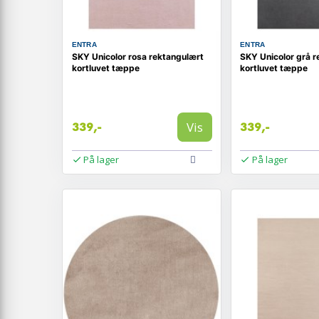
ENTRA
ENTRA
SKY Unicolor rosa rektangulært
SKY Unicolor grå 
kortluvet tæppe
kortluvet tæppe
Vis
339,-
339,-
På lager
På lager