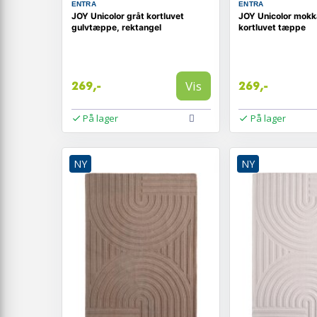
ENTRA
ENTRA
JOY Unicolor gråt kortluvet
JOY Unicolor mokk
gulvtæppe, rektangel
kortluvet tæppe
Vis
269,-
269,-
På lager
På lager
NY
NY