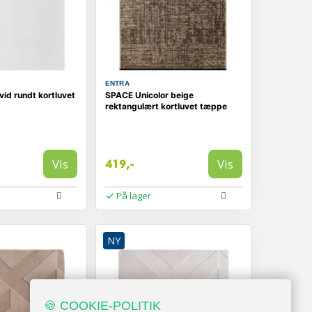
ENTRA
vid rundt kortluvet
SPACE Unicolor beige
rektangulært kortluvet tæppe
Vis
Vis
419,-
På lager
NY
🍪 COOKIE-POLITIK