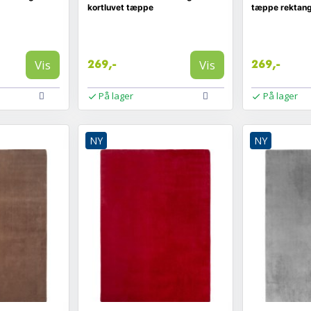
kortluvet tæppe
tæppe rektang
Vis
Vis
269,-
269,-
På lager
På lager
NY
NY