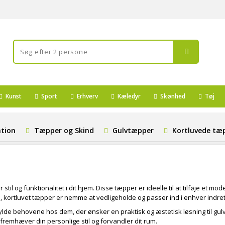
Kunst
Sport
Erhverv
Kæledyr
Skønhed
Tøj
ation
Tæpper og Skind
Gulvtæpper
Kortluvede tæ
 stil og funktionalitet i dit hjem. Disse tæpper er ideelle til at tilføje et m
 kortluvet tæpper er nemme at vedligeholde og passer ind i enhver indretn
fylde behovene hos dem, der ønsker en praktisk og æstetisk løsning til gul
fremhæver din personlige stil og forvandler dit rum.