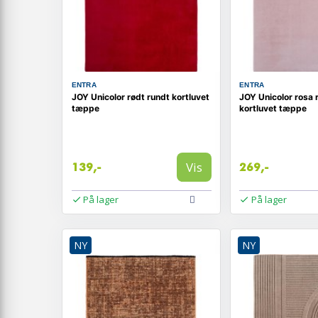
ENTRA
ENTRA
JOY Unicolor rødt rundt kortluvet
JOY Unicolor rosa 
tæppe
kortluvet tæppe
Vis
139,-
269,-
På lager
På lager
NY
NY