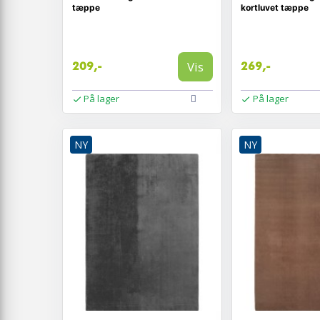
tæppe
kortluvet tæppe
Vis
209,-
269,-
På lager
På lager
NY
NY