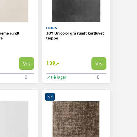
ENTRA
creme rundt
JOY Unicolor grå rundt kortluvet
pe
tæppe
Vis
Vis
139,-
På lager
NY