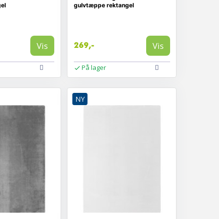
el
gulvtæppe rektangel
Vis
Vis
269,-
På lager
NY