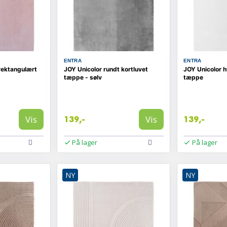
ENTRA
ENTRA
rektangulært
JOY Unicolor rundt kortluvet
JOY Unicolor h
tæppe - sølv
tæppe
Vis
Vis
139,-
139,-
På lager
På lager
NY
NY