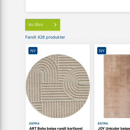
Vis filtre
Fandt 426 produkter
NY
NY
ENTRA
ENTRA
ART Boho beige rundt kortluvet
JOY Unicolor beige