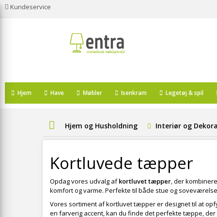
Kundeservice
Hjem
Have
Møbler
Isenkram
Legetøj & spil
Hjem og Husholdning
Interiør og Dekor
Kortluvede tæpper
Opdag vores udvalg af
kortluvet tæpper
, der kombinerer
komfort og varme. Perfekte til både stue og soveværelse,
Vores sortiment af kortluvet tæpper er designet til at op
en farverig accent, kan du finde det perfekte tæppe, der 