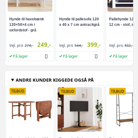
Hynde til havebænk
Hynde til pallesofa 120
Pallehynde 120 ×
120×50×4 cm i
x 40 x 7 cm antracitgrå
12 cm - stof, sor
oxfordstof - grå
249,-
399,-
Vejl. pris
274,-
Vejl. pris
544,-
Vejl. pris
432,-
På lager
På lager
På lager
ANDRE KUNDER KIGGEDE OGSÅ PÅ
TILBUD
TILBUD
TILBUD