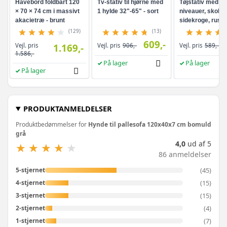
Havebord foldbart 120
Tv-stativ til hjørne med
Tøjstativ med hy
× 70 × 74 cm i massivt
1 hylde 32"-65" - sort
niveauer, skohyl
akacietræ - brunt
sidekroge, rusti
brun/sort
(129)
(13)
609,-
Vejl. pris
1.169,-
Vejl. pris
906,-
Vejl. pris
589,-
1.586,-
På lager
På lager
På lager
PRODUKTANMELDELSER
Produktbedømmelser for
Hynde til pallesofa 120x40x7 cm bomuld
grå
4,0
ud af 5
★
★
★
★
★
★
★
★
★
★
86 anmeldelser
(45)
5-stjernet
(15)
4-stjernet
(15)
3-stjernet
(4)
2-stjernet
(7)
1-stjernet