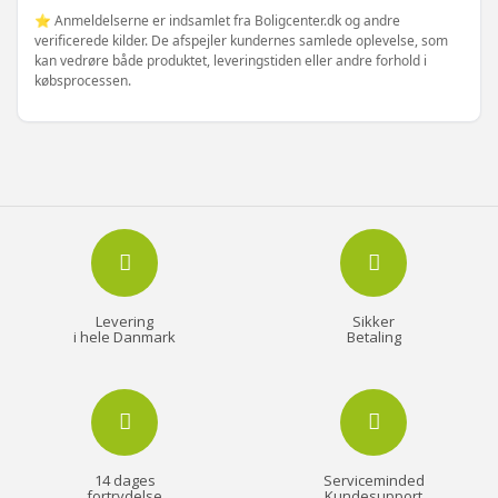
⭐ Anmeldelserne er indsamlet fra Boligcenter.dk og andre
verificerede kilder. De afspejler kundernes samlede oplevelse, som
kan vedrøre både produktet, leveringstiden eller andre forhold i
købsprocessen.
Levering
Sikker
i hele Danmark
Betaling
14 dages
Serviceminded
fortrydelse
Kundesupport