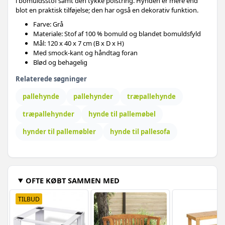
i bomuldsstof samt den tykke polstring. Hynden er mere end
1.134,-
Gråbrun - 120 x 40 x 7 cm & 120 x 80 x 10 cm
1.119,-
blot en praktisk tilføjelse; den har også en dekorativ funktion.
- 1 stk
Farve: Grå
1.519,-
Beige - 120 x 40 x 7 cm & 120 x 80 x 10 cm -
Materiale: Stof af 100 % bomuld og blandet bomuldsfyld
1.419,-
Mål: 120 x 40 x 7 cm (B x D x H)
1 stk
Med smock-kant og håndtag foran
Blød og behagelig
Relaterede søgninger
pallehynde
pallehynder
træpallehynde
træpallehynder
hynde til pallemøbel
hynder til pallemøbler
hynde til pallesofa
OFTE KØBT SAMMEN MED
TILBUD