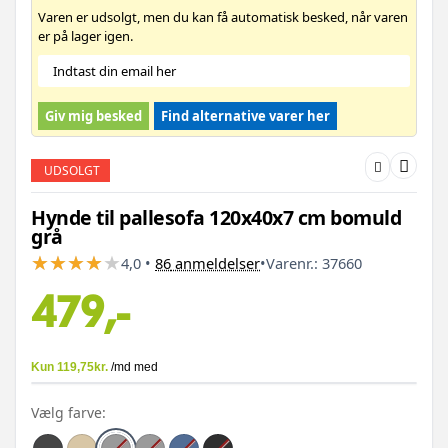
Varen er udsolgt, men du kan få automatisk besked, når varen
er på lager igen.
Giv mig besked
Find alternative varer her
UDSOLGT
Hynde til pallesofa 120x40x7 cm bomuld
grå
★
★
★
★
★
★
★
★
★
★
4,0
•
86
anmeldelser
•
Varenr.:
37660
479,-
Vælg farve: