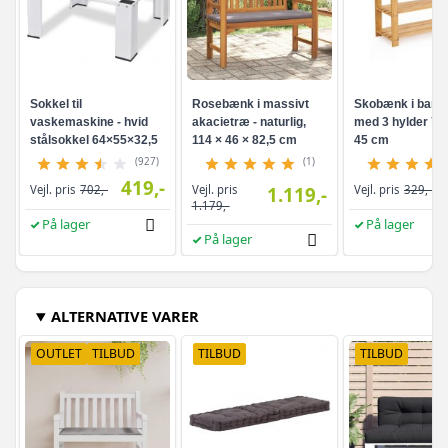
Sokkel til
Rosebænk i massivt
Skobænk i bam
vaskemaskine - hvid
akacietræ - naturlig,
med 3 hylder 70 
stålsokkel 64×55×32,5
114 × 46 × 82,5 cm
45 cm
cm
(927)
(1)
419,-
Vejl. pris
Vejl. pris
702,-
1.119,-
Vejl. pris
329,-
1.179,-
På lager
På lager
På lager
ALTERNATIVE VARER
OUTLET
TILBUD
TILBUD
TILBUD