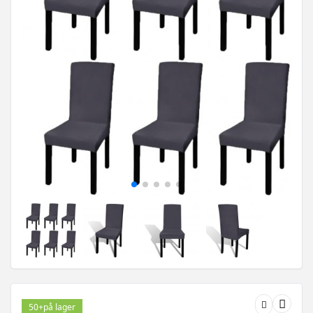
50+
på lager