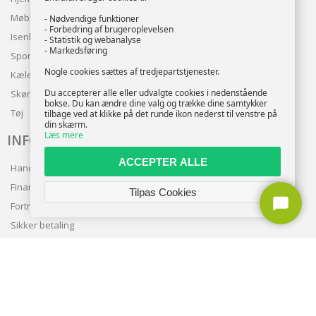
Møbler
- Nødvendige funktioner
- Forbedring af brugeroplevelsen
Isenkram
- Statistik og webanalyse
- Markedsføring
Sport
Nogle cookies sættes af tredjepartstjenester.
Kæledyr
Du accepterer alle eller udvalgte cookies i nedenstående
Skønhed
bokse. Du kan ændre dine valg og trække dine samtykker
Tøj
tilbage ved at klikke på det runde ikon nederst til venstre på
din skærm.
Læs mere
INFO
ACCEPTER ALLE
Handelsbetingelser
Finansering
Tilpas Cookies
Fortrolighedspolitik
Sikker betaling
Levering
Nyhedsbrev
Kundeservice
TILMELD NYHEDSBREV