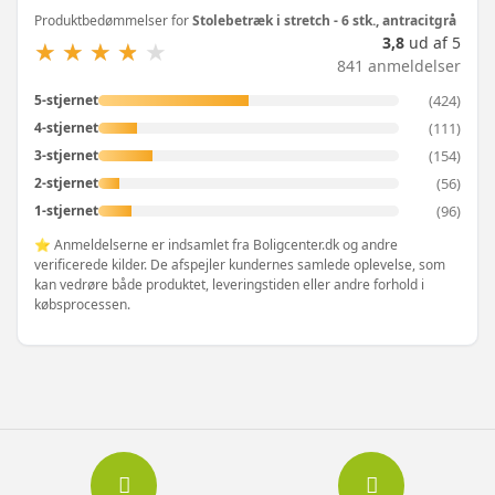
Produktbedømmelser for
Stolebetræk i stretch - 6 stk., antracitgrå
3,8
ud af 5
★
★
★
★
★
★
★
★
★
★
841 anmeldelser
(424)
5-stjernet
(111)
4-stjernet
(154)
3-stjernet
(56)
2-stjernet
(96)
1-stjernet
⭐ Anmeldelserne er indsamlet fra Boligcenter.dk og andre
verificerede kilder. De afspejler kundernes samlede oplevelse, som
kan vedrøre både produktet, leveringstiden eller andre forhold i
købsprocessen.