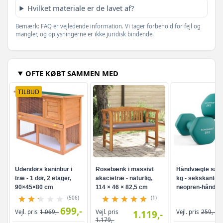
Hvilket materiale er de lavet af?
Bemærk: FAQ er vejledende information. Vi tager forbehold for fejl og
mangler, og oplysningerne er ikke juridisk bindende.
OFTE KØBT SAMMEN MED
TILBUD
Udendørs kaninbur i
Rosebænk i massivt
Håndvægte sæt 
træ - 1 dør, 2 etager,
akacietræ - naturlig,
kg - sekskanted
90×45×80 cm
114 × 46 × 82,5 cm
neopren-håndvæ
turkis
(506)
(1)
699,-
Vejl. pris
Vejl. pris
1.069,-
1.119,-
Vejl. pris
259,-
1.179,-