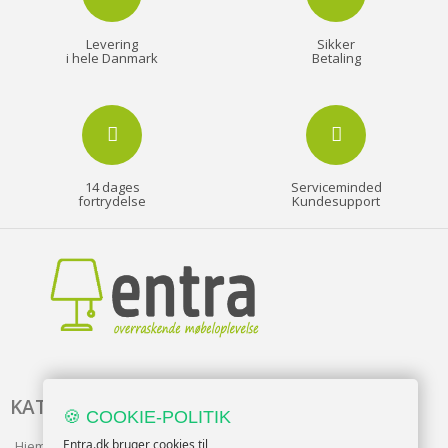
Levering
Sikker
i hele Danmark
Betaling
14 dages
Serviceminded
fortrydelse
Kundesupport
KATALOG
🍪 COOKIE-POLITIK
Entra.dk bruger cookies til
Hjem & Have