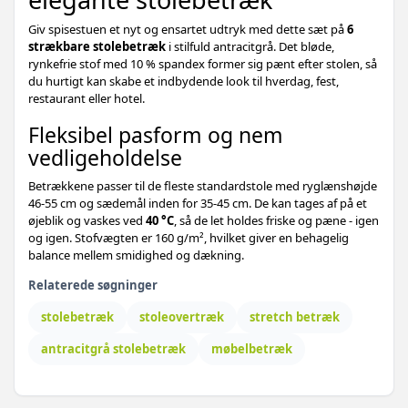
Giv spisestuen et nyt og ensartet udtryk med dette sæt på
6
strækbare stolebetræk
i stilfuld antracitgrå. Det bløde,
rynkefrie stof med 10 % spandex former sig pænt efter stolen, så
du hurtigt kan skabe et indbydende look til hverdag, fest,
restaurant eller hotel.
Fleksibel pasform og nem
vedligeholdelse
Betrækkene passer til de fleste standardstole med ryglænshøjde
46-55 cm og sædemål inden for 35-45 cm. De kan tages af på et
øjeblik og vaskes ved
40 °C
, så de let holdes friske og pæne - igen
og igen. Stofvægten er 160 g/m², hvilket giver en behagelig
balance mellem smidighed og dækning.
Relaterede søgninger
stolebetræk
stoleovertræk
stretch betræk
antracitgrå stolebetræk
møbelbetræk