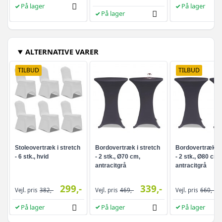
På lager
På lager
På lager
ALTERNATIVE VARER
TILBUD
TILBUD
Stoleovertræk i stretch
Bordovertræk i stretch
Bordovertræk i 
- 6 stk., hvid
- 2 stk., Ø70 cm,
- 2 stk., Ø80 cm,
antracitgrå
antracitgrå
299,-
339,-
Vejl. pris
382,-
Vejl. pris
469,-
Vejl. pris
660,-
På lager
På lager
På lager