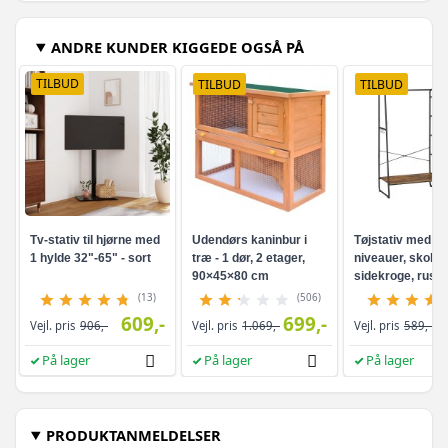
ANDRE KUNDER KIGGEDE OGSÅ PÅ
TILBUD
TILBUD
TILBUD
Tv-stativ til hjørne med
Udendørs kaninbur i
Tøjstativ med hy
1 hylde 32"-65" - sort
træ - 1 dør, 2 etager,
niveauer, skohyl
90×45×80 cm
sidekroge, rusti
brun/sort
(13)
(506)
609,-
699,-
Vejl. pris
906,-
Vejl. pris
1.069,-
Vejl. pris
589,-
På lager
På lager
På lager
PRODUKTANMELDELSER