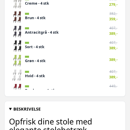
Creme - 4 stk
279,-
382,-
Brun - 4 stk
359,-
407,-
Antracitgrå - 4 stk
389,-
407,-
Sort - 4 stk
389,-
389,-
Grøn - 4 stk
407,-
Hvid - 4 stk
389,-
449,-
Bordeaux - 4 stk
389,-
BESKRIVELSE
Opfrisk dine stole med
elegante stolebetræk