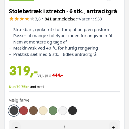
Stolebetræk i stretch - 6 stk., antracitgrå
★
★
★
★
★
★
★
★
★
★
3,8
•
841
anmeldelser
•
Varenr.:
933
Strækbart, rynkefrit stof for glat og pæn pasform
Passer til mange stoletyper inden for angivne mål
Nem at montere og tage af
Maskinvask ved 40 °C for hurtig rengøring
Praktisk sæt med 6 stk. i tidløs antracitgrå
319,-
444,-
Vejl. pris
Vælg farve:
−
+