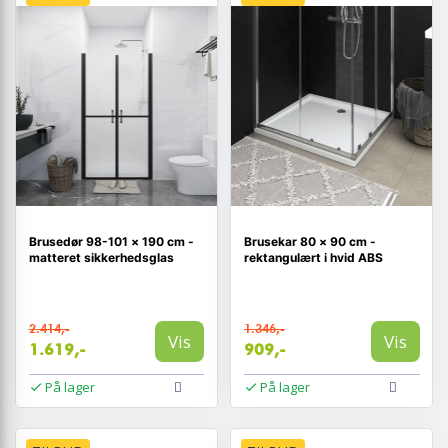
Brusedør 98-101 × 190 cm -
Brusekar 80 × 90 cm -
matteret sikkerhedsglas
rektangulært i hvid ABS
2.414,-
1.346,-
Vis
Vis
1.619,-
909,-
På lager
På lager