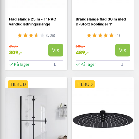
Flad slange 25 m - 1" PVC
Brandslange flad 30 m med
vandudledningsslange
D‑Storz koblinger 1"
(508)
(1)
398,-
586,-
Vis
Vis
309,-
489,-
På lager
På lager
TILBUD
TILBUD