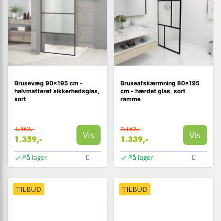
Brusevæg 90×195 cm -
Bruseafskærmning 80×195
halvmatteret sikkerhedsglas,
cm - hærdet glas, sort
sort
ramme
1.462,-
2.162,-
Vis
Vis
1.359,-
1.339,-
På lager
På lager
TILBUD
TILBUD