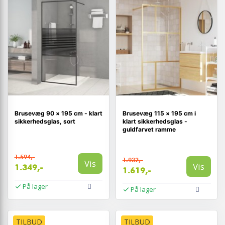
Brusevæg 90 × 195 cm - klart
Brusevæg 115 × 195 cm i
sikkerhedsglas, sort
klart sikkerhedsglas -
guldfarvet ramme
1.594,-
1.932,-
Vis
Vis
1.349,-
1.619,-
På lager
På lager
TILBUD
TILBUD