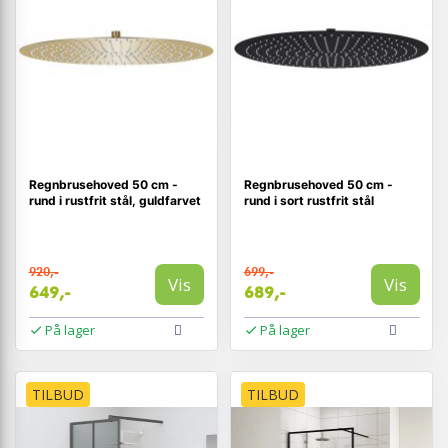
Regnbrusehoved 50 cm -
Regnbrusehoved 50 cm -
rund i rustfrit stål, guldfarvet
rund i sort rustfrit stål
920,-
699,-
Vis
Vis
649,-
689,-
På lager
På lager
TILBUD
TILBUD