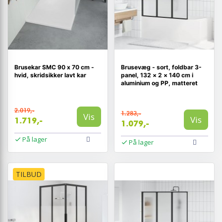
Brusekar SMC 90 x 70 cm -
Brusevæg - sort, foldbar 3-
hvid, skridsikker lavt kar
panel, 132 × 2 × 140 cm i
aluminium og PP, matteret
2.019,-
1.283,-
Vis
Vis
1.719,-
1.079,-
På lager
På lager
TILBUD