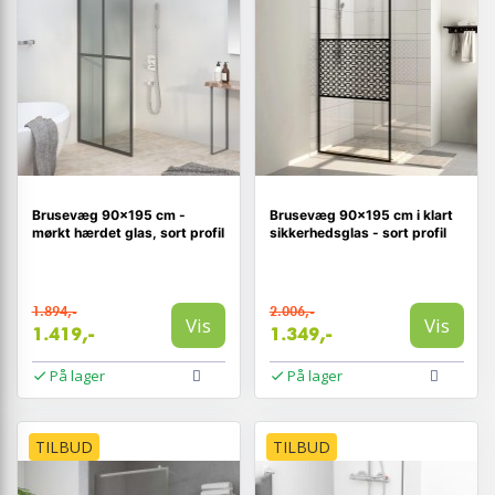
Brusevæg 90×195 cm -
Brusevæg 90×195 cm i klart
mørkt hærdet glas, sort profil
sikkerhedsglas - sort profil
1.894,-
2.006,-
Vis
Vis
1.419,-
1.349,-
På lager
På lager
TILBUD
TILBUD