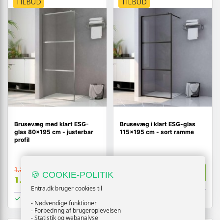
TILBUD
TILBUD
Brusevæg med klart ESG-
Brusevæg i klart ESG-glas
glas 80×195 cm - justerbar
115×195 cm - sort ramme
profil
1.808,-
1.360,-
Vis
🍪 COOKIE-POLITIK
Vis
1.249,-
1.129,-
Entra.dk bruger cookies til
På lager
På lager
- Nødvendige funktioner
- Forbedring af brugeroplevelsen
- Statistik og webanalyse