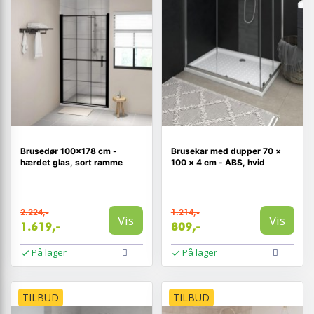
Brusedør 100×178 cm -
Brusekar med dupper 70 ×
hærdet glas, sort ramme
100 × 4 cm - ABS, hvid
2.224,-
1.214,-
Vis
Vis
1.619,-
809,-
På lager
På lager
TILBUD
TILBUD