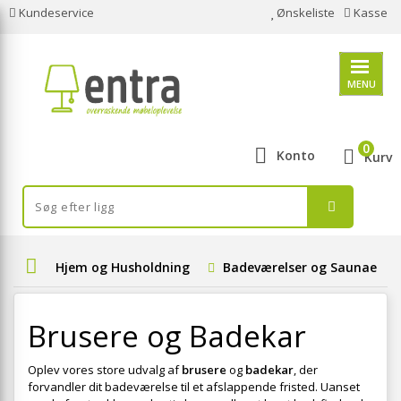
Kundeservice
Ønskeliste
Kasse
MENU
0
Konto
Kurv
Hjem og Husholdning
Badeværelser og Saunaer
Brusere og Badekar
Oplev vores store udvalg af
brusere
og
badekar
, der
forvandler dit badeværelse til et afslappende fristed. Uanset