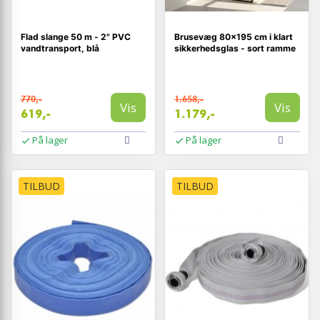
Flad slange 50 m - 2" PVC
Brusevæg 80×195 cm i klart
vandtransport, blå
sikkerhedsglas - sort ramme
770,-
1.658,-
Vis
Vis
619,-
1.179,-
På lager
På lager
TILBUD
TILBUD