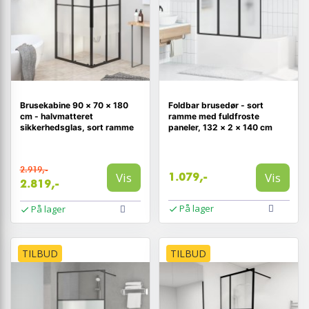
Brusekabine 90 × 70 × 180
Foldbar brusedør - sort
cm - halvmatteret
ramme med fuldfroste
sikkerhedsglas, sort ramme
paneler, 132 × 2 × 140 cm
2.919,-
Vis
Vis
1.079,-
2.819,-
På lager
På lager
TILBUD
TILBUD