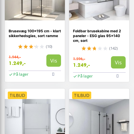
Brusevæg 100×195 cm - klart
Foldbar brusekabine med 2
sikkerhedsglas, sort ramme
paneler - ESG glas 95×140
cm, sort
(10)
(142)
1.944,-
1.596,-
Vis
Vis
1.249,-
1.249,-
På lager
På lager
TILBUD
TILBUD