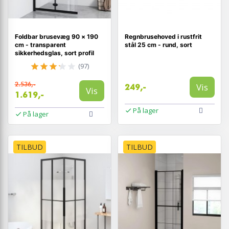
Foldbar brusevæg 90 × 190
Regnbrusehoved i rustfrit
cm - transparent
stål 25 cm - rund, sort
sikkerhedsglas, sort profil
(97)
2.536,-
Vis
249,-
Vis
1.619,-
På lager
På lager
TILBUD
TILBUD