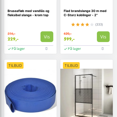
Bruseafløb med vandlås og
Flad brandslange 30 m med
fleksibel slange - krom top
C-Storz koblinger - 2"
(333)
316,-
620,-
Vis
Vis
229,-
599,-
På lager
På lager
TILBUD
TILBUD