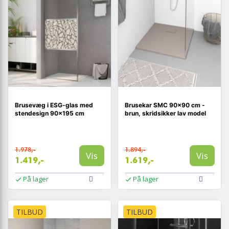
Brusevæg i ESG-glas med
Brusekar SMC 90×90 cm -
stendesign 90×195 cm
brun, skridsikker lav model
1.978,-
1.894,-
Vis
Vis
1.419,-
1.619,-
På lager
På lager
TILBUD
TILBUD