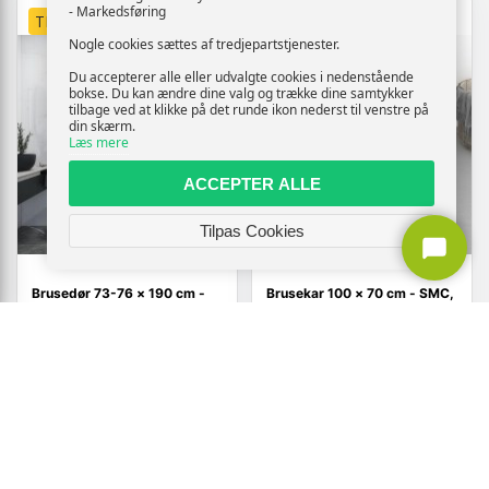
- Markedsføring
TILBUD
TILBUD
Nogle cookies sættes af tredjepartstjenester.
Du accepterer alle eller udvalgte cookies i nedenstående
bokse. Du kan ændre dine valg og trække dine samtykker
tilbage ved at klikke på det runde ikon nederst til venstre på
din skærm.
Læs mere
ACCEPTER ALLE
Tilpas Cookies
Brusedør 73-76 × 190 cm -
Brusekar 100 × 70 cm - SMC,
matteret sikkerhedsglas med
grå
sorte profiler
1.469,-
2.250,-
Vis
Vis
1.279,-
1.619,-
På lager
På lager