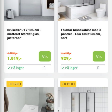
Brusedør 91 x 195 cm -
Foldbar brusekabine med 3
matteret hærdet glas,
paneler - ESG 130×138 cm,
justerbar
sort
1.880,-
1.738,-
Vis
Vis
1.819,-
929,-
På lager
På lager
TILBUD
TILBUD