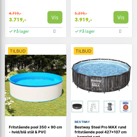
4.719,-
5.319,-
Vis
Vis
3.719,-
3.919,-
På lager
På lager
TILBUD
TILBUD
BESTWAY
Fritstående pool 350 × 90 cm
Bestway Steel Pro MAX rund
- hvid/blå stål & PVC
fritstående pool 427×107 cm
- komplet sæt