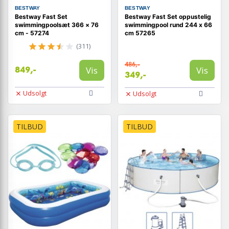
BESTWAY
BESTWAY
Bestway Fast Set
Bestway Fast Set oppustelig
swimmingpoolsæt 366 × 76
swimmingpool rund 244 x 66
cm - 57274
cm 57265
(311)
486,-
Vis
Vis
849,-
349,-
Udsolgt
Udsolgt
TILBUD
TILBUD