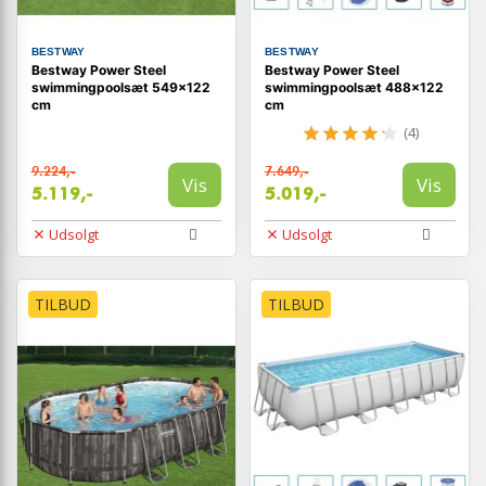
BESTWAY
BESTWAY
Bestway Power Steel
Bestway Power Steel
swimmingpoolsæt 549x122
swimmingpoolsæt 488x122
cm
cm
(4)
9.224,-
7.649,-
Vis
Vis
5.119,-
5.019,-
Udsolgt
Udsolgt
TILBUD
TILBUD