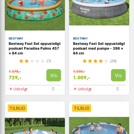
BESTWAY
BESTWAY
Bestway Fast Set oppusteligt
Bestway Fast Set oppusteligt
poolsæt Paradise Palms 457
poolsæt med pumpe - 396 ×
× 84 cm
84 cm
(1)
(26)
1.578,-
1.550,-
Vis
Vis
729,-
1.009,-
Udsolgt
Udsolgt
TILBUD
TILBUD