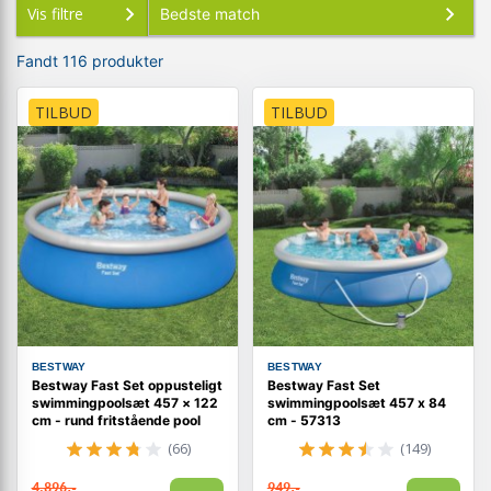
Vis filtre
Fandt 116 produkter
TILBUD
TILBUD
BESTWAY
BESTWAY
Bestway Fast Set oppusteligt
Bestway Fast Set
swimmingpoolsæt 457 × 122
swimmingpoolsæt 457 x 84
cm - rund fritstående pool
cm - 57313
(66)
(149)
4.896,-
949,-