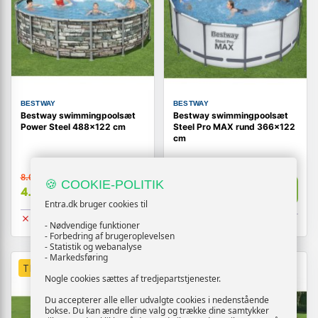
BESTWAY
BESTWAY
Bestway swimmingpoolsæt
Bestway swimmingpoolsæt
Power Steel 488x122 cm
Steel Pro MAX rund 366x122
cm
8.056,-
6.380,-
🍪 COOKIE-POLITIK
Vis
Vis
4.719,-
3.719,-
Entra.dk bruger cookies til
Udsolgt
Udsolgt
- Nødvendige funktioner
- Forbedring af brugeroplevelsen
- Statistik og webanalyse
- Markedsføring
TILBUD
TILBUD
Nogle cookies sættes af tredjepartstjenester.
Du accepterer alle eller udvalgte cookies i nedenstående
bokse. Du kan ændre dine valg og trække dine samtykker