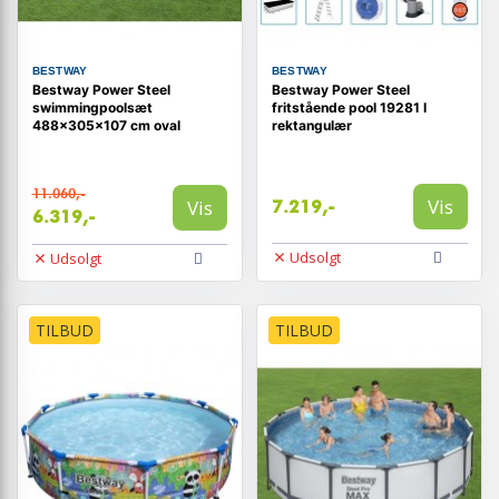
BESTWAY
BESTWAY
Bestway Power Steel
Bestway Power Steel
swimmingpoolsæt
fritstående pool 19281 l
488x305x107 cm oval
rektangulær
11.060,-
Vis
Vis
7.219,-
6.319,-
Udsolgt
Udsolgt
TILBUD
TILBUD