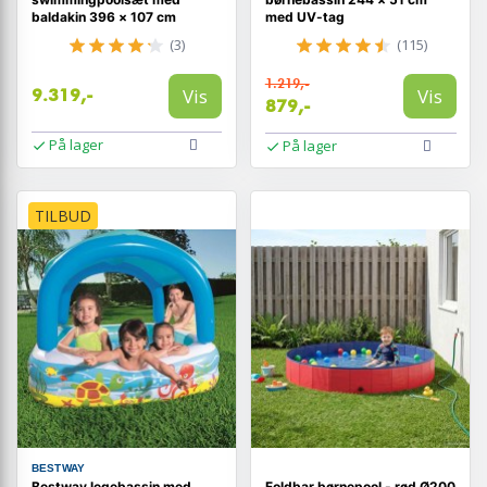
baldakin 396 × 107 cm
med UV-tag
(3)
(115)
1.219,-
Vis
Vis
9.319,-
879,-
På lager
På lager
TILBUD
BESTWAY
Bestway legebassin med
Foldbar børnepool - rød Ø200