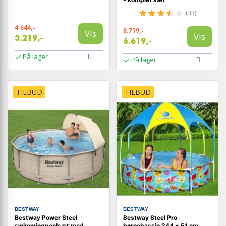
(33)
4.644,-
8.719,-
Vis
Vis
3.219,-
6.619,-
På lager
På lager
TILBUD
TILBUD
BESTWAY
BESTWAY
Bestway Power Steel
Bestway Steel Pro
swimmingpoolsæt med
børnebassin 244 × 51 cm