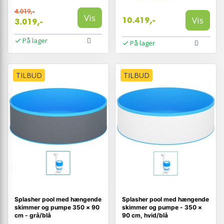
4.019,-
Vis
Vis
10.419,-
3.019,-
På lager
På lager
TILBUD
TILBUD
Splasher pool med hængende
Splasher pool med hængende
skimmer og pumpe 350 × 90
skimmer og pumpe - 350 ×
cm - grå/blå
90 cm, hvid/blå