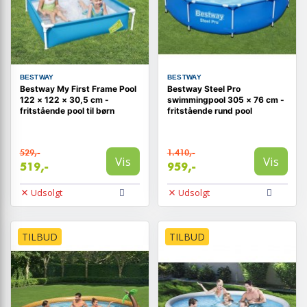
BESTWAY
BESTWAY
Bestway My First Frame Pool
Bestway Steel Pro
122 × 122 × 30,5 cm -
swimmingpool 305 × 76 cm -
fritstående pool til børn
fritstående rund pool
529,-
1.410,-
Vis
Vis
519,-
959,-
Udsolgt
Udsolgt
TILBUD
TILBUD