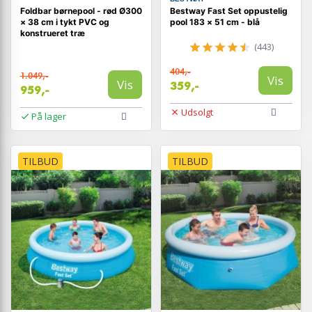
Foldbar børnepool - rød Ø300
Bestway Fast Set oppustelig
× 38 cm i tykt PVC og
pool 183 × 51 cm - blå
konstrueret træ
(443)
404,-
1.049,-
Vis
Vis
359,-
959,-
Udsolgt
På lager
TILBUD
TILBUD