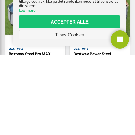
tilbage ved at klikke på det runde ikon nederst til venstre på
din skærm.
Læs mere
ACCEPTER ALLE
Tilpas Cookies
BESTWAY
BESTWAY
Bestway Steel Pro MAX
Bestway Power Steel
fritstående pool 305 × 76 cm
fritstående pool
- swimmingpoolsæt
549x274x122 cm oval
(47)
1.284,-
10.969,-
Vis
Vis
1.159,-
5.919,-
Udsolgt
Udsolgt
TILBUD
TILBUD