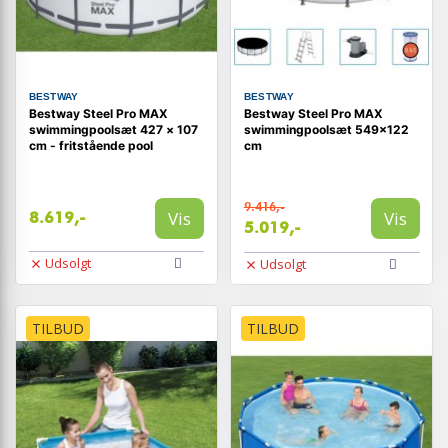
BESTWAY
BESTWAY
Bestway Steel Pro MAX
Bestway Steel Pro MAX
swimmingpoolsæt 427 × 107
swimmingpoolsæt 549x122
cm - fritstående pool
cm
9.416,-
Vis
Vis
8.619,-
5.019,-
Udsolgt
Udsolgt
TILBUD
TILBUD