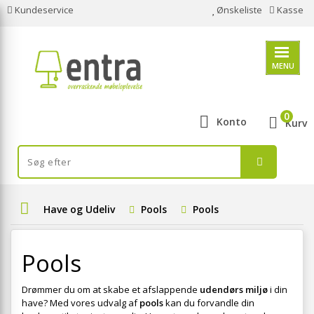
Kundeservice
Ønskeliste
Kasse
MENU
0
Konto
Kurv
Have og Udeliv
Pools
Pools
Pools
Drømmer du om at skabe et afslappende
udendørs miljø
i din
have? Med vores udvalg af
pools
kan du forvandle din