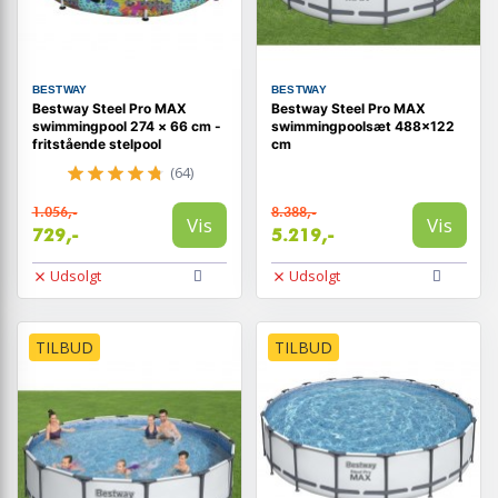
BESTWAY
BESTWAY
Bestway Steel Pro MAX
Bestway Steel Pro MAX
swimmingpool 274 × 66 cm -
swimmingpoolsæt 488x122
fritstående stelpool
cm
(64)
1.056,-
8.388,-
Vis
Vis
729,-
5.219,-
Udsolgt
Udsolgt
TILBUD
TILBUD