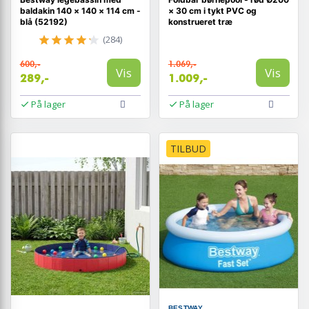
baldakin 140 × 140 × 114 cm -
× 30 cm i tykt PVC og
blå (52192)
konstrueret træ
(284)
600,-
1.069,-
Vis
Vis
289,-
1.009,-
På lager
På lager
TILBUD
BESTWAY