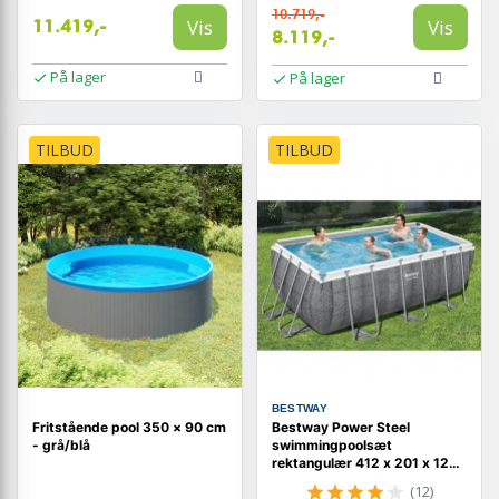
10.719,-
Vis
Vis
11.419,-
8.119,-
På lager
På lager
TILBUD
TILBUD
BESTWAY
Fritstående pool 350 × 90 cm
Bestway Power Steel
- grå/blå
swimmingpoolsæt
rektangulær 412 x 201 x 122
cm
(12)