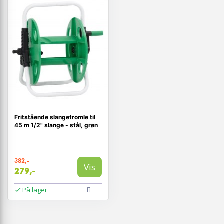
Fritstående slangetromle til
45 m 1/2" slange - stål, grøn
382,-
Vis
279,-
På lager