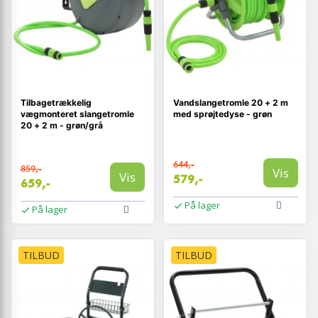
Tilbagetrækkelig
Vandslangetromle 20 + 2 m
vægmonteret slangetromle
med sprøjtedyse - grøn
20 + 2 m - grøn/grå
644,-
859,-
Vis
Vis
579,-
659,-
På lager
På lager
TILBUD
TILBUD