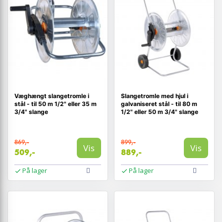
Væghængt slangetromle i
Slangetromle med hjul i
stål - til 50 m 1/2" eller 35 m
galvaniseret stål - til 80 m
3/4" slange
1/2" eller 50 m 3/4" slange
869,-
899,-
Vis
Vis
509,-
889,-
På lager
På lager