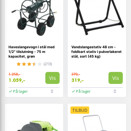
Haveslangevogn i stål med
Vandslangestativ 48 cm -
1/2" tilslutning - 75 m
foldbart stativ i pulverlakeret
kapacitet, grøn
stål, sort (45 kg)
(213)
1.258,-
370,-
Vis
Vis
1.059,-
319,-
På lager
På lager
TILBUD