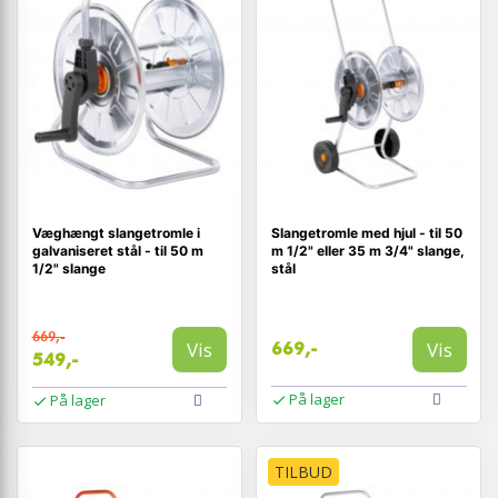
Væghængt slangetromle i
Slangetromle med hjul - til 50
galvaniseret stål - til 50 m
m 1/2" eller 35 m 3/4" slange,
1/2" slange
stål
669,-
Vis
Vis
669,-
549,-
På lager
På lager
TILBUD