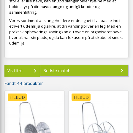
stor eller lille have, kan en god slangeholder hjælpe med at
holde styr på din
haveslange
og undgå knuder og
sammenfiltring.
Vores sortiment af slangeholdere er designet til at passe ind i
ethvert
udemiljø
og sikre, at din vanding bliver en leg. Med en
praktisk opbevaringsløsning kan du nyde en organiseret have,
hvor alt har sin plads, og du kan fokusere på at skabe et smukt
udemiljø.
Vis filtre
Fandt 44 produkter
TILBUD
TILBUD