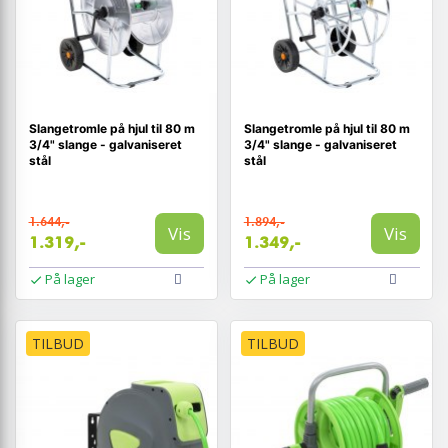
Slangetromle på hjul til 80 m
Slangetromle på hjul til 80 m
3/4" slange - galvaniseret
3/4" slange - galvaniseret
stål
stål
1.644,-
1.894,-
Vis
Vis
1.319,-
1.349,-
På lager
På lager
TILBUD
TILBUD