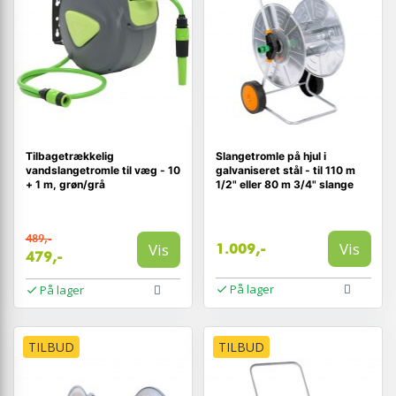
Tilbagetrækkelig
Slangetromle på hjul i
vandslangetromle til væg - 10
galvaniseret stål - til 110 m
+ 1 m, grøn/grå
1/2" eller 80 m 3/4" slange
489,-
Vis
Vis
1.009,-
479,-
På lager
På lager
TILBUD
TILBUD