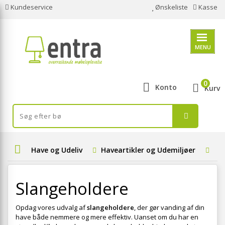
Kundeservice
Ønskeliste
Kasse
MENU
0
Konto
Kurv
Have og Udeliv
Haveartikler og Udemiljøer
Va
Slangeholdere
Opdag vores udvalg af
slangeholdere
, der gør vanding af din
have både nemmere og mere effektiv. Uanset om du har en