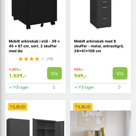
Mobilt arkivskab i stål - 39 ×
Mobilt arkivskab med 8
45 × 67 cm, sort, 2 skuffer
skuffer - metal, antracitgrå,
med lås
28×41×109 cm
(16)
1.291,-
959,-
Vis
Vis
1.039,-
949,-
På lager
På lager
TILBUD
TILBUD