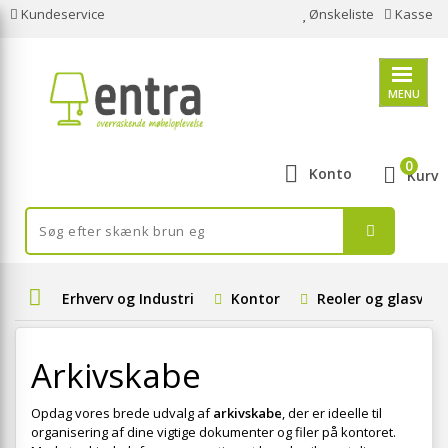
Kundeservice
Ønskeliste
Kasse
MENU
0
Konto
Kurv
Erhverv og Industri
Kontor
Reoler og glasvitri
Arkivskabe
Opdag vores brede udvalg af
arkivskabe
, der er ideelle til
organisering af dine vigtige dokumenter og filer på kontoret.