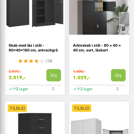
Skab med lås i stål -
Arkivskab i stål - 90 × 40 ×
90×40×180 cm, antracitgrå
40 cm, sort, låsbart
(18)
3.019,-
1.600,-
Vis
Vis
2.519,-
1.029,-
På lager
På lager
TILBUD
TILBUD