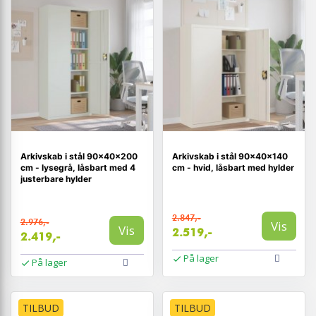
Arkivskab i stål 90×40×200
Arkivskab i stål 90×40×140
cm - lysegrå, låsbart med 4
cm - hvid, låsbart med hylder
justerbare hylder
2.847,-
2.976,-
Vis
Vis
2.519,-
2.419,-
På lager
På lager
TILBUD
TILBUD