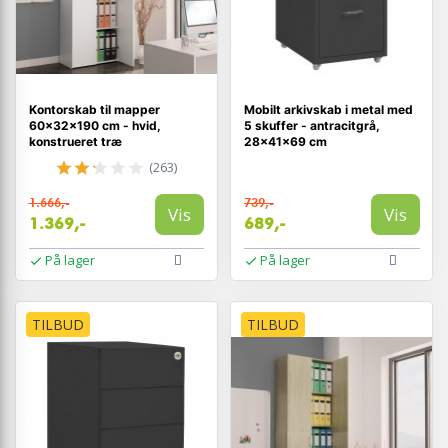
Kontorskab til mapper
Mobilt arkivskab i metal med
60×32×190 cm - hvid,
5 skuffer - antracitgrå,
konstrueret træ
28×41×69 cm
(263)
1.666,-
739,-
Vis
Vis
1.369,-
689,-
På lager
På lager
TILBUD
TILBUD