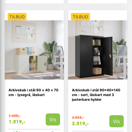
TILBUD
TILBUD
Arkivskab i stål 90 × 40 × 70
Arkivskab i stål 90×40×140
cm - lysegrå, låsbart
cm - sort, låsbart med 3
justerbare hylder
1.608,-
3.054,-
Vis
Vis
1.519,-
2.519,-