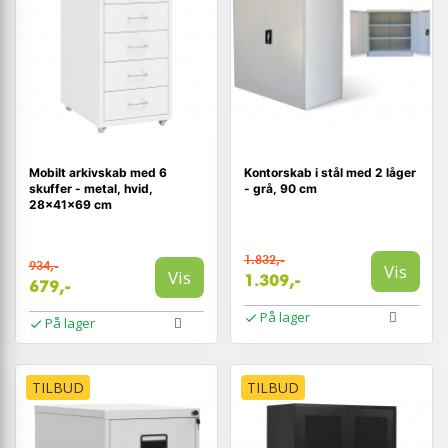
Mobilt arkivskab med 6
Kontorskab i stål med 2 låger
skuffer - metal, hvid,
- grå, 90 cm
28×41×69 cm
1.832,-
934,-
Vis
Vis
1.309,-
679,-
På lager
På lager
TILBUD
TILBUD