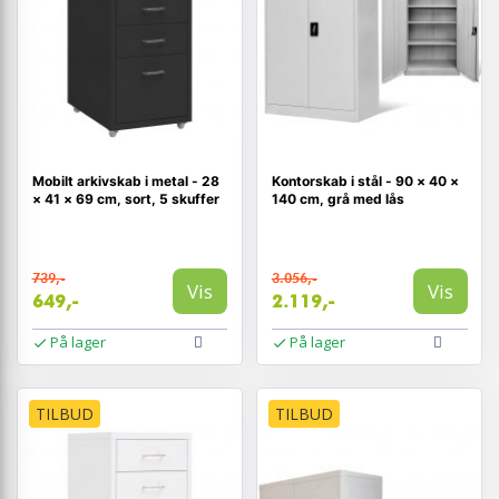
Mobilt arkivskab i metal - 28
Kontorskab i stål - 90 × 40 ×
× 41 × 69 cm, sort, 5 skuffer
140 cm, grå med lås
739,-
3.056,-
Vis
Vis
649,-
2.119,-
På lager
På lager
TILBUD
TILBUD