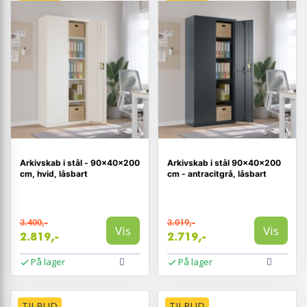
Arkivskab i stål - 90×40×200
Arkivskab i stål 90×40×200
cm, hvid, låsbart
cm - antracitgrå, låsbart
3.400,-
3.019,-
Vis
Vis
2.819,-
2.719,-
På lager
På lager
TILBUD
TILBUD