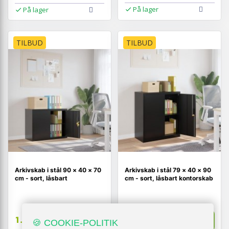
På lager
På lager
TILBUD
TILBUD
Arkivskab i stål 90 × 40 × 70
Arkivskab i stål 79 × 40 × 90
cm - sort, låsbart
cm - sort, låsbart kontorskab
1.360,-
Vis
Vis
1.619,-
🍪 COOKIE-POLITIK
1.179,-