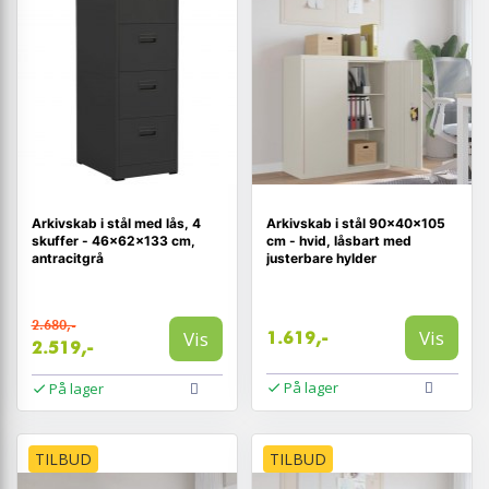
Arkivskab i stål med lås, 4
Arkivskab i stål 90×40×105
skuffer - 46×62×133 cm,
cm - hvid, låsbart med
antracitgrå
justerbare hylder
2.680,-
Vis
Vis
1.619,-
2.519,-
På lager
På lager
TILBUD
TILBUD