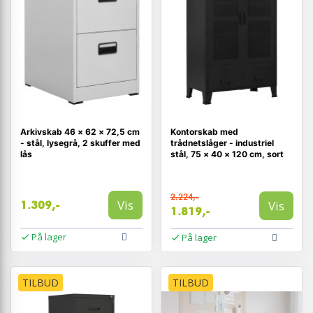
Arkivskab 46 × 62 × 72,5 cm
Kontorskab med
- stål, lysegrå, 2 skuffer med
trådnetslåger - industriel
lås
stål, 75 × 40 × 120 cm, sort
2.224,-
Vis
Vis
1.309,-
1.819,-
På lager
På lager
TILBUD
TILBUD