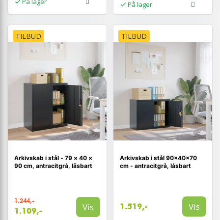
På lager
På lager
TILBUD
TILBUD
Arkivskab i stål - 79 × 40 ×
Arkivskab i stål 90×40×70
90 cm, antracitgrå, låsbart
cm - antracitgrå, låsbart
1.244,-
Vis
Vis
1.519,-
1.109,-