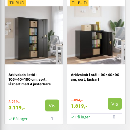
TILBUD
TILBUD
Arkivskab i stål -
Arkivskab i stål - 90×40×90
105×40×180 cm, sort,
cm, sort, låsbart
låsbart med 4 justerbare
hylder
1.894,-
3.219,-
Vis
Vis
1.819,-
3.119,-
På lager
På lager