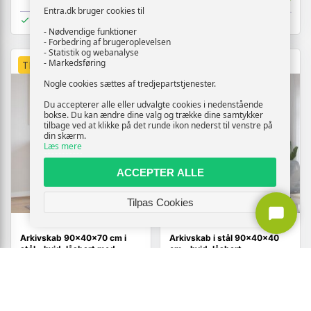
Entra.dk bruger cookies til
På lager
På lager
- Nødvendige funktioner
- Forbedring af brugeroplevelsen
- Statistik og webanalyse
- Markedsføring
TILBUD
TILBUD
Nogle cookies sættes af tredjepartstjenester.
Du accepterer alle eller udvalgte cookies i nedenstående
bokse. Du kan ændre dine valg og trække dine samtykker
tilbage ved at klikke på det runde ikon nederst til venstre på
din skærm.
Læs mere
ACCEPTER ALLE
Tilpas Cookies
Arkivskab 90×40×70 cm i
Arkivskab i stål 90×40×40
stål - hvid, låsbart med
cm - hvid, låsbart
justerbar hylde
1.340,-
1.516,-
Vis
Vis