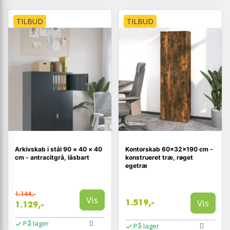
TILBUD
TILBUD
Arkivskab i stål 90 × 40 × 40
Kontorskab 60×32×190 cm -
cm - antracitgrå, låsbart
konstrueret træ, røget
egetræ
1.144,-
Vis
Vis
1.519,-
1.129,-
På lager
På lager