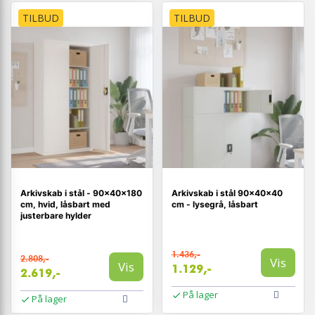
TILBUD
TILBUD
Arkivskab i stål - 90×40×180
Arkivskab i stål 90×40×40
cm, hvid, låsbart med
cm - lysegrå, låsbart
justerbare hylder
1.436,-
2.808,-
Vis
Vis
1.129,-
2.619,-
På lager
På lager