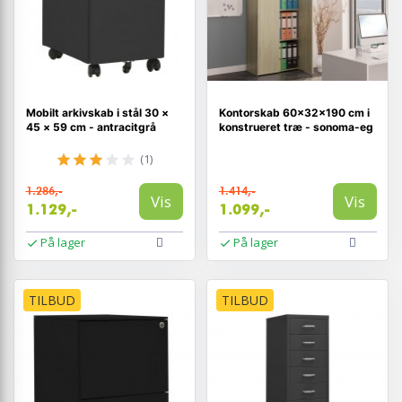
Mobilt arkivskab i stål 30 ×
Kontorskab 60×32×190 cm i
45 × 59 cm - antracitgrå
konstrueret træ - sonoma-eg
(1)
1.286,-
1.414,-
Vis
Vis
1.129,-
1.099,-
På lager
På lager
TILBUD
TILBUD