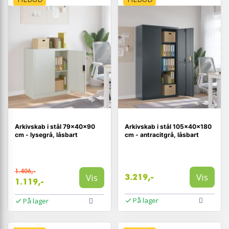
Arkivskab i stål 79×40×90
Arkivskab i stål 105×40×180
cm - lysegrå, låsbart
cm - antracitgrå, låsbart
1.406,-
Vis
Vis
3.219,-
1.119,-
På lager
På lager