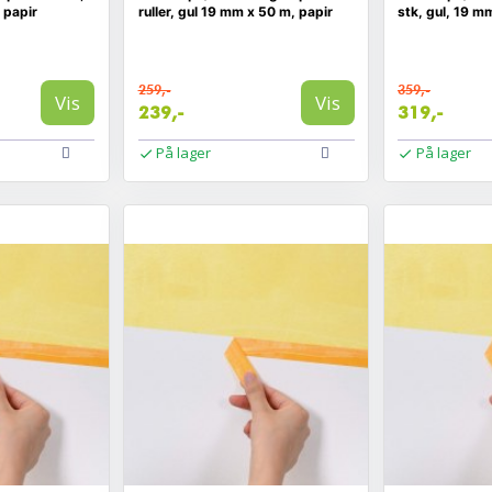
 papir
ruller, gul 19 mm x 50 m, papir
stk, gul, 19 m
259,-
359,-
Vis
Vis
239,-
319,-
På lager
På lager