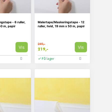
gstape - 6 ruller,
Malertape/Maskeringstape - 12
50 m, papir
ruller, hvid, 19 mm x 50 m, papir
249,-
Vis
Vis
219,-
På lager