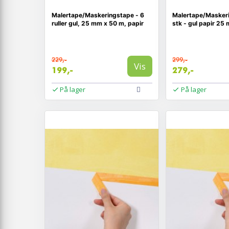
Malertape/Maskeringstape - 6
Malertape/Masker
ruller gul, 25 mm x 50 m, papir
stk - gul papir 25
229,-
299,-
Vis
199,-
279,-
På lager
På lager