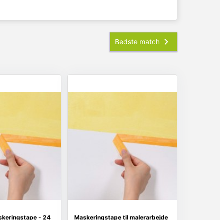
keringstape - 24
Maskeringstape til malerarbejde