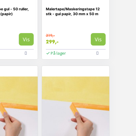
 gul - 50 ruller,
Malertape/Maskeringstape 12
(papir)
stk - gul papir, 30 mm x 50 m
319,-
Vis
Vis
299,-
På lager