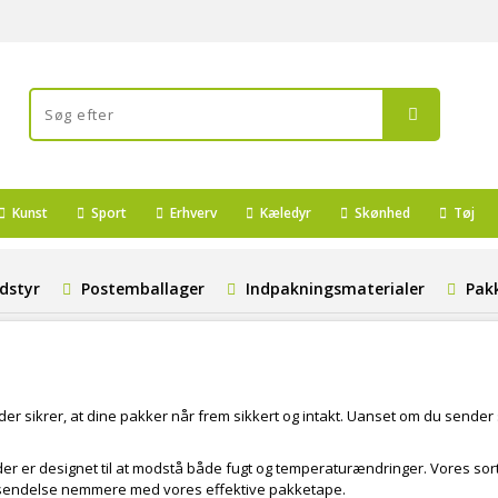
Kunst
Sport
Erhverv
Kæledyr
Skønhed
Tøj
dstyr
Postemballager
Indpakningsmaterialer
Pak
r sikrer, at dine pakker når frem sikkert og intakt. Uanset om du sender s
 der er designet til at modstå både fugt og temperaturændringer. Vores sort
forsendelse nemmere med vores effektive pakketape.