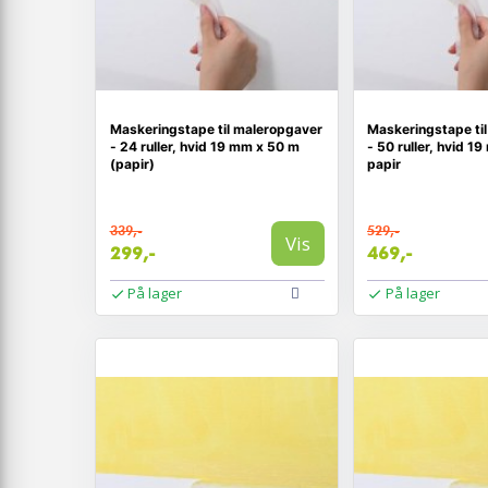
Maskeringstape til maleropgaver
Maskeringstape til
- 24 ruller, hvid 19 mm x 50 m
- 50 ruller, hvid 1
(papir)
papir
339,-
529,-
Vis
299,-
469,-
På lager
På lager