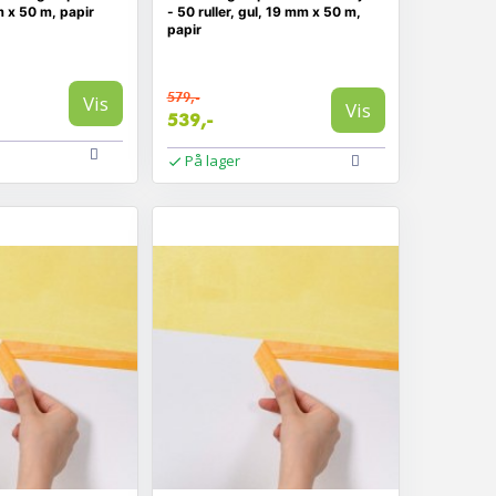
m x 50 m, papir
- 50 ruller, gul, 19 mm x 50 m,
papir
579,-
Vis
Vis
539,-
På lager