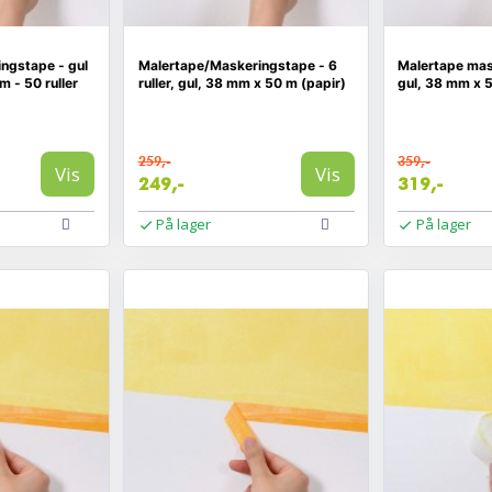
ngstape - gul
Malertape/Maskeringstape - 6
Malertape mask
m - 50 ruller
ruller, gul, 38 mm x 50 m (papir)
gul, 38 mm x 5
259,-
359,-
Vis
Vis
249,-
319,-
På lager
På lager