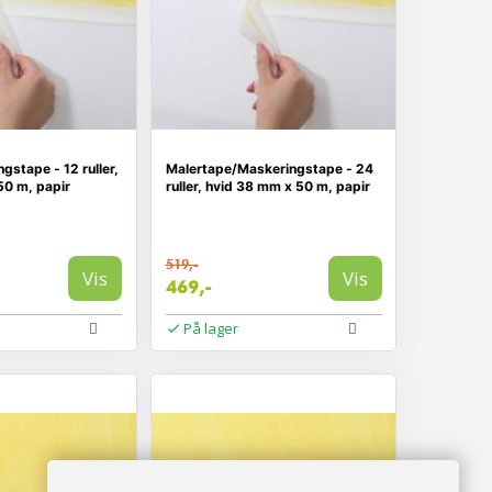
gstape - 12 ruller,
Malertape/Maskeringstape - 24
50 m, papir
ruller, hvid 38 mm x 50 m, papir
519,-
Vis
Vis
469,-
På lager