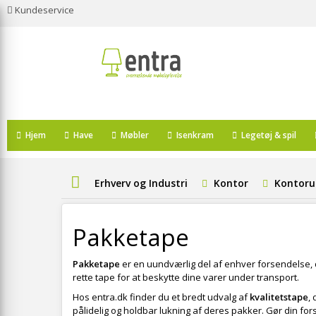
Kundeservice
Hjem
Have
Møbler
Isenkram
Legetøj & spil
Erhverv og Industri
Kontor
Kontoru
Pakketape
Pakketape
er en uundværlig del af enhver forsendelse, de
rette tape for at beskytte dine varer under transport.
Hos entra.dk finder du et bredt udvalg af
kvalitetstape
,
pålidelig og holdbar lukning af deres pakker. Gør din 