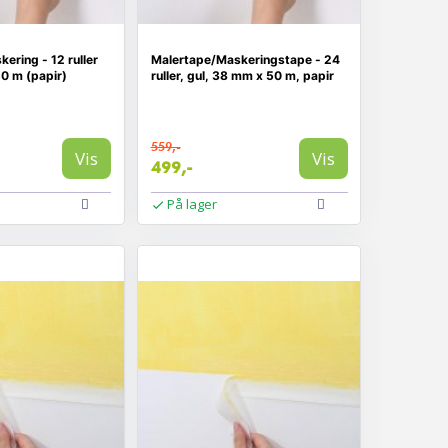
ering - 12 ruller
Malertape/Maskeringstape - 24
0 m (papir)
ruller, gul, 38 mm x 50 m, papir
559,-
Vis
Vis
499,-
På lager