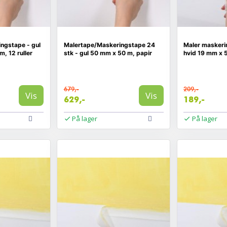
ngstape - gul
Malertape/Maskeringstape 24
Maler maskerin
, 12 ruller
stk - gul 50 mm x 50 m, papir
hvid 19 mm x 
679,-
209,-
Vis
Vis
629,-
189,-
På lager
På lager