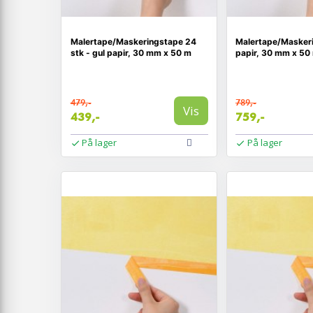
Malertape/Maskeringstape 24
Malertape/Maskeri
stk - gul papir, 30 mm x 50 m
papir, 30 mm x 50 
479,-
789,-
Vis
439,-
759,-
På lager
På lager