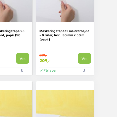
skeringstape 25
Maskeringstape til malerarbejde
id, papir (50
- 6 ruller, hvid, 30 mm x 50 m
(papir)
239,-
Vis
Vis
209,-
På lager