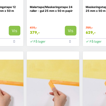
ingstape 12
Malertape/Maskeringstape 24
Maskeringstape
 mm x 50 m
ruller - gul 25 mm x 50 m papir
25 mm x 50 m 
419,-
709,-
Vis
Vis
379,-
629,-
På lager
På lager