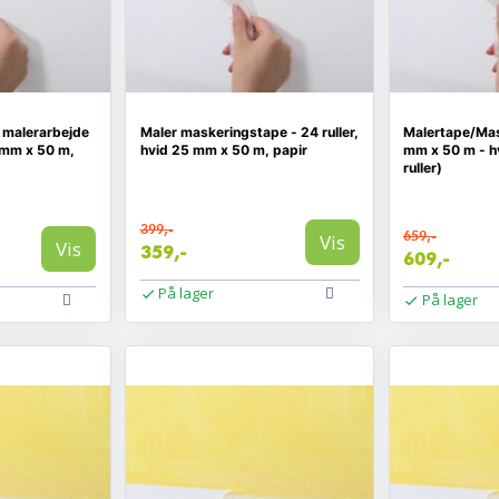
 malerarbejde
Maler maskeringstape - 24 ruller,
Malertape/Ma
9 mm x 50 m,
hvid 25 mm x 50 m, papir
mm x 50 m - hv
ruller)
399,-
659,-
Vis
Vis
359,-
609,-
På lager
På lager