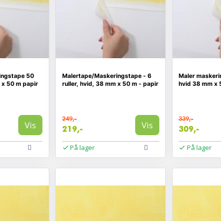
ingstape 50
Malertape/Maskeringstape - 6
Maler maskerin
m x 50 m papir
ruller, hvid, 38 mm x 50 m - papir
hvid 38 mm x 
249,-
339,-
Vis
Vis
219,-
309,-
På lager
På lager