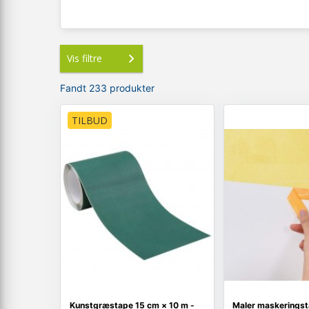
Vis filtre
Fandt 233 produkter
TILBUD
Kunstgræstape 15 cm × 10 m -
Maler maskeringsta