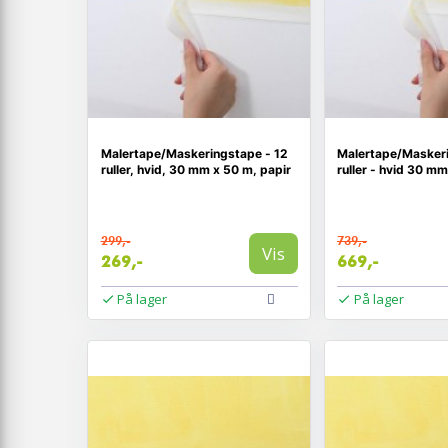
Malertape/Maskeringstape - 12
Malertape/Masker
ruller, hvid, 30 mm x 50 m, papir
ruller - hvid 30 m
299,-
739,-
Vis
269,-
669,-
På lager
På lager