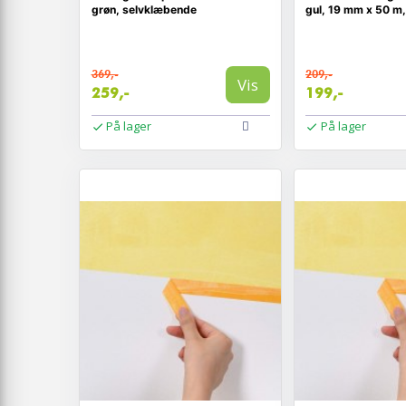
grøn, selvklæbende
gul, 19 mm x 50 m,
369,-
209,-
Vis
259,-
199,-
På lager
På lager