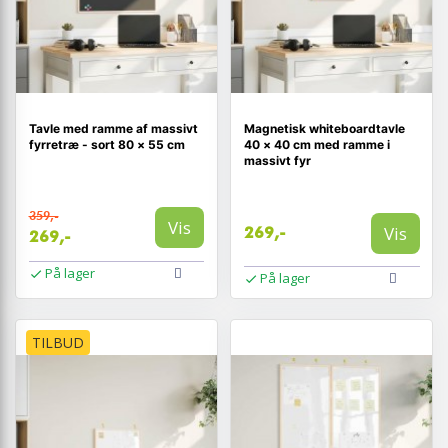
Tavle med ramme af massivt
Magnetisk whiteboardtavle
fyrretræ - sort 80 × 55 cm
40 × 40 cm med ramme i
massivt fyr
359,-
Vis
Vis
269,-
269,-
På lager
På lager
TILBUD