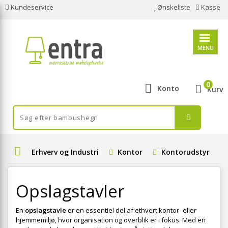
Kundeservice
Ønskeliste
Kasse
MENU
0
Konto
Kurv
Erhverv og Industri
Kontor
Kontorudstyr
Opslagstavler
En
opslagstavle
er en essentiel del af ethvert kontor- eller
hjemmemiljø, hvor organisation og overblik er i fokus. Med en