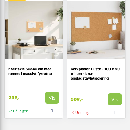
Korktavle 60×40 cm med
Korkplader 12 stk - 100 × 50
ramme i massivt fyrretræ
× 1 cm - brun
opslagstavle/isolering
Vis
239,-
Vis
509,-
På lager
Udsolgt