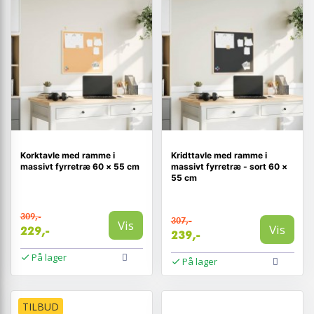
Korktavle med ramme i
Kridttavle med ramme i
massivt fyrretræ 60 × 55 cm
massivt fyrretræ - sort 60 ×
55 cm
309,-
307,-
Vis
Vis
229,-
239,-
På lager
På lager
TILBUD