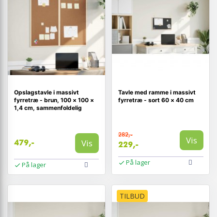
Opslagstavle i massivt
Tavle med ramme i massivt
fyrretræ - brun, 100 × 100 ×
fyrretræ - sort 60 × 40 cm
1,4 cm, sammenfoldelig
282,-
Vis
Vis
479,-
229,-
På lager
På lager
TILBUD