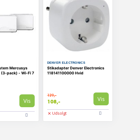
DENVER ELECTRONICS
ystem Mercusys
Stikadapter Denver Electronics
(3-pack) - Wi‑Fi 7
118141100000 Hvid
129,-
Vis
Vis
108,-
Udsolgt