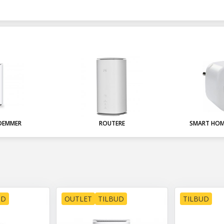
DEMMER
ROUTERE
SMART HOM
UD
OUTLET
TILBUD
TILBUD