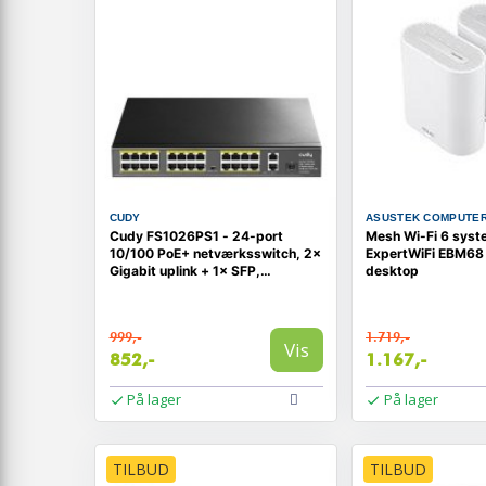
CUDY
ASUSTEK COMPUTE
Cudy FS1026PS1 - 24-port
Mesh Wi-Fi 6 sys
10/100 PoE+ netværksswitch, 2×
ExpertWiFi EBM68
Gigabit uplink + 1× SFP,
desktop
unmanaged - Sort
999,-
1.719,-
Vis
852,-
1.167,-
På lager
På lager
TILBUD
TILBUD