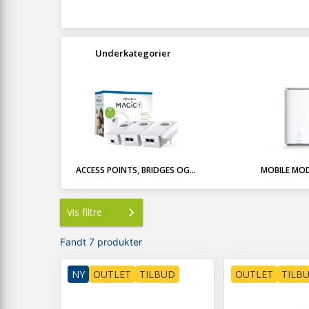
Underkategorier
ACCESS POINTS, BRIDGES OG...
MOBILE MO
Vis filtre
Fandt 7 produkter
NY
OUTLET
TILBUD
OUTLET
TILB