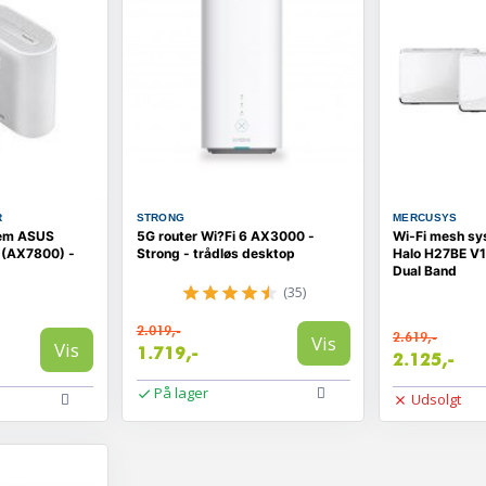
R
STRONG
MERCUSYS
tem ASUS
5G router Wi?Fi 6 AX3000 -
Wi‑Fi mesh s
 (AX7800) -
Strong - trådløs desktop
Halo H27BE V1 
Dual Band
(35)
2.019,-
2.619,-
Vis
Vis
1.719,-
2.125,-
På lager
Udsolgt