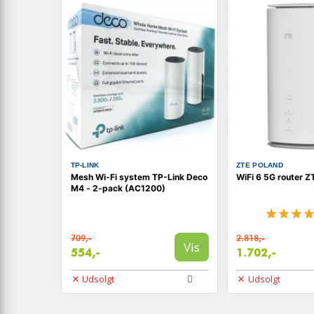
TP-LINK
ZTE POLAND
Mesh Wi-Fi system TP-Link Deco
WiFi 6 5G router 
M4 - 2-pack (AC1200)
709,-
2.818,-
Vis
554,-
1.702,-
Udsolgt
Udsolgt