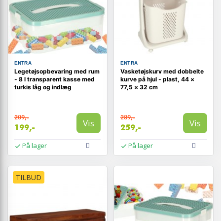
ENTRA
ENTRA
Legetøjsopbevaring med rum
Vasketøjskurv med dobbelte
- 8 l transparent kasse med
kurve på hjul - plast, 44 ×
turkis låg og indlæg
77,5 × 32 cm
209,-
289,-
Vis
Vis
199,-
259,-
På lager
På lager
TILBUD