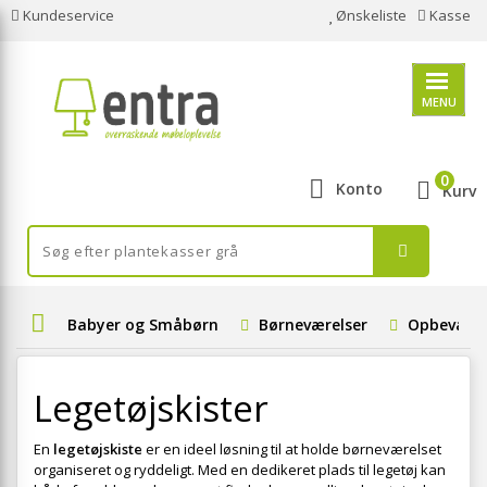
Kundeservice
Ønskeliste
Kasse
MENU
0
Konto
Kurv
Babyer og Småbørn
Børneværelser
Opbevarin
Legetøjskister
En
legetøjskiste
er en ideel løsning til at holde børneværelset
organiseret og ryddeligt. Med en dedikeret plads til legetøj kan