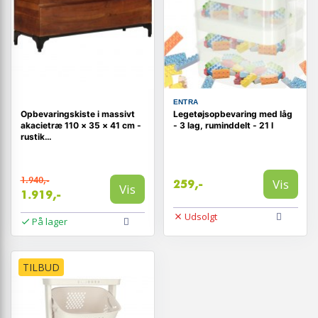
ENTRA
Opbevaringskiste i massivt
Legetøjsopbevaring med låg
akacietræ 110 × 35 × 41 cm -
- 3 lag, ruminddelt - 21 l
rustik
legetøjskiste/opbevaringsbænk
1.940,-
Vis
259,-
Vis
1.919,-
Udsolgt
På lager
TILBUD