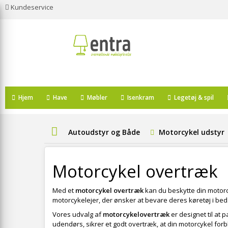
Kundeservice
Hjem
Have
Møbler
Isenkram
Legetøj & spil
Autoudstyr og Både
Motorcykel udstyr
Motorcykel overtræk
Med et
motorcykel overtræk
kan du beskytte din motorcy
motorcykelejer, der ønsker at bevare deres køretøj i beds
Vores udvalg af
motorcykelovertræk
er designet til at 
udendørs, sikrer et godt overtræk, at din motorcykel forbl