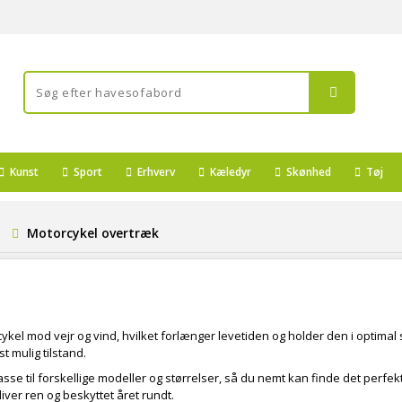
Kunst
Sport
Erhverv
Kæledyr
Skønhed
Tøj
Motorcykel overtræk
kel mod vejr og vind, hvilket forlænger levetiden og holder den i optimal 
t mulig tilstand.
passe til forskellige modeller og størrelser, så du nemt kan finde det per
iver ren og beskyttet året rundt.