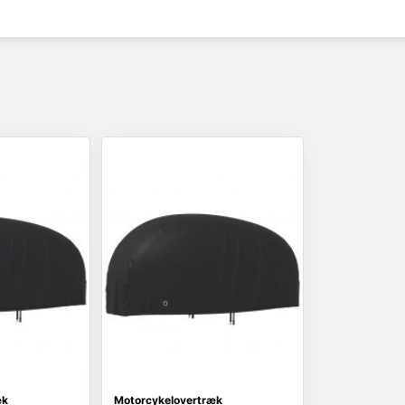
æk
Motorcykelovertræk