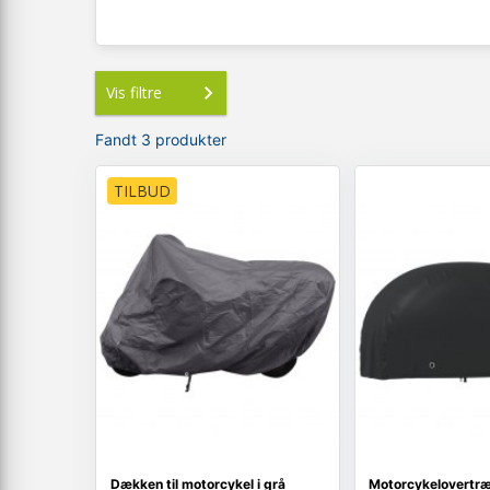
Vis filtre
Fandt 3 produkter
TILBUD
Dækken til motorcykel i grå
Motorcykelovertr