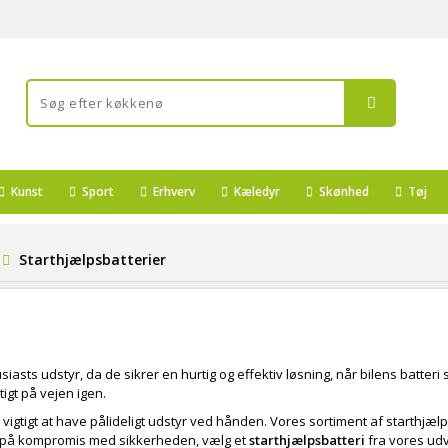
Kunst
Sport
Erhverv
Kæledyr
Skønhed
Tøj
Starthjælpsbatterier
iasts udstyr, da de sikrer en hurtig og effektiv løsning, når bilens batteri 
igt på vejen igen.
igtigt at have pålideligt udstyr ved hånden. Vores sortiment af starthjælpsba
ke på kompromis med sikkerheden, vælg et
starthjælpsbatteri
fra vores udv