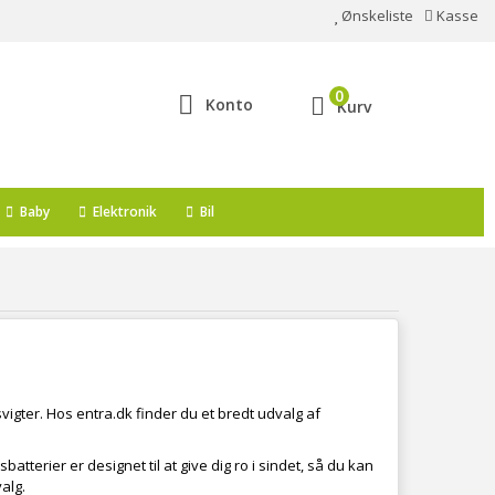
Ønskeliste
Kasse
0
Konto
Kurv
Baby
Elektronik
Bil
svigter. Hos entra.dk finder du et bredt udvalg af
tterier er designet til at give dig ro i sindet, så du kan
alg.