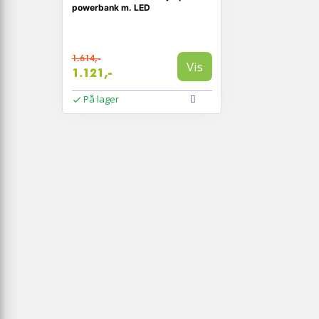
powerbank m. LED
1.614,-
Vis
1.121,-
På lager