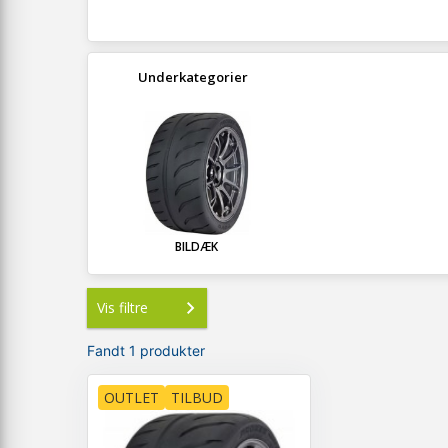
Underkategorier
BILDÆK
Vis filtre
Fandt 1 produkter
OUTLET
TILBUD