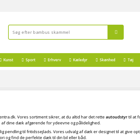
Kunst
Sport
Erhverv
Kæledyr
Skønhed
Tøj
entra.dk. Vores sortiment sikrer, at du altid har det rette
autoudstyr
til at
en af dine dæk afgørende for ydeevne og pålidelighed.
lig pendling til fritidssejlads. Vores udvalg af dæk er designet til at give o
ri og find de perfekte dæk til din bil eller båd.