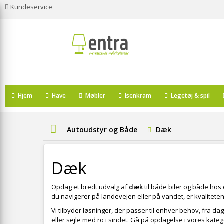
Kundeservice
Hjem
Have
Møbler
Isenkram
Legetøj & spil
Autoudstyr og Både
Dæk
Dæk
Opdag et bredt udvalg af
dæk
til både biler og både hos 
du navigerer på landevejen eller på vandet, er kvalitet
Vi tilbyder løsninger, der passer til enhver behov, fra dag
eller sejle med ro i sindet. Gå på opdagelse i vores katego