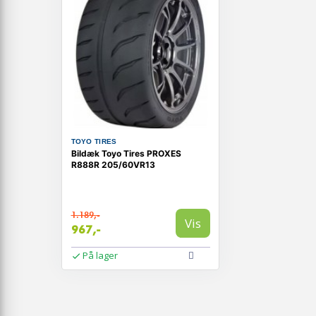
TOYO TIRES
Bildæk Toyo Tires PROXES
R888R 205/60VR13
1.189,-
Vis
967,-
På lager