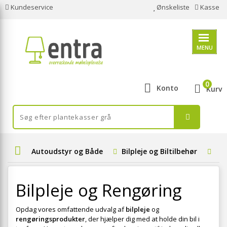
Kundeservice
Ønskeliste
Kasse
MENU
0
Konto
Kurv
Autoudstyr og Både
Bilpleje og Biltilbehør
Bil
Bilpleje og Rengøring
Opdag vores omfattende udvalg af
bilpleje
og
rengøringsprodukter
, der hjælper dig med at holde din bil i