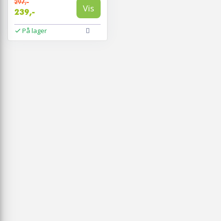
297,-
Vis
239,-
På lager