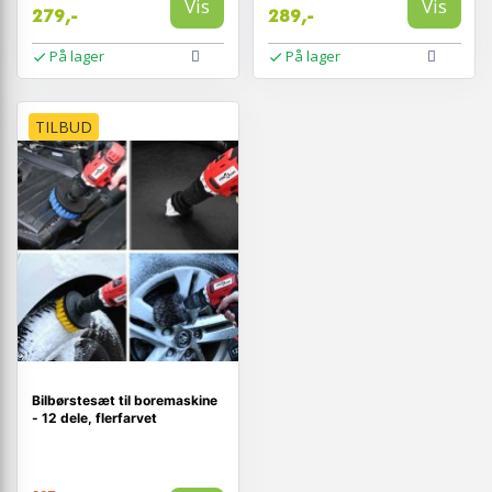
Vis
Vis
279,-
289,-
På lager
På lager
TILBUD
Bilbørstesæt til boremaskine
- 12 dele, flerfarvet