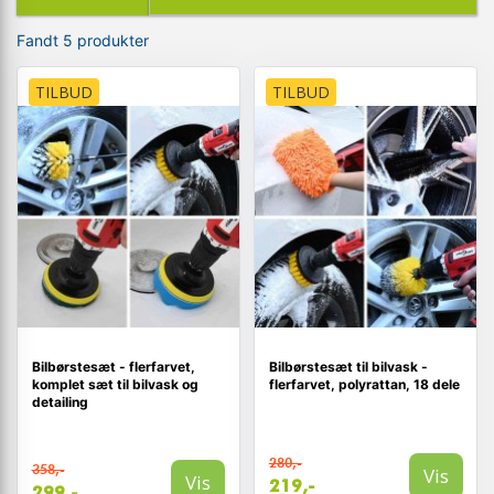
Fandt 5 produkter
TILBUD
TILBUD
Bilbørstesæt - flerfarvet,
Bilbørstesæt til bilvask -
komplet sæt til bilvask og
flerfarvet, polyrattan, 18 dele
detailing
280,-
358,-
Vis
Vis
219,-
299,-