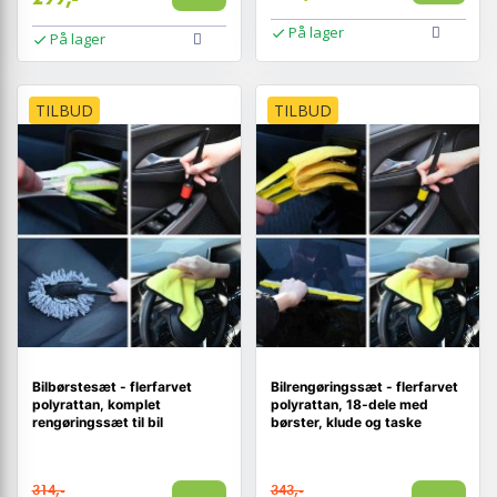
På lager
På lager
TILBUD
TILBUD
Bilbørstesæt - flerfarvet
Bilrengøringssæt - flerfarvet
polyrattan, komplet
polyrattan, 18-dele med
rengøringssæt til bil
børster, klude og taske
314,-
343,-