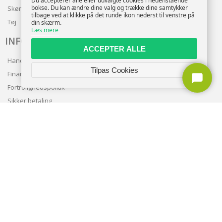
Du accepterer alle eller udvalgte cookies i nedenstående
bokse. Du kan ændre dine valg og trække dine samtykker
Skønhed
tilbage ved at klikke på det runde ikon nederst til venstre på
Tøj
din skærm.
Læs mere
INFO
ACCEPTER ALLE
Handelsbetingelser
Tilpas Cookies
Finansering
Fortrolighedspolitik
Sikker betaling
Levering
Nyhedsbrev
Kundeservice
TILMELD NYHEDSBREV
TILMELD
Copyright © 2026 | CVR: DK41222093 | Alle rettigheder forbeholdes |