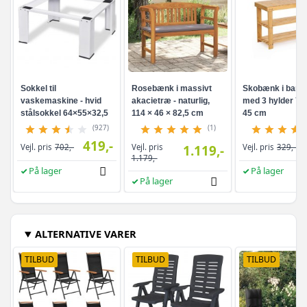
Sokkel til
Rosebænk i massivt
Skobænk i bam
vaskemaskine - hvid
akacietræ - naturlig,
med 3 hylder 70 
stålsokkel 64×55×32,5
114 × 46 × 82,5 cm
45 cm
cm
(927)
(1)
419,-
Vejl. pris
Vejl. pris
702,-
1.119,-
Vejl. pris
329,-
1.179,-
På lager
På lager
På lager
ALTERNATIVE VARER
TILBUD
TILBUD
TILBUD