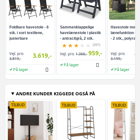
Foldbare havestole - 6
Sammenklappelige
Havestole med
stk. i sort textilene,
havelænestole i plastik
lænefunktion og
justerbare
- antracitgrå, 2 stk.
- 2 stk., polyratt
(201)
959,-
Vejl. pris
Vejl. pris
3.619,-
Vejl. pris
1.366,-
1.
3.819,-
3.199,-
På lager
På lager
På lager
ANDRE KUNDER KIGGEDE OGSÅ PÅ
TILBUD
TILBUD
TILBUD