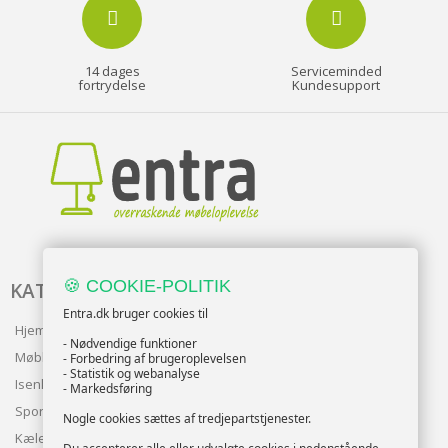
14 dages
Serviceminded
fortrydelse
Kundesupport
🍪 COOKIE-POLITIK
KATALOG
Entra.dk bruger cookies til
Hjem & Have
- Nødvendige funktioner
Møbler
- Forbedring af brugeroplevelsen
- Statistik og webanalyse
Isenkram
- Markedsføring
Sport
Nogle cookies sættes af tredjepartstjenester.
Kæledyr