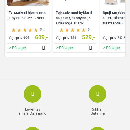
Tv-stativ til hjørne med
Tøjstativ med hylder 5
Spejl-smykkesk
1 hylde 32"-65" - sort
niveauer, skohylde, 6
6 LED, låsbart -
sidekroge, rustik
fritstående 360°
brun/sort
drejefunktion,
(13)
(2)
rammeløst
609,-
529,-
Vejl. pris
906,-
Vejl. pris
589,-
Vejl. pris
2.019,-
helkropsspejl, 3
opbevaringshyld
På lager
På lager
På lager
hvid/greige
Levering
Sikker
i hele Danmark
Betaling