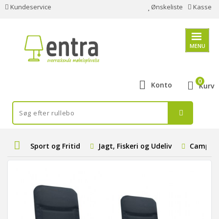
Kundeservice
Ønskeliste
Kasse
MENU
0
Konto
Kurv
Sport og Fritid
Jagt, Fiskeri og Udeliv
Camping 