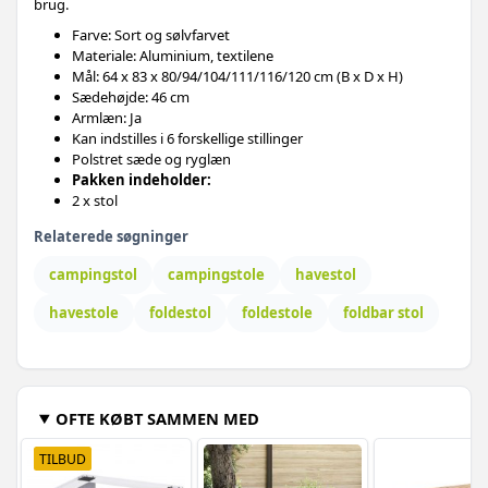
brug.
Farve: Sort og sølvfarvet
Materiale: Aluminium, textilene
Mål: 64 x 83 x 80/94/104/111/116/120 cm (B x D x H)
Sædehøjde: 46 cm
Armlæn: Ja
Kan indstilles i 6 forskellige stillinger
Polstret sæde og ryglæn
Pakken indeholder:
2 x stol
Relaterede søgninger
campingstol
campingstole
havestol
havestole
foldestol
foldestole
foldbar stol
OFTE KØBT SAMMEN MED
TILBUD