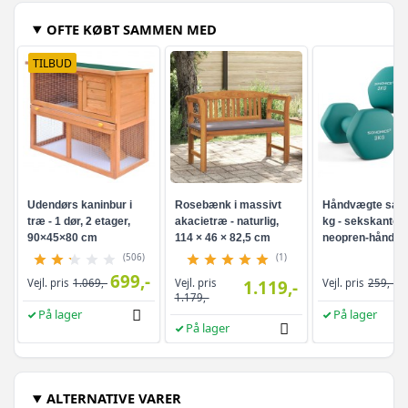
OFTE KØBT SAMMEN MED
TILBUD
Udendørs kaninbur i
Rosebænk i massivt
Håndvægte sæt 
træ - 1 dør, 2 etager,
akacietræ - naturlig,
kg - sekskanted
90×45×80 cm
114 × 46 × 82,5 cm
neopren-håndvæ
turkis
(506)
(1)
699,-
Vejl. pris
Vejl. pris
1.069,-
1.119,-
Vejl. pris
259,-
1.179,-
På lager
På lager
På lager
ALTERNATIVE VARER