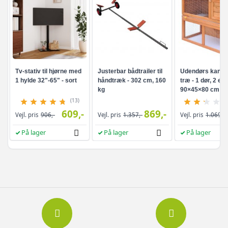
Tv-stativ til hjørne med
Justerbar bådtrailer til
Udendørs kaninb
1 hylde 32"-65" - sort
håndtræk - 302 cm, 160
træ - 1 dør, 2 eta
kg
90×45×80 cm
(13)
609,-
869,-
Vejl. pris
906,-
Vejl. pris
1.357,-
Vejl. pris
1.069,-
På lager
På lager
På lager