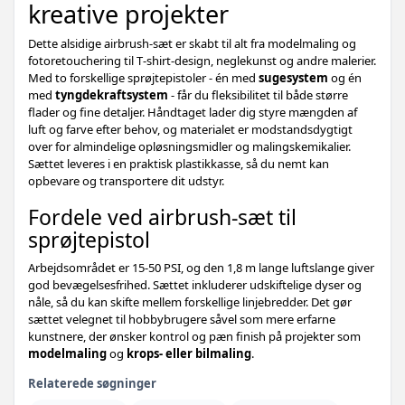
kreative projekter
Dette alsidige airbrush-sæt er skabt til alt fra modelmaling og
fotoretouchering til T‑shirt-design, neglekunst og andre malerier.
Med to forskellige sprøjtepistoler - én med
sugesystem
og én
med
tyngdekraftsystem
- får du fleksibilitet til både større
flader og fine detaljer. Håndtaget lader dig styre mængden af
luft og farve efter behov, og materialet er modstandsdygtigt
over for almindelige opløsningsmidler og malingskemikalier.
Sættet leveres i en praktisk plastikkasse, så du nemt kan
opbevare og transportere dit udstyr.
Fordele ved airbrush-sæt til
sprøjtepistol
Arbejdsområdet er 15-50 PSI, og den 1,8 m lange luftslange giver
god bevægelsesfrihed. Sættet inkluderer udskiftelige dyser og
nåle, så du kan skifte mellem forskellige linjebredder. Det gør
sættet velegnet til hobbybrugere såvel som mere erfarne
kunstnere, der ønsker kontrol og pæn finish på projekter som
modelmaling
og
krops- eller bilmaling
.
Relaterede søgninger