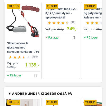
TILBUD
TILBUD
TILBUD
Slibemaskine til
Airbrush-sæt med 0,2 /
Vakuumsæt til t
gipsvæg med
0,3 / 0,5 mm dyser -
og påfyldning af
støvsugerfunktion - 750
sprøjtepistol til
kølesystem - inkl
W
modelmaling, kunst og
universaladapte
(156)
(48)
negle
kuffert
349,-
Vejl. pris
1.139,-
Vejl. pris
457,-
Vejl. pris
534,-
1.896,-
På lager
På lager
På lager
ANDRE KUNDER KIGGEDE OGSÅ PÅ
TILBUD
TILBUD
TILBUD