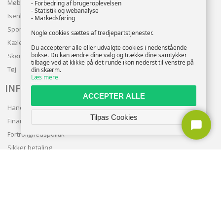
Møbler
- Forbedring af brugeroplevelsen
- Statistik og webanalyse
Isenkram
- Markedsføring
Sport
Nogle cookies sættes af tredjepartstjenester.
Kæledyr
Du accepterer alle eller udvalgte cookies i nedenstående
bokse. Du kan ændre dine valg og trække dine samtykker
Skønhed
tilbage ved at klikke på det runde ikon nederst til venstre på
Tøj
din skærm.
Læs mere
INFO
ACCEPTER ALLE
Handelsbetingelser
Tilpas Cookies
Finansering
Fortrolighedspolitik
Sikker betaling
Levering
Nyhedsbrev
Kundeservice
TILMELD NYHEDSBREV