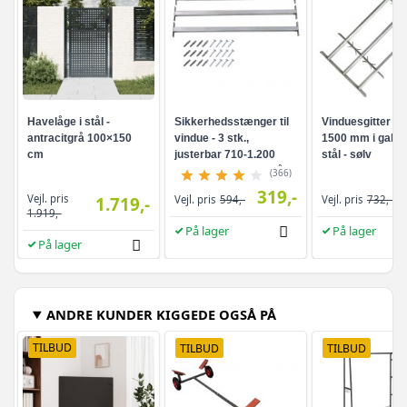
Havelåge i stål -
Sikkerhedsstænger til
Vinduesgitter 10
antracitgrå 100×150
vindue - 3 stk.,
1500 mm i galva
cm
justerbar 710-1.200
stål - sølv
mm, galvaniseret stål,
(366)
sølv
319,-
Vejl. pris
1.719,-
Vejl. pris
594,-
Vejl. pris
732,-
1.919,-
På lager
På lager
På lager
ANDRE KUNDER KIGGEDE OGSÅ PÅ
TILBUD
TILBUD
TILBUD