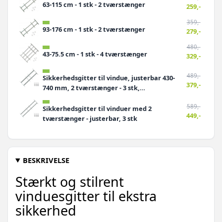
63-115 cm - 1 stk - 2 tværstænger
259,-
359,-
93-176 cm - 1 stk - 2 tværstænger
279,-
480,-
43-75.5 cm - 1 stk - 4 tværstænger
329,-
489,-
Sikkerhedsgitter til vindue, justerbar 430-
379,-
740 mm, 2 tværstænger - 3 stk,
galvaniseret stål
589,-
Sikkerhedsgitter til vinduer med 2
449,-
tværstænger - justerbar, 3 stk
659,-
Sikkerhedsrist til vinduer - justerbar 430-
499,-
740 mm, 3 tværstænger, 3 stk
BESKRIVELSE
669,-
Sikkerhedsgitter til vinduer - justerbar
Stærkt og stilrent
509,-
længde 930-1.740 mm, 2 tværstænger, 3 stk
vinduesgitter til ekstra
739,-
Sikkerhedsrist til vinduer - justerbar 630-
sikkerhed
579,-
1140 mm, 3 tværstænger, 3 stk