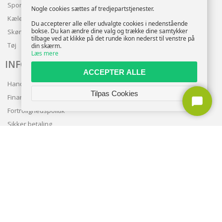
Sport
Nogle cookies sættes af tredjepartstjenester.
Kæledyr
Du accepterer alle eller udvalgte cookies i nedenstående
bokse. Du kan ændre dine valg og trække dine samtykker
Skønhed
tilbage ved at klikke på det runde ikon nederst til venstre på
Tøj
din skærm.
Læs mere
INFO
ACCEPTER ALLE
Handelsbetingelser
Tilpas Cookies
Finansering
Fortrolighedspolitik
Sikker betaling
Levering
Nyhedsbrev
Kundeservice
TILMELD NYHEDSBREV
TILMELD