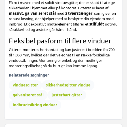
Få ro i maven med et solidt vinduesgitter, der er skabt til at øge
759,-
Sikkerhedsgitter til vinduer - 3 stk,
sikkerheden i hjemmet eller på kontoret. Gitteret er lavet af
589,-
justerbar 430-740 mm, galvaniseret stål, 4
massivt, galvaniseret stål
med
3 tværstænger
, som giver en
tværstænger
robust løsning, der hjælper med at beskytte din ejendom mod
919,-
Sikkerhedsrist til vinduer med 3
indbrud. Et dekorativt midterelement tilfører et
stilfuldt
udtryk,
709,-
tværstænger - 3 stk, justerbar 930-1740 mm
så sikkerhed og æstetik går hånd i hånd.
Fleksibel pasform til flere vinduer
979,-
Sikkerhedsgitter til vinduer - galvaniseret
739,-
stål, justerbar længde, 4 tværstænger (3
Gitteret monteres horisontalt og kan justeres i bredden fra 700
stk)
til 1.050 mm, hvilket gør det velegnet til en række forskellige
1.149,-
Sikkerhedsgitter til vinduer - 4
vinduesåbninger. Montering er enkel, og der medfølger
879,-
tværstænger, justerbar længde, 3 stk
monteringstilbehør, så du hurtigt kan komme i gang.
782,-
Relaterede søgninger
93-175 cm - 1 stk - 4 tværstænger
449,-
vinduesgitter
sikkerhedsgitter vindue
732,-
63-115 cm - 1 stk - 4 tværstænger
389,-
galvaniseret stål
justerbart gitter
indbrudssikring vinduer