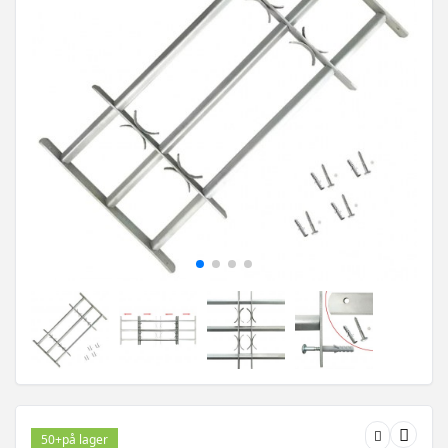
50+
på lager