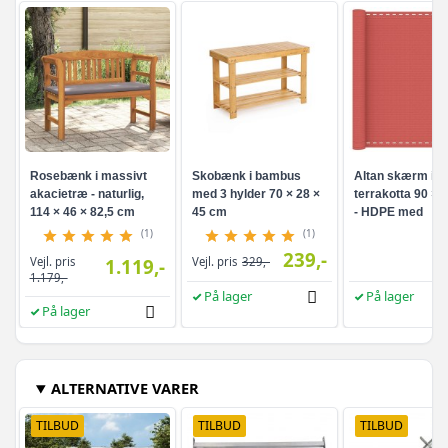
Rosebænk i massivt
Skobænk i bambus
Altan skærm i
akacietræ - naturlig,
med 3 hylder 70 × 28 ×
terrakotta 90 × 
114 × 46 × 82,5 cm
45 cm
- HDPE med
aluminiumsøjer
(1)
(1)
239,-
Vejl. pris
1.119,-
Vejl. pris
329,-
1.179,-
På lager
På lager
På lager
ALTERNATIVE VARER
TILBUD
TILBUD
TILBUD