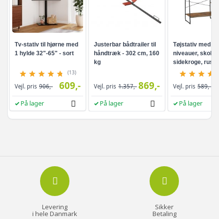
Tv-stativ til hjørne med
Justerbar bådtrailer til
Tøjstativ med hy
1 hylde 32"-65" - sort
håndtræk - 302 cm, 160
niveauer, skohyl
kg
sidekroge, rusti
brun/sort
(13)
609,-
869,-
Vejl. pris
906,-
Vejl. pris
1.357,-
Vejl. pris
589,-
På lager
På lager
På lager
Levering
Sikker
i hele Danmark
Betaling