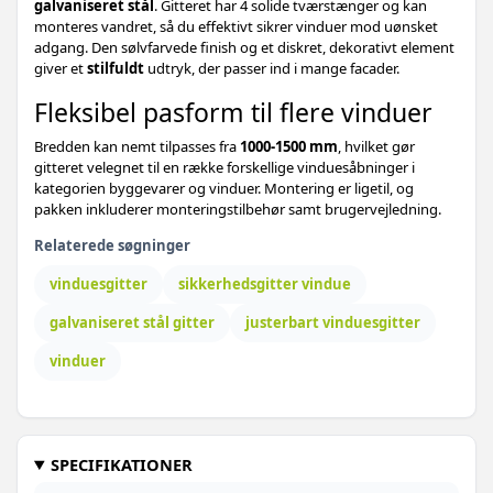
galvaniseret stål
. Gitteret har 4 solide tværstænger og kan
739,-
Sikkerhedsrist til vinduer - justerbar 630-
monteres vandret, så du effektivt sikrer vinduer mod uønsket
579,-
1140 mm, 3 tværstænger, 3 stk
adgang. Den sølvfarvede finish og et diskret, dekorativt element
giver et
stilfuldt
udtryk, der passer ind i mange facader.
759,-
Sikkerhedsgitter til vinduer - 3 stk,
589,-
Fleksibel pasform til flere vinduer
justerbar 430-740 mm, galvaniseret stål, 4
tværstænger
Bredden kan nemt tilpasses fra
1000-1500 mm
, hvilket gør
919,-
Sikkerhedsrist til vinduer med 3
709,-
gitteret velegnet til en række forskellige vinduesåbninger i
tværstænger - 3 stk, justerbar 930-1740 mm
kategorien byggevarer og vinduer. Montering er ligetil, og
pakken inkluderer monteringstilbehør samt brugervejledning.
979,-
Sikkerhedsgitter til vinduer - galvaniseret
739,-
stål, justerbar længde, 4 tværstænger (3
Relaterede søgninger
stk)
vinduesgitter
sikkerhedsgitter vindue
1.149,-
Sikkerhedsgitter til vinduer - 4
879,-
tværstænger, justerbar længde, 3 stk
galvaniseret stål gitter
justerbart vinduesgitter
507,-
43-75.5 cm - 1 stk - 3 tværstænger
vinduer
289,-
SPECIFIKATIONER