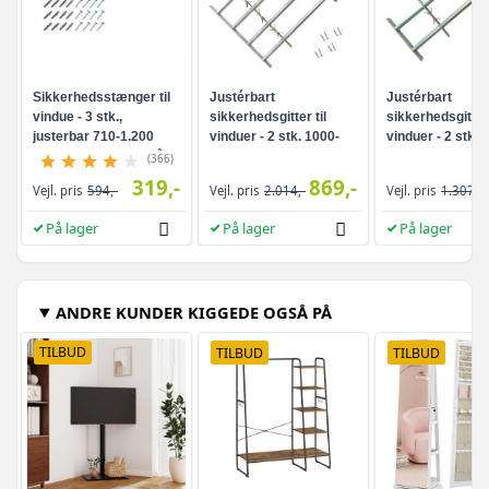
Sikkerhedsstænger til
Justérbart
Justérbart
vindue - 3 stk.,
sikkerhedsgitter til
sikkerhedsgitter 
justerbar 710-1.200
vinduer - 2 stk. 1000-
vinduer - 2 stk.,
mm, galvaniseret stål,
1500 mm
1500 mm
(366)
sølv
319,-
869,-
Vejl. pris
594,-
Vejl. pris
2.014,-
Vejl. pris
1.307,-
På lager
På lager
På lager
ANDRE KUNDER KIGGEDE OGSÅ PÅ
TILBUD
TILBUD
TILBUD