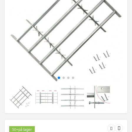
50+
på lager