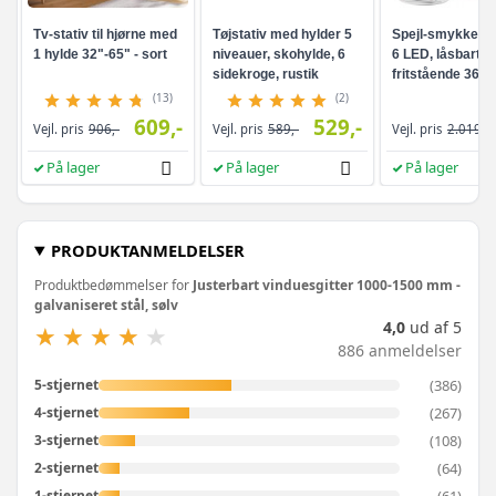
Tv-stativ til hjørne med
Tøjstativ med hylder 5
Spejl-smykkesk
1 hylde 32"-65" - sort
niveauer, skohylde, 6
6 LED, låsbart -
sidekroge, rustik
fritstående 360°
brun/sort
drejefunktion,
(13)
(2)
rammeløst
609,-
529,-
Vejl. pris
906,-
Vejl. pris
589,-
Vejl. pris
2.019,-
helkropsspejl, 3
opbevaringshyld
På lager
På lager
På lager
hvid/greige
PRODUKTANMELDELSER
Produktbedømmelser for
Justerbart vinduesgitter 1000-1500 mm -
galvaniseret stål, sølv
4,0
ud af 5
★
★
★
★
★
★
★
★
★
★
886 anmeldelser
(386)
5-stjernet
(267)
4-stjernet
(108)
3-stjernet
(64)
2-stjernet
(61)
1-stjernet