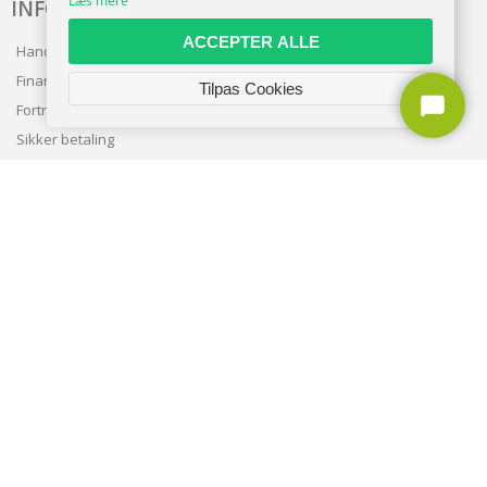
Læs mere
INFO
ACCEPTER ALLE
Handelsbetingelser
Finansering
Tilpas Cookies
Fortrolighedspolitik
Sikker betaling
Levering
Nyhedsbrev
Kundeservice
TILMELD NYHEDSBREV
TILMELD
Copyright © 2026 | CVR: DK41222093 | Alle rettigheder forbeholdes |
entra.dk
🍪