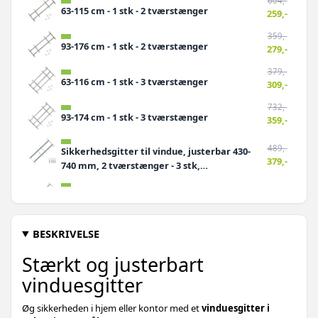
604,-
63-115 cm - 1 stk - 2 tværstænger
259,-
359,-
93-176 cm - 1 stk - 2 tværstænger
279,-
379,-
63-116 cm - 1 stk - 3 tværstænger
309,-
732,-
93-174 cm - 1 stk - 3 tværstænger
359,-
489,-
Sikkerhedsgitter til vindue, justerbar 430-
379,-
740 mm, 2 tværstænger - 3 stk,
galvaniseret stål
589,-
Sikkerhedsgitter til vinduer med 2
449,-
tværstænger - justerbar, 3 stk
BESKRIVELSE
659,-
Sikkerhedsrist til vinduer - justerbar 430-
499,-
740 mm, 3 tværstænger, 3 stk
Stærkt og justerbart
vinduesgitter
669,-
Sikkerhedsgitter til vinduer - justerbar
509,-
længde 930-1.740 mm, 2 tværstænger, 3 stk
Øg sikkerheden i hjem eller kontor med et
vinduesgitter i