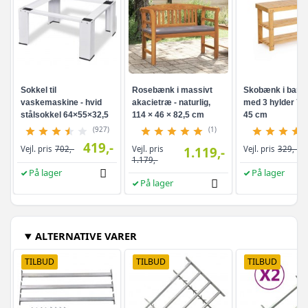
Sokkel til
Rosebænk i massivt
Skobænk i bam
vaskemaskine - hvid
akacietræ - naturlig,
med 3 hylder 70 
stålsokkel 64×55×32,5
114 × 46 × 82,5 cm
45 cm
cm
(927)
(1)
419,-
Vejl. pris
Vejl. pris
702,-
1.119,-
Vejl. pris
329,-
1.179,-
På lager
På lager
På lager
ALTERNATIVE VARER
TILBUD
TILBUD
TILBUD